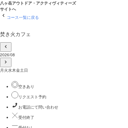
八ヶ岳アウトドア・アクティヴィティーズ
サイトへ
コース一覧に戻る
焚き火カフェ
2026/08
月
火
水
木
金
土
日
空きあり
リクエスト予約
お電話にて問い合わせ
受付終了
受付なし