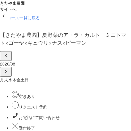
きたやま農園
サイトへ
コース一覧に戻る
【きたやま農園】夏野菜のア・ラ・カルト ミニトマ
ト×ゴーヤ×キュウリ×ナス×ピーマン
2026/08
月
火
水
木
金
土
日
空きあり
リクエスト予約
お電話にて問い合わせ
受付終了