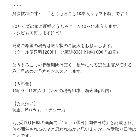
***********
鮮度抜群の甘～い「とうもろこし10本入りギフト箱」です！
80サイズの箱に新鮮とうもろこしが10～11本入ります。
レシピも同封します(^-^)/
発送ご希望の場合は送り状のご記入をお願いします。
（クール便送料1280円、北海道800円沖縄1000円加算）
とうもろこしの収穫期間は短く、後半になるほど虫害が増える
為、早めのご予約をおススメします。
【内容量】
1箱10～11本入り（細めの場合11本、箱込5kg以内）
【お支払い】
現金、PayPay、トチツーカ
※お受取り日時の画面で「〇/〇（曜日）開催日時」と記載され、
何が開催されるの？と思われるかと思いますが、お受取り日時の
ことです。