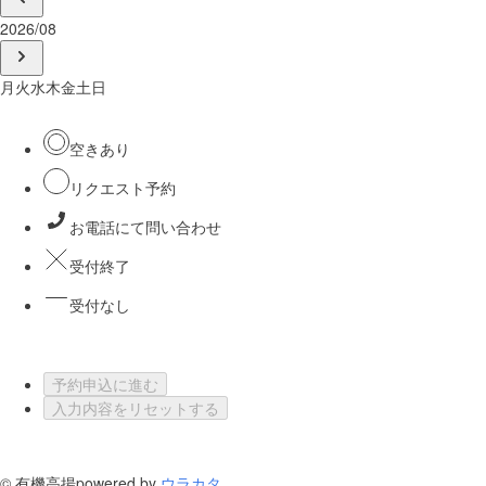
2026/08
月
火
水
木
金
土
日
空きあり
リクエスト予約
お電話にて問い合わせ
受付終了
受付なし
予約申込に進む
入力内容をリセットする
©
有機高揚
powered by
ウラカタ