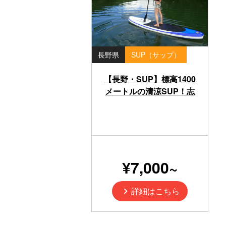
長野県
SUP（サップ）
【長野・SUP】標高1400
メートルの清涼SUP！志
賀高原・琵琶池半日プラ
ン
¥7,000~
詳細はこちら