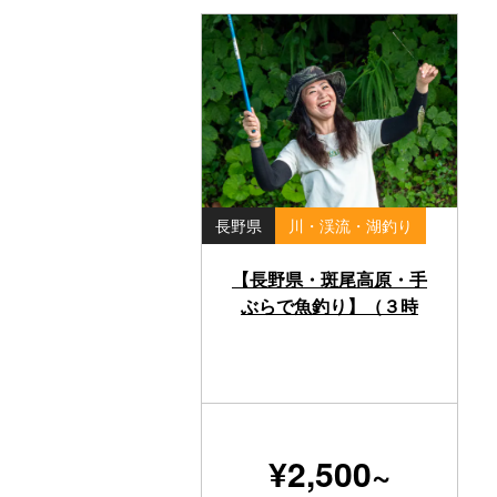
長野県
川・渓流・湖釣り
【長野県・斑尾高原・手
ぶらで魚釣り】（３時
間）
¥2,500~