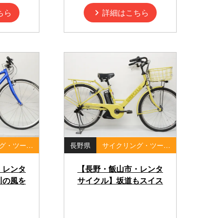
ちら
詳細はこちら
サイクリング・ツーリング・ポタリング
長野県
サイクリング・ツーリング・ポタリング
・レンタ
【長野・飯山市・レンタ
川の風を
サイクル】坂道もスイス
ド！初心
イ！電動アシスト付き自
バイク
転車で巡る寺町散策