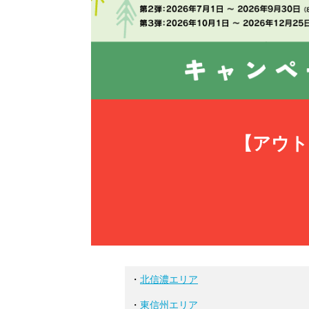
【アウト
・
北信濃エリア
・
東信州エリア