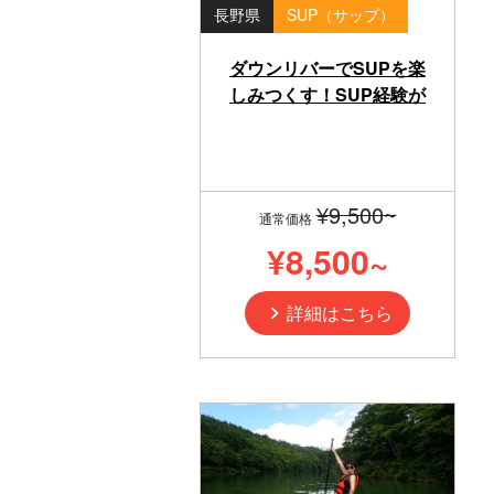
長野県
SUP（サップ）
ダウンリバーでSUPを楽
しみつくす！SUP経験が
あれば誰でも参加できる
ダウンリバークルージン
グ！
¥9,500~
通常価格
¥8,500~
詳細はこちら