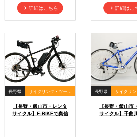
詳細はこちら
詳細はこ
長野県
サイクリング・ツーリング・ポタリング
長野県
【長野・飯山市・レンタ
【長野・飯山市
サイクル】E-BIKEで奥信
サイクル】千曲
濃を極める！長距離＆坂
感じる爽快ライ
道も余裕の電動クロスバ
者歓迎のクロス
イク