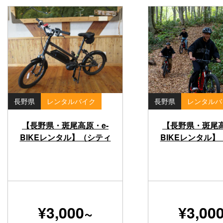
長野県
レンタルバイク
長野県
レンタルバ
【長野県・斑尾高原・e-
【長野県・斑尾高
BIKEレンタル】（シティ
BIKEレンタル
バイクタイプ 半日）
テンバイクタイ
日）
¥3,000~
¥3,00