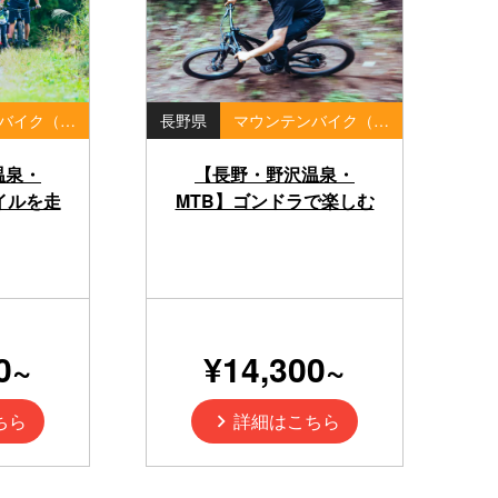
マウンテンバイク（MTB）・ダウンヒル
長野県
マウンテンバイク（MTB）・ダウンヒル
温泉・
【長野・野沢温泉・
イルを走
MTB】ゴンドラで楽しむ
ー（半日）
ダウンヒルMTBツアー
イド付き
（半日）本格マウンテン
バイク体験
0~
¥14,300~
ちら
詳細はこちら