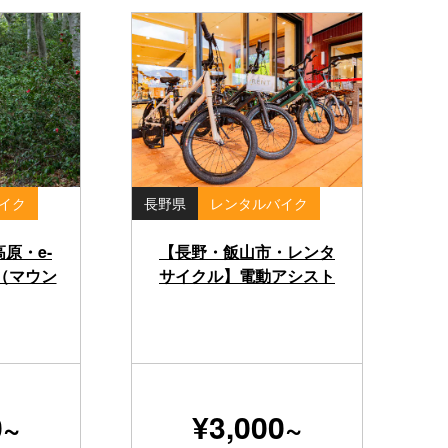
イク
長野県
レンタルバイク
原・e-
【長野・飯山市・レンタ
】（マウン
サイクル】電動アシスト
プ 半
付き自転車で楽々サイク
リング！
0~
¥3,000~