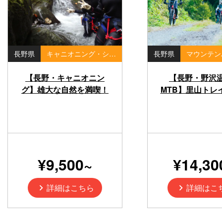
長野県
キャニオニング・シャワークライミング
長野県
【長野・キャニオニン
【長野・野沢
グ】雄大な自然を満喫！
MTB】里山トレ
滝を目指すリアルアドベ
るE-BIKEツア
ンチャー！
初心者歓迎・ガ
¥9,500~
¥14,30
詳細はこちら
詳細はこ