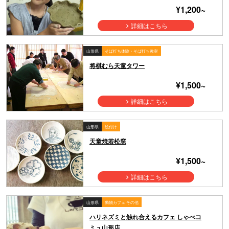
¥1,200~
詳細はこちら
山形県
そば打ち体験・そば打ち教室
将棋むら天童タワー
¥1,500~
詳細はこちら
山形県
絵付け
天童焼若松窯
¥1,500~
詳細はこちら
山形県
動物カフェ その他
ハリネズミと触れ合えるカフェ しゃべコ
ミュ山形店