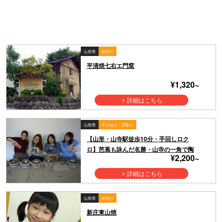
山形県
絵付け
平清焼七右エ門窯
¥1,320~
詳細はこちら
山形県
手びねり・型取り
【山形・山寺駅徒歩10分・手回しロク
ロ】芭蕉も詠んだ名勝・山寺の一角で陶
¥2,200~
芸体験！参道の階段をのぼってタイムス
リップ！時間を忘れて作陶しよう
詳細はこちら
山形県
絵付け
新庄東山焼