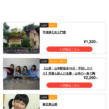
山形県
絵付け
平清焼七右エ門窯
¥1,320~
詳細はこちら
山形県
手びねり・型取り
【山形・山寺駅徒歩10分・手回しロク
ロ】芭蕉も詠んだ名勝・山寺の一角で陶
¥2,200~
芸体験！参道の階段をのぼってタイムス
リップ！時間を忘れて作陶しよう
詳細はこちら
山形県
絵付け
新庄東山焼