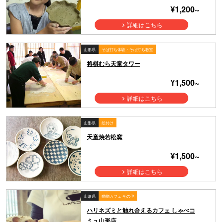
¥1,200~
詳細はこちら
山形県
そば打ち体験・そば打ち教室
将棋むら天童タワー
¥1,500~
詳細はこちら
山形県
絵付け
天童焼若松窯
¥1,500~
詳細はこちら
山形県
動物カフェ その他
ハリネズミと触れ合えるカフェ しゃべコ
ミュ山形店