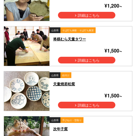
¥1,200~
詳細はこちら
山形県
そば打ち体験・そば打ち教室
将棋むら天童タワー
¥1,500~
詳細はこちら
山形県
絵付け
天童焼若松窯
¥1,500~
詳細はこちら
山形県
手びねり・型取り
次年子窯