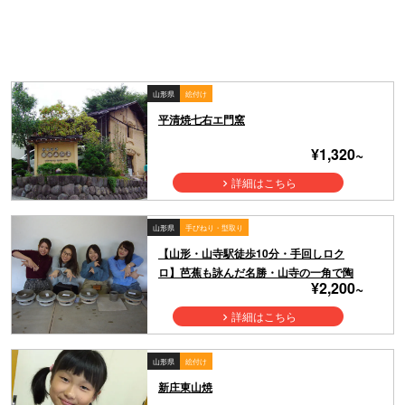
山形県
絵付け
平清焼七右エ門窯
¥1,320~
詳細はこちら
山形県
手びねり・型取り
【山形・山寺駅徒歩10分・手回しロク
ロ】芭蕉も詠んだ名勝・山寺の一角で陶
¥2,200~
芸体験！参道の階段をのぼってタイムス
リップ！時間を忘れて作陶しよう
詳細はこちら
山形県
絵付け
新庄東山焼