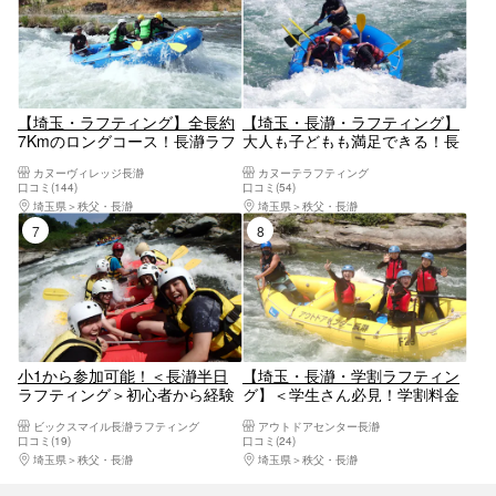
【埼玉・ラフティング】全長約
【埼玉・長瀞・ラフティング】
7Kmのロングコース！長瀞ラフ
大人も子どもも満足できる！長
ティングツアー
瀞渓谷ラフティングツアー
カヌーヴィレッジ長瀞
カヌーテラフティング
口コミ(144)
口コミ(54)
埼玉県
秩父・長瀞
埼玉県
秩父・長瀞
7位
8位
小1から参加可能！＜長瀞半日
【埼玉・長瀞・学割ラフティン
ラフティング＞初心者から経験
グ】＜学生さん必見！学割料金
者まで。親切丁寧でフレンドリ
＞写真無料！3名様以上の学生
ビックスマイル長瀞ラフティング
アウトドアセンター長瀞
ーなスタッフがご案内。大自然
グループ限定！長瀞ラフティン
口コミ(19)
口コミ(24)
と一体となる感動のアドベンチ
グ
埼玉県
秩父・長瀞
埼玉県
秩父・長瀞
ャーをお楽しみあれ！（駅近・
駐車場近）