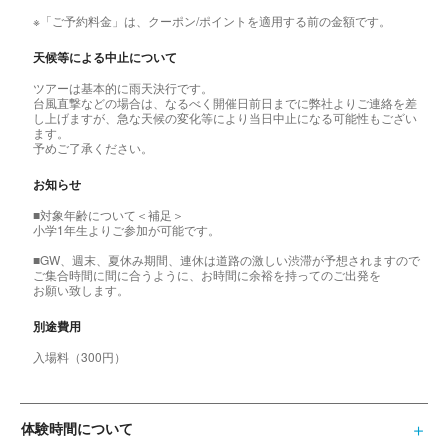
※「ご予約料金」は、クーポン/ポイントを適用する前の金額です。
天候等による中止について
ツアーは基本的に雨天決行です。
台風直撃などの場合は、なるべく開催日前日までに弊社よりご連絡を差
し上げますが、急な天候の変化等により当日中止になる可能性もござい
ます。
予めご了承ください。
お知らせ
■対象年齢について＜補足＞
小学1年生よりご参加が可能です。
■GW、週末、夏休み期間、連休は道路の激しい渋滞が予想されますので
ご集合時間に間に合うように、お時間に余裕を持ってのご出発を
お願い致します。
別途費用
入場料（300円）
体験時間について