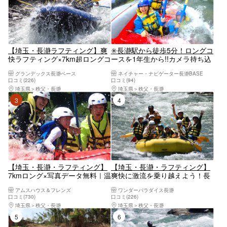
【埼玉・長瀞ラフティング】爽
✳️長瀞駅から徒歩5分！ロングコ
快ラフティング×7km超ロングコ
ースを1年生から!!カメラ持ち込
ース！荒川を漕ぎ下る大満足プ
みOK・エアコン付き更衣室・温
グランデックス長瀞ベース
ネイチャー・ナビゲーター長瀞BASE
ラン｜シャワー・ドライヤー完
水シャワー有景勝地「長瀞渓
口コミ(226)
口コミ(94)
備で女子旅＆ファミリーにおす
谷」で爽快川下り！【埼玉県・
埼玉県
秩父・長瀞
埼玉県
秩父・長瀞
すめ◎カップル・女性グループ
秩父長瀞・ラフティング】
3位
4位
にも◎
【埼玉・長瀞・ラフティング】
【埼玉・長瀞・ラフティング】
7kmロング×写真データ無料｜温
爽快に激流を乗り越えよう！長
水シャワー＆ドライヤー｜小学
瀞ラフティングツアー
アムスハウス＆フレンズ
ワンダーパラダイス長瀞
生OK｜当日予約OK
口コミ(730)
口コミ(226)
埼玉県
秩父・長瀞
埼玉県
秩父・長瀞
5位
6位