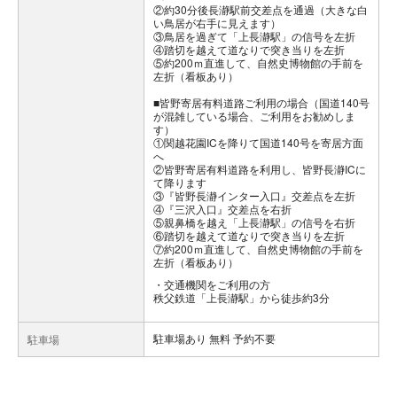
②約30分後長瀞駅前交差点を通過（大きな白
い鳥居が右手に見えます）
③鳥居を過ぎて「上長瀞駅」の信号を左折
④踏切を越えて道なりで突き当りを左折
⑤約200ｍ直進して、自然史博物館の手前を
左折（看板あり）
■皆野寄居有料道路ご利用の場合（国道140号
が混雑している場合、ご利用をお勧めしま
す）
①関越花園ICを降りて国道140号を寄居方面
へ
②皆野寄居有料道路を利用し、皆野長瀞ICに
て降ります
③『皆野長瀞インター入口』交差点を左折
④『三沢入口』交差点を右折
⑤親鼻橋を越え「上長瀞駅」の信号を右折
⑥踏切を越えて道なりで突き当りを左折
⑦約200ｍ直進して、自然史博物館の手前を
左折（看板あり）
交通機関をご利用の方
秩父鉄道「上長瀞駅」から徒歩約3分
駐車場あり 無料 予約不要
駐車場