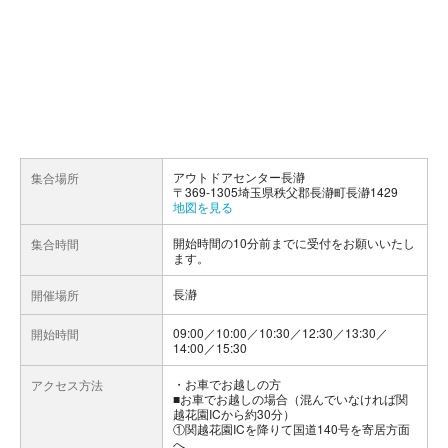
アウトドアセンター長瀞
集合場所
〒369-1305埼玉県秩父郡長瀞町長瀞1429
地図を見る
開始時間の10分前までに受付をお願いいたし
集合時間
ます。
長瀞
開催場所
09:00／10:00／10:30／12:30／13:30／
開始時間
14:00／15:30
お車でお越しの方
アクセス方法
■お車でお越しの場合（混んでいなければ関
越花園ICから約30分）
①関越花園ICを降りて国道140号を寄居方面
へ