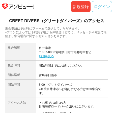
新規登録
ログイン
GREET DIVERS（グリートダイバーズ）のアクセス
集合場所は予約時にフォームで選択していただきます。
※プランによっては予約完了後から体験当日までに、メッセージや電話で店
舗より集合場所に関するお知らせがあります。
集合場所
目井津港
〒887-0000宮崎県日南市南郷町中村乙
地図を見る
集合時間
開始時間までにお越しください。
開催場所
宮崎県日南市
開始時間
8:00（グリトダイバーズ）
※直接目井津港へお越しになる方は9:30集合で
す。
アクセス方法
お車でお越しの方
日南海岸ロードパーク沿いにございます。