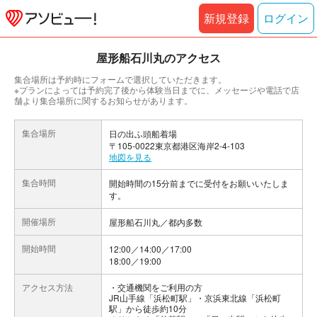
新規登録
ログイン
屋形船石川丸のアクセス
集合場所は予約時にフォームで選択していただきます。
※プランによっては予約完了後から体験当日までに、メッセージや電話で店
舗より集合場所に関するお知らせがあります。
集合場所
日の出ふ頭船着場
〒105-0022東京都港区海岸2-4-103
地図を見る
集合時間
開始時間の15分前までに受付をお願いいたしま
す。
開催場所
屋形船石川丸／都内多数
開始時間
12:00／14:00／17:00
18:00／19:00
アクセス方法
交通機関をご利用の方
JR山手線「浜松町駅」・京浜東北線「浜松町
駅」から徒歩約10分