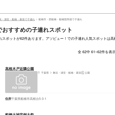
浜・浦安・船橋・幕張で子連れ
船橋市・西船橋・船橋競馬場で子連れ
でおすすめの子連れスポット
れスポットが62件あります。アソビュー！での子連れ人気スポットは高
全 62中 61~62件を表
高根木戸近隣公園
千葉県
舞浜・浦安・船橋・幕張
公園
住所
千葉県船橋市高根台5-3-1
船橋大神宮例大祭