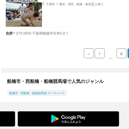
千葉県
舞浜・浦安・船橋・幕張
お祭り
住所
〒273-0003 千葉県船橋市宮本5-2-1
＜
1
6
…
船橋市・西船橋・船橋競馬場で人気のジャンル
船橋市・西船橋・船橋競馬場 テーマパーク