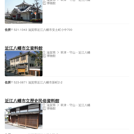
博物館
住所
〒521-1343 滋賀県近江八幡市安土町小中700
近江八幡市立資料館
滋賀県
草津・守山・近江八幡
博物館
住所
〒523-0871 滋賀県近江八幡市新町2-2
近江八幡市立歴史民俗資料館
滋賀県
草津・守山・近江八幡
博物館