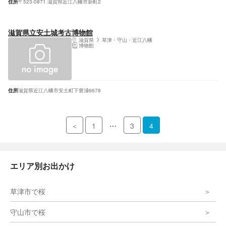
住所
〒523-0871 滋賀県近江八幡市新町2
滋賀県立安土城考古博物館
滋賀県
草津・守山・近江八幡
博物館
住所
滋賀県近江八幡市安土町下豊浦6678
…
＜
1
3
4
エリア別お出かけ
草津市で桜
守山市で桜