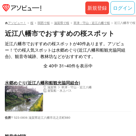
新規登録
ログイン
アソビュー！
桜
関西で桜
滋賀県で桜
草津・守山・近江八幡で桜
近江八幡市で桜
近江八幡市でおすすめの桜スポット
近江八幡市でおすすめの桜スポットが40件あります。アソビュ
ー！での桜人気スポットは水郷めぐり(近江八幡和船観光協同組
合)、観音寺城跡、教林坊などがおすすめです。
全 40中 31~40件を表示中
水郷めぐり(近江八幡和船観光協同組合)
滋賀県
草津・守山・近江八幡
遊覧船・水上バス
住所
〒523-0806 滋賀県近江八幡市北之庄町880