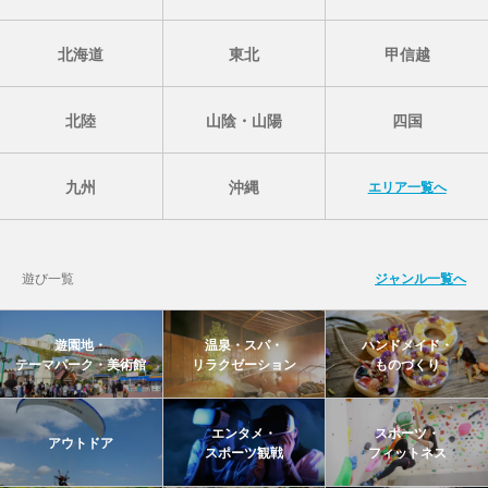
北海道
東北
甲信越
北陸
山陰・山陽
四国
九州
沖縄
エリア一覧へ
遊び一覧
ジャンル一覧へ
遊園地・
温泉・スパ・
ハンドメイド・
テーマパーク・美術館
リラクゼーション
ものづくり
エンタメ・
スポーツ・
アウトドア
スポーツ観戦
フィットネス