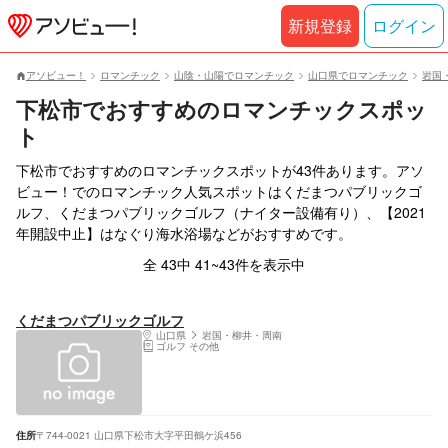
新規登録
ログイン
アソビュー！
ロマンチック
山陰・山陽でロマンチック
山口県でロマンチック
岩国
下松市でおすすめのロマンチックスポッ
ト
下松市でおすすめのロマンチックスポットが43件あります。アソ
ビュー！でのロマンチック人気スポットはくだまつパブリックゴ
ルフ、くだまつパブリックゴルフ（ナイター設備有り）、【2021
年開設中止】はなぐり海水浴場などがおすすめです。
全 43中 41~43件を表示中
くだまつパブリックゴルフ
山口県
岩国・柳井・周南
ゴルフ その他
住所
〒744-0021 山口県下松市大字平田鶴ケ浜456