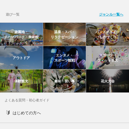
遊び一覧
ジャンル一覧へ
遊園地・
温泉・スパ・
ハンドメイド・
テーマパーク・美術館
リラクゼーション
ものづくり
エンタメ・
スポーツ・
アウトドア
スポーツ観戦
フィットネス
体験観光
趣味・習い事
花火大会
よくある質問・初心者ガイド
はじめての方へ