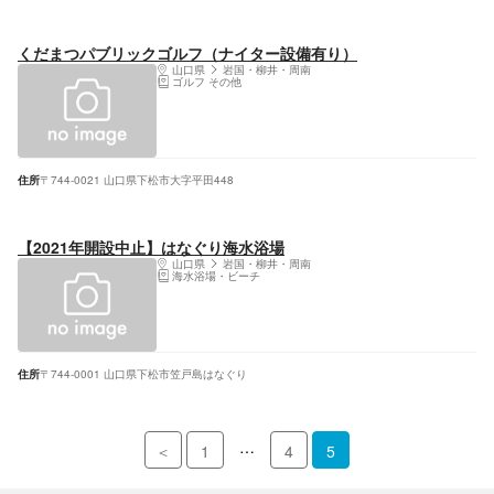
くだまつパブリックゴルフ（ナイター設備有り）
山口県
岩国・柳井・周南
ゴルフ その他
住所
〒744-0021 山口県下松市大字平田448
【2021年開設中止】はなぐり海水浴場
山口県
岩国・柳井・周南
海水浴場・ビーチ
住所
〒744-0001 山口県下松市笠戸島はなぐり
…
＜
1
4
5