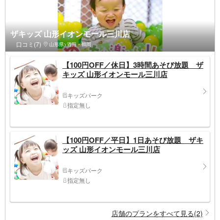
ザキッズ 山形イオンモール三川店
口コミ(7)
山形県>酒田・鶴岡
【100円OFF／休日】3時間あそび放題 ザ
キッズ 山形イオンモール三川店
キッズパーク
指定無し
【100円OFF／平日】1日あそび放題 ザキ
ッズ 山形イオンモール三川店
キッズパーク
指定無し
店舗のプランをすべて見る(2)