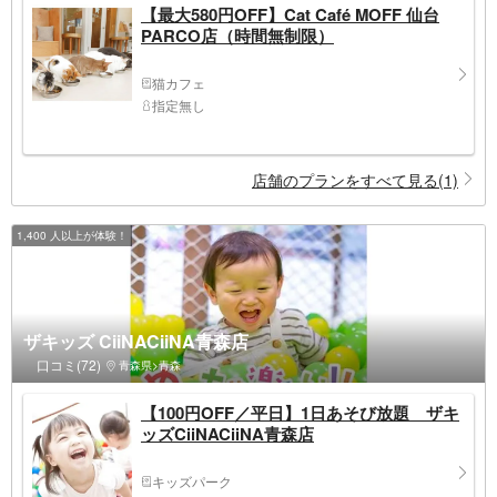
【最大580円OFF】Cat Café MOFF 仙台
PARCO店（時間無制限）
猫カフェ
指定無し
店舗のプランをすべて見る(1)
1,400 人以上が体験！
ザキッズ CiiNACiiNA青森店
口コミ(72)
青森県>青森
【100円OFF／平日】1日あそび放題 ザキ
ッズCiiNACiiNA青森店
キッズパーク