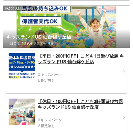
19,500 人以上が体験！
キッズランドUS 仙台錦ヶ丘店
口コミ(1,195)
宮城県>仙台
【平日・200円OFF】こども1日遊び放題 キ
ッズランドUS 仙台錦ケ丘店
キッズパーク
指定無し
【休日・100円OFF】こども3時間遊び放題
キッズランドUS 仙台錦ケ丘店
キッズパーク
指定無し