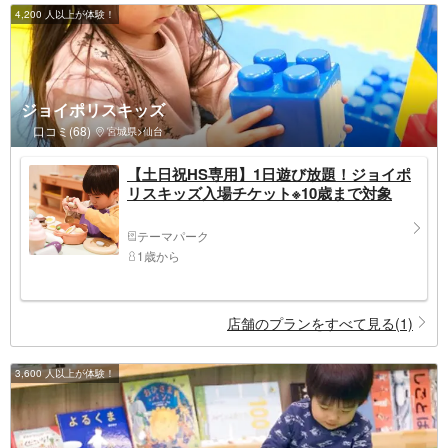
4,200 人以上が体験！
ジョイポリスキッズ
口コミ(68)
宮城県>仙台
【土日祝HS専用】1日遊び放題！ジョイポ
リスキッズ入場チケット※10歳まで対象
テーマパーク
1歳から
店舗のプランをすべて見る(1)
3,600 人以上が体験！