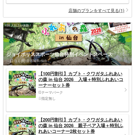
店舗のプランをすべて見る(1)
100 人以上が体験！
ジョイポリススポーツ仙台特別イベントスペース
口コミ(8)
宮城県>仙台
【100円割引】カブト・クワガタふれあい
の森 in 仙台 2026 入場＋特別ふれあいコ
ーナーセット券
テーマパーク
指定無し
【200円割引】カブト・クワガタふれあい
の森 in 仙台 2026 親子ペア入場＋特別ふ
れあいコーナー2枚セット券