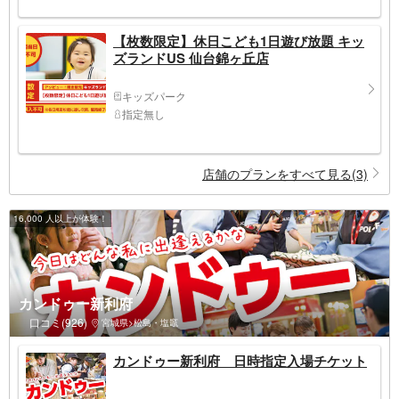
【枚数限定】休日こども1日遊び放題 キッ
ズランドUS 仙台錦ヶ丘店
キッズパーク
指定無し
店舗のプランをすべて見る(3)
16,000 人以上が体験！
カンドゥー新利府
口コミ(926)
宮城県>松島・塩竈
カンドゥー新利府 日時指定入場チケット