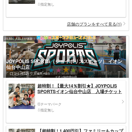
指定無し
店舗のプランをすべて見る(1)
20,500 人以上が体験！
JOYPOLIS SPORTS（ジョイポリススポーツ） イオン
仙台中山店
口コミ(632)
宮城県>仙台
超特割！【最大14％割引★】JOYPOLIS
SPORTSイオン仙台中山店 入場チケット
テーマパーク
指定無し
【超特割！1,400円引】ファミリーもカップ