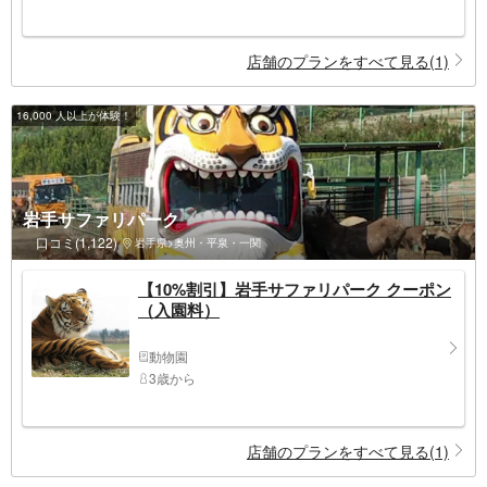
店舗のプランをすべて見る(1)
16,000 人以上が体験！
岩手サファリパーク
口コミ(1,122)
岩手県>奥州・平泉・一関
【10%割引】岩手サファリパーク クーポン
（入園料）
動物園
3歳から
店舗のプランをすべて見る(1)