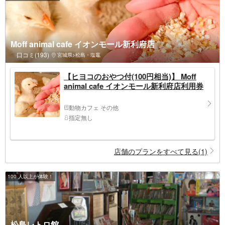
Moff animal cafe イオンモール新利府店
口コミ(193)
宮城県>松島・塩竈
【ヒヨコのおやつ付(100円相当)】 Moff
animal cafe イオンモール新利府店利用券
動物カフェ その他
指定無し
店舗のプランをすべて見る(1)
100 人以上が体験！
松島レトロ館