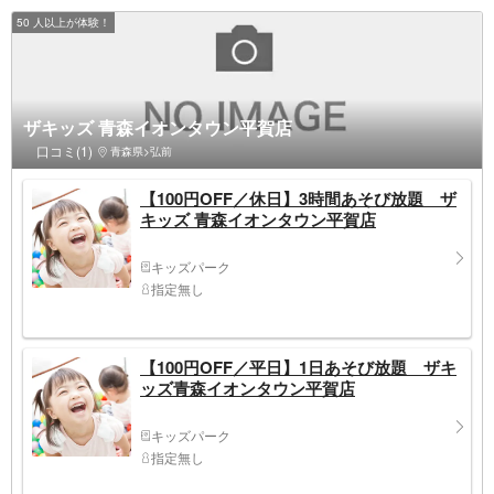
50 人以上が体験！
ザキッズ 青森イオンタウン平賀店
口コミ(1)
青森県>弘前
【100円OFF／休日】3時間あそび放題 ザ
キッズ 青森イオンタウン平賀店
キッズパーク
指定無し
【100円OFF／平日】1日あそび放題 ザキ
ッズ青森イオンタウン平賀店
キッズパーク
指定無し