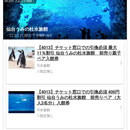
28,000 人以上が体験！
仙台うみの杜水族館
口コミ(1,321)
宮城県>仙台
【4013】チケット窓口での引換必須 最大
11％割引 仙台うみの杜水族館 前売り親子
ペア入館券
水族館
指定無し
【4013】チケット窓口での引換必須 400円
割引 仙台うみの杜水族館 前売りペア（大
人2名分）入館券
水族館
指定無し