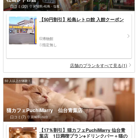
口コミ(20)
宮城県>松島・塩竈
【50円割引】松島レトロ館 入館クーポン
博物館
指定無し
店舗のプランをすべて見る(1)
50 人以上が体験！
猫カフェPuchiMarry 仙台青葉店
口コミ(7)
宮城県>仙台
【17％割引】猫カフェPuchiMarry 仙台青
葉店 1日満喫プラン※ドリンクバー＋猫の