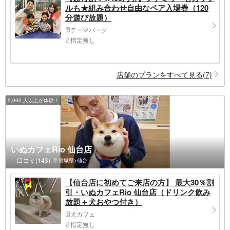
ルも★組み合わせ自由なペア入場券（120
分遊び放題）
テーマパーク
指定無し
店舗のプランをすべて見る(7)
5,000 人以上が体験！
いぬカフェRio 仙台店
口コミ(143)
宮城県>仙台
【仙台店に初めてご来店の方】 最大30％割
引・いぬカフェRio 仙台店（ドリンク飲み
放題＋犬おやつ付き）
犬カフェ
指定無し