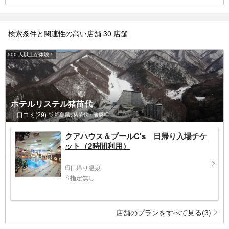
検索条件と関連性の高い店舗 30 店舗
500 人以上が体験！
ホテルリステル猪苗代
口コミ(29)
福島県>猪苗代・表磐梯
クアハウス＆プールC's 日帰り入場チケ
ット（2時間利用）
日帰り温泉
指定無し
店舗のプランをすべて見る(3)