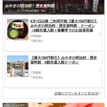
みやぎの明治村・歴史資料館
口コミ(57)
宮城県>栗原・登米
8月1日以降 ご利用可能【最大100円割引】
みやぎの明治村・歴史資料館 クーポン
（6館共通入館＋春蘭亭でのお抹茶和菓
子）
博物館
指定無し
【最大100円割引】みやぎの明治村・歴史
資料館 6館共通入館クーポン
博物館
指定無し
店舗のプランをすべて見る(2)
3,400 人以上が体験！