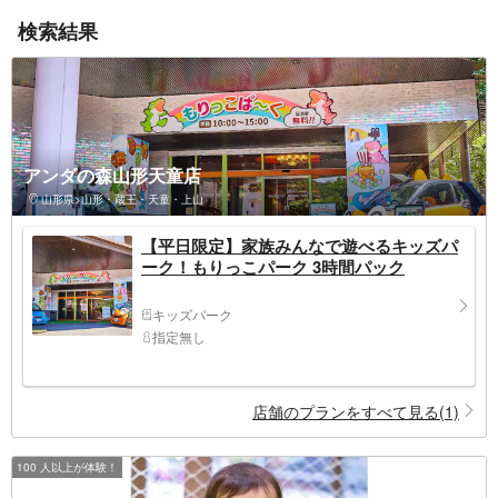
検索結果
アンダの森山形天童店
山形県>山形・蔵王・天童・上山
【平日限定】家族みんなで遊べるキッズパ
ーク！もりっこパーク 3時間パック
キッズパーク
指定無し
店舗のプランをすべて見る(1)
100 人以上が体験！