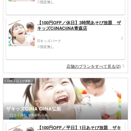
指定無し
【100円OFF／休日】3時間あそび放題 ザ
キッズCiiNACiiNA青森店
キッズパーク
指定無し
店舗のプランをすべて見る(2)
1,100 人以上が体験！
ザキッズCiiNA CiiNA弘前
口コミ(68)
青森県>弘前
【100円OFF／平日】1日あそび放題 ザキ