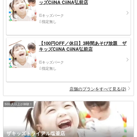
ッズCiiNA CiiNA弘前店
キッズパーク
指定無し
【100円OFF／休日】3時間あそび放題 ザ
キッズCiiNA CiiNA弘前店
キッズパーク
指定無し
店舗のプランをすべて見る(2)
500 人以上が体験！
ザキッズトライアル塩釜店