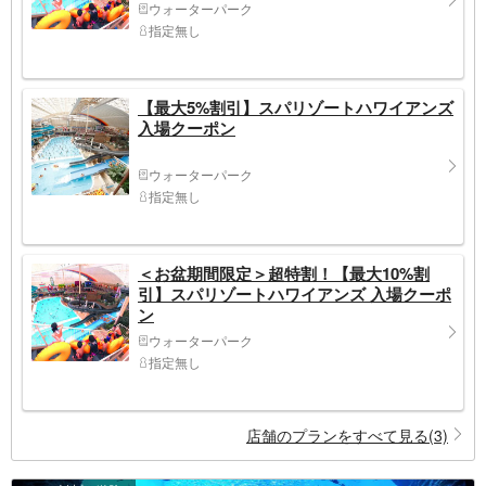
ウォーターパーク
指定無し
【最大5%割引】スパリゾートハワイアンズ
入場クーポン
ウォーターパーク
指定無し
＜お盆期間限定＞超特割！【最大10%割
引】スパリゾートハワイアンズ 入場クーポ
ン
ウォーターパーク
指定無し
店舗のプランをすべて見る(3)