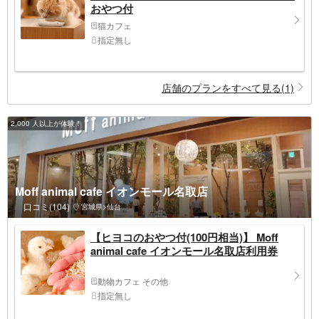
おやつ付
猫カフェ
指定無し
店舗のプランをすべて見る(1)
2,000 人以上が体験！
Moff animal cafe イオンモール名取店
口コミ(104)
宮城県>仙台
【ヒヨコのおやつ付(100円相当)】 Moff
animal cafe イオンモール名取店利用券
動物カフェ その他
指定無し