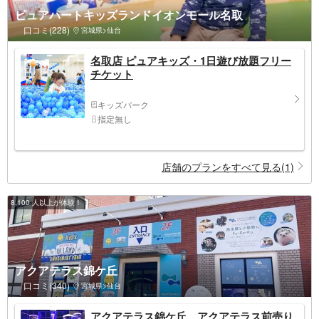
ピュアハートキッズランドイオンモール名取
口コミ(228)
宮城県>仙台
名取店 ピュアキッズ・1日遊び放題フリー
チケット
キッズパーク
指定無し
店舗のプランをすべて見る(1)
8,100 人以上が体験！
アクアテラス錦ケ丘
口コミ(340)
宮城県>仙台
アクアテラス錦ケ丘 アクアテラス前売り