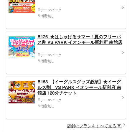
テーマパーク
指定無し
B126_★はしゃげるサマー！夏のフリーパ
ス割 VS PARK イオンモール新利府 南館店
テーマパーク
指定無し
B158_【イーグルスグッズ必須】★イーグ
ルス割 VS PARK イオンモール新利府 南
館店 120分チケット
テーマパーク
指定無し
店舗のプランをすべて見る(8)