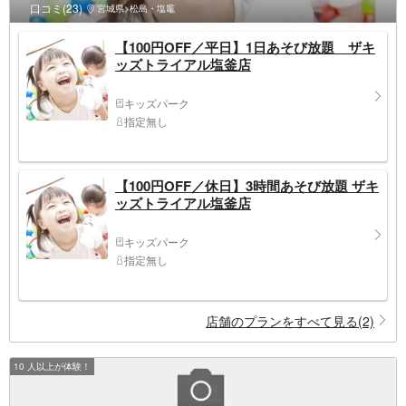
口コミ(23)
宮城県>松島・塩竈
【100円OFF／平日】1日あそび放題 ザキ
ッズトライアル塩釜店
キッズパーク
指定無し
【100円OFF／休日】3時間あそび放題 ザキ
ッズトライアル塩釜店
キッズパーク
指定無し
店舗のプランをすべて見る(2)
10 人以上が体験！