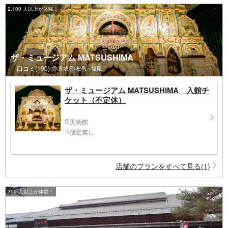
2,100 人以上が体験！
ザ・ミュージアム MATSUSHIMA
口コミ(190)
宮城県>松島・塩竈
ザ・ミュージアム MATSUSHIMA 入館チ
ケット（不定休）
美術館
指定無し
店舗のプランをすべて見る(1)
300 人以上が体験！