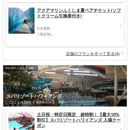
アクアマリンふくしま夏ペアチケット(ソフ
トクリーム引換券付き)
水族館
指定無し
店舗のプランをすべて見る(4)
154,000 人以上が体験！
スパリゾートハワイアンズ
口コミ(4,066)
福島県>いわき・双葉
土日祝・特定日限定 超特割！【最大10%
割引】スパリゾートハワイアンズ 入場クー
ポン