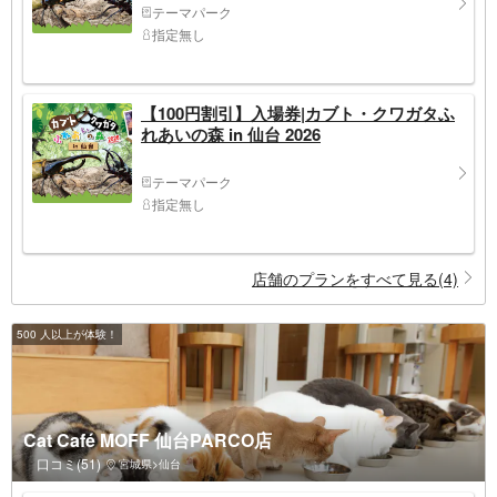
テーマパーク
指定無し
【100円割引】入場券|カブト・クワガタふ
れあいの森 in 仙台 2026
テーマパーク
指定無し
店舗のプランをすべて見る(4)
500 人以上が体験！
Cat Café MOFF 仙台PARCO店
口コミ(51)
宮城県>仙台