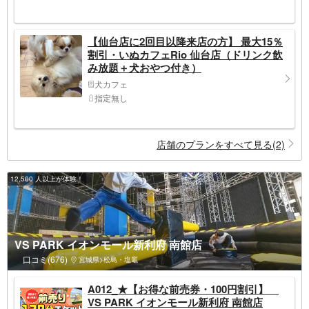
【仙台店に2回目以降来店の方】 最大15％
割引・いぬカフェRio 仙台店（ドリンク飲
み放題＋犬おやつ付き）
犬カフェ
指定無し
店舗のプランをすべて見る(2)
12,500 人以上が体験！
VS PARK イオンモール新利府 南館店
口コミ(676)
宮城県>松島・塩竈
A012_★【お得な前売券・100円割引】
VS PARK イオンモール新利府 南館店