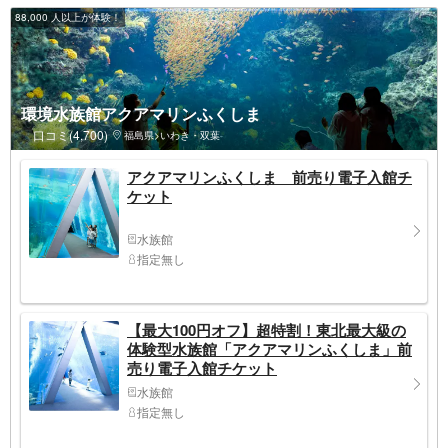
88,000 人以上が体験！
環境水族館アクアマリンふくしま
口コミ(4,700)
福島県>いわき・双葉
アクアマリンふくしま 前売り電子入館チ
ケット
水族館
指定無し
【最大100円オフ】超特割！東北最大級の
体験型水族館「アクアマリンふくしま」前
売り電子入館チケット
水族館
指定無し