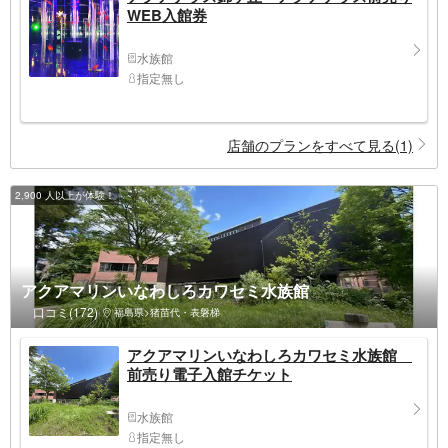
WEB入館券
水族館
指定無し
店舗のプランをすべて見る(1)
2,900 人以上が体験！
アクアマリンいなわしろカワセミ水族館
口コミ(172)
福島県>猪苗代・表磐梯
アクアマリンいなわしろカワセミ水族館
前売り電子入館チケット
水族館
指定無し