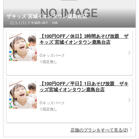
ザキッズ 宮城イオンタウン鹿島台店
口コミ(1)
宮城県>鳴子・大崎
【100円OFF／休日】3時間あそび放題 ザ
キッズ 宮城イオンタウン鹿島台店
キッズパーク
指定無し
【100円OFF／平日】1日あそび放題 ザキ
ッズ宮城イオンタウン鹿島台店
キッズパーク
指定無し
店舗のプランをすべて見る(2)