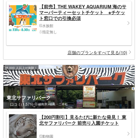
【前売】THE WAKEY AQUARIUM 海のサ
マーパーティーセットチケット ※チケッ
ト窓口での引換必須
水族館
指定無し
店舗のプランをすべて見る(10)
28,000 人以上が体験！
東北サファリパーク
口コミ(1,571)
福島県>福島・二本松
【200円割引】見るたびに新たな発見！ 東
北サファリパーク 前売り入園チケット
動物園