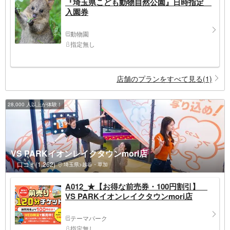
『埼玉県こども動物自然公園』日時指定
入園券
動物園
指定無し
店舗のプランをすべて見る(1)
28,000 人以上が体験！
VS PARKイオンレイクタウンmori店
口コミ(1,262)
埼玉県>越谷・草加
A012_★【お得な前売券・100円割引】
VS PARKイオンレイクタウンmori店
テーマパーク
指定無し