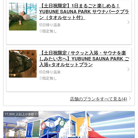
【土日祝限定】1日まるごと楽しめる！
YUBUNE SAUNA PARK サウナパークプラ
ン（タオルセット付）
日帰り温泉
指定無し
【土日祝限定 / サクッと入浴・サウナを楽
しみたい方へ】YUBUNE SAUNA PARK ご
入浴+タオルセットプラン
日帰り温泉
指定無し
店舗のプランをすべて見る(4)
17,500 人以上が体験！