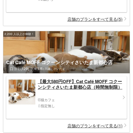
店舗のプランをすべて見る(5)
2,200 人以上が体験！
Cat Café MOFF コクーンシティさいたま新都心店
口コミ(129)
埼玉県>川越・さいたま
【最大580円OFF】Cat Café MOFF コクー
ンシティさいたま新都心店（時間無制限）
猫カフェ
指定無し
店舗のプランをすべて見る(1)