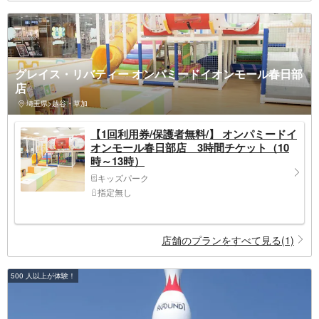
グレイス・リバティー オンパミードイオンモール春日部
店
埼玉県>越谷・草加
【1回利用券/保護者無料/】 オンパミードイ
オンモール春日部店 3時間チケット（10
時～13時）
キッズパーク
指定無し
店舗のプランをすべて見る(1)
500 人以上が体験！