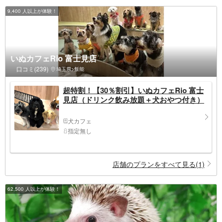
9,400 人以上が体験！
いぬカフェRio 富士見店
口コミ(239)
埼玉県>飯能
超特割！【30％割引】いぬカフェRio 富士
見店（ドリンク飲み放題＋犬おやつ付き）
犬カフェ
指定無し
店舗のプランをすべて見る(1)
62,500 人以上が体験！