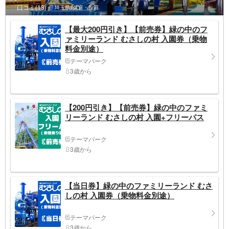
口コミ(18)
埼玉県>久喜・行田
【最大200円引き】【前売券】緑の中のフ
ァミリーランド むさしの村 入園券（乗物
料金別途）
テーマパーク
3歳から
【200円引き】【前売券】緑の中のファミ
リーランド むさしの村 入園+フリーパス
テーマパーク
3歳から
【当日券】緑の中のファミリーランド むさ
しの村 入園券（乗物料金別途）
テーマパーク
3歳から