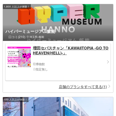
1,800 人以上が体験！
ハイパーミュージアム飯能
口コミ(210)
埼玉県>飯能
増田セバスチャン「KAWAIITOPIA -GO TO
HEAVEN(HELL)-」
博物館
指定無し
店舗のプランをすべて見る(1)
100 人以上が体験！