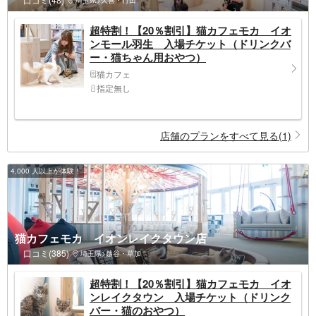
埼玉県>久喜・行田
超特割！【20％割引】猫カフェモカ イオ
ンモール羽生 入場チケット（ドリンクバ
ー・猫ちゃん用おやつ）
猫カフェ
指定無し
店舗のプランをすべて見る(1)
4,000 人以上が体験！
猫カフェモカ イオンレイクタウン店
口コミ(385)
埼玉県>越谷・草加
超特割！【20％割引】猫カフェモカ イオ
ンレイクタウン 入場チケット（ドリンク
バー・猫のおやつ）