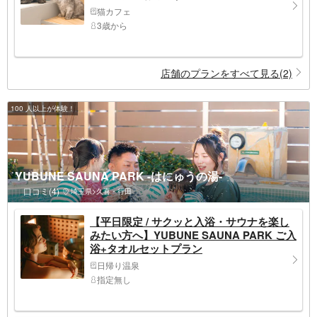
猫カフェ
3歳から
店舗のプランをすべて見る(2)
100 人以上が体験！
YUBUNE SAUNA PARK -はにゅうの湯-
口コミ(4)
埼玉県>久喜・行田
【平日限定 / サクッと入浴・サウナを楽し
みたい方へ】YUBUNE SAUNA PARK ご入
浴+タオルセットプラン
日帰り温泉
指定無し