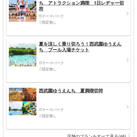
ち アトラクション満喫 1日レヂャー切
符
テーマパーク
指定無し
夏を涼しく乗り切ろう！西武園ゆうえん
ち プール入場チケット
テーマパーク
指定無し
西武園ゆうえんち 夏満喫切符
テーマパーク
指定無し
店舗のプランをすべて見る(46)