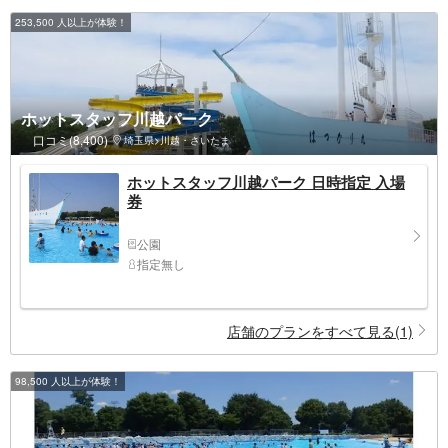
253,500 人以上が体験！
ホットスタッフ川越パーク
口コミ(8,400)
埼玉県>川越・さいたま
ホットスタッフ川越パーク 日時指定 入場
券
公園
指定無し
店舗のプランをすべて見る(1)
98,500 人以上が体験！