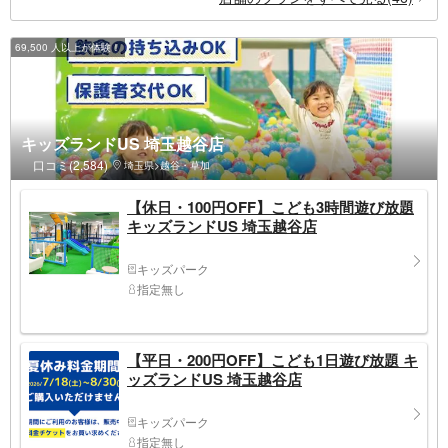
69,500 人以上が体験！
キッズランドUS 埼玉越谷店
口コミ(2,584)
埼玉県>越谷・草加
【休日・100円OFF】こども3時間遊び放題
キッズランドUS 埼玉越谷店
キッズパーク
指定無し
【平日・200円OFF】こども1日遊び放題 キ
ッズランドUS 埼玉越谷店
キッズパーク
指定無し