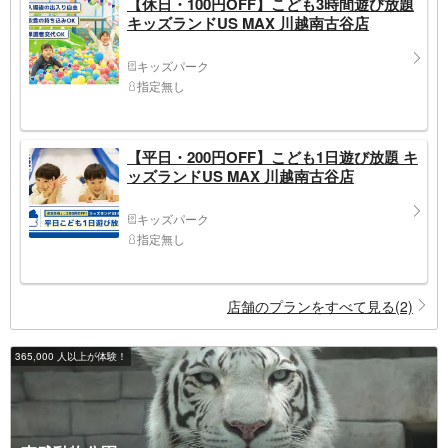
【休日・100円OFF】こども3時間遊び放題
キッズランドUS MAX 川越南古谷店
キッズパーク
指定無し
【平日・200円OFF】こども1日遊び放題 キ
ッズランドUS MAX 川越南古谷店
キッズパーク
指定無し
店舗のプランをすべて見る(2)
365,000 人以上が体験！