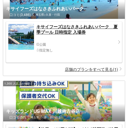
キサイフーズはなさきふれあいパーク
口コミ(3,486)
埼玉県>久喜・行田
キサイフーズはなさきふれあいパーク 夏
季プール 日時指定 入場券
公園
指定無し
店舗のプランをすべて見る(1)
1,300 人以上が体験！
キッズランドUS MAX 川越南古谷店
口コミ(57)
埼玉県>川越・さいたま