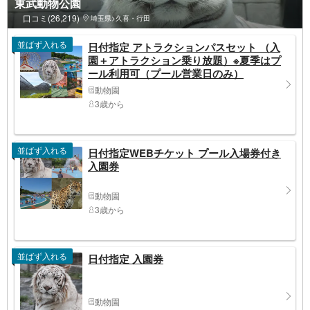
東武動物公園
口コミ(26,219)
埼玉県>久喜・行田
並ばず入れる
日付指定 アトラクションパスセット （入
園＋アトラクション乗り放題）※夏季はプ
ール利用可（プール営業日のみ）
動物園
3歳から
並ばず入れる
日付指定WEBチケット プール入場券付き
入園券
動物園
3歳から
並ばず入れる
日付指定 入園券
動物園