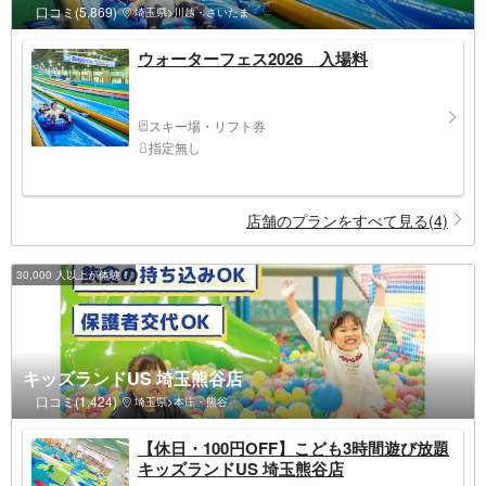
口コミ(5,869)
埼玉県>川越・さいたま
ウォーターフェス2026 入場料
スキー場・リフト券
指定無し
店舗のプランをすべて見る(4)
30,000 人以上が体験！
キッズランドUS 埼玉熊谷店
口コミ(1,424)
埼玉県>本庄・熊谷
【休日・100円OFF】こども3時間遊び放題
キッズランドUS 埼玉熊谷店