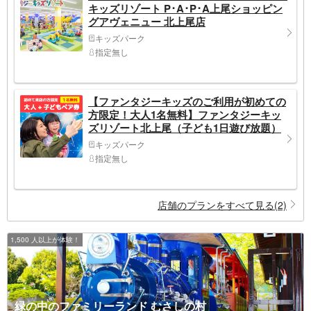
キッズリゾート P･A･P･A上尾ショッピン
グアヴェニュー 北上尾店
キッズパーク
指定無し
【ファンタジーキッズのご利用が初めての
方限定！大人1名無料】ファンタジーキッ
ズリゾート北上尾（子ども1日遊び放題）
キッズパーク
指定無し
店舗のプランをすべて見る(2)
1,500 人以上が体験！
緑の中のファミリーランド むさしの村