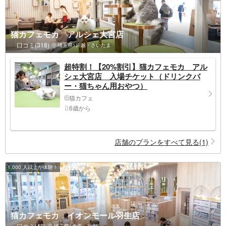
猫カフェモカ アルシェ大宮店
口コミ(318)
埼玉県>川越・さいたま
超特割！【20%割引】猫カフェモカ アル
シェ大宮店 入場チケット（ドリンクバ
ー・猫ちゃん用おやつ）
猫カフェ
6歳から
店舗のプランをすべて見る(1)
1,000 人以上が体験！
猫カフェモカ イオンモール羽生店
口コミ(48)