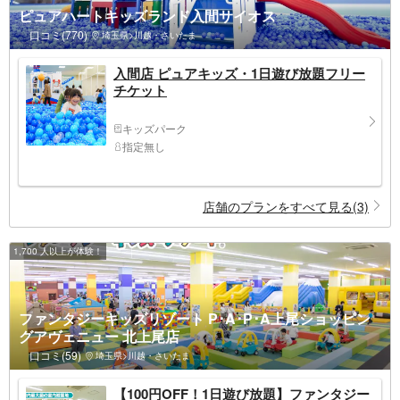
ピュアハートキッズランド入間サイオス
口コミ(770)
埼玉県>川越・さいたま
入間店 ピュアキッズ・1日遊び放題フリー
チケット
キッズパーク
指定無し
店舗のプランをすべて見る(3)
1,700 人以上が体験！
ファンタジーキッズリゾート P･A･P･A上尾ショッピン
グアヴェニュー 北上尾店
口コミ(59)
埼玉県>川越・さいたま
【100円OFF！1日遊び放題】ファンタジー