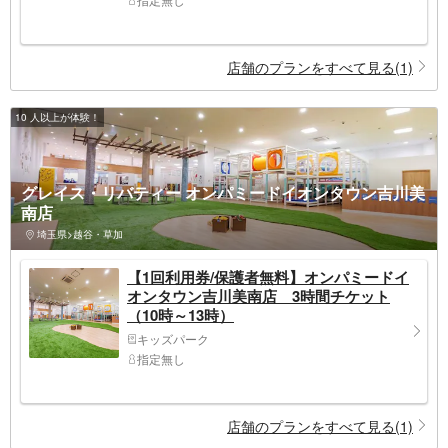
店舗のプランをすべて見る(1)
10 人以上が体験！
グレイス・リバティー オンパミードイオンタウン吉川美
南店
埼玉県>越谷・草加
【1回利用券/保護者無料】オンパミードイ
オンタウン吉川美南店 3時間チケット
（10時～13時）
キッズパーク
指定無し
店舗のプランをすべて見る(1)