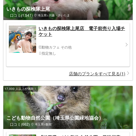
いきもの探検隊上尾
口コミ(1,541)
埼玉県>川越・さいたま
いきもの探検隊上尾店 電子前売り入場チ
ケット
動物カフェ その他
指定無し
店舗のプランをすべて見る(1)
17,000 人以上が体験！
こども動物自然公園（埼玉県公園緑地協会）
口コミ(662)
埼玉県>飯能