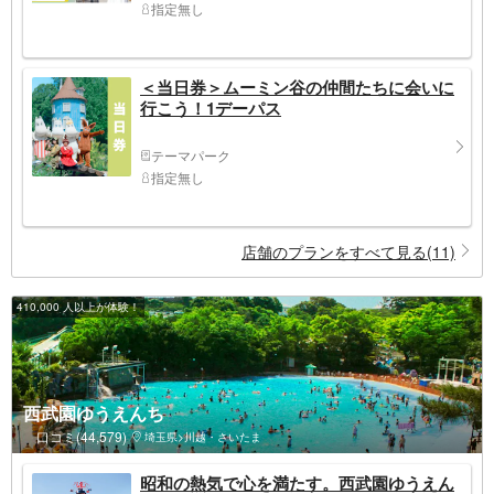
指定無し
＜当日券＞ムーミン谷の仲間たちに会いに
行こう！1デーパス
テーマパーク
指定無し
店舗のプランをすべて見る(11)
410,000 人以上が体験！
西武園ゆうえんち
口コミ(44,579)
埼玉県>川越・さいたま
昭和の熱気で心を満たす。西武園ゆうえん