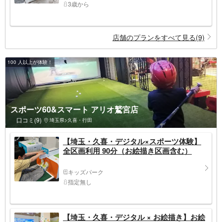
3歳から
店舗のプランをすべて見る(9)
100 人以上が体験！
スポーツ60&スマート アリオ鷲宮店
口コミ(9)
埼玉県>久喜・行田
【埼玉・久喜・デジタル×スポーツ体験】
全区画利用 90分（お絵描き区画含む）
キッズパーク
指定無し
【埼玉・久喜・デジタル × お絵描き】お絵