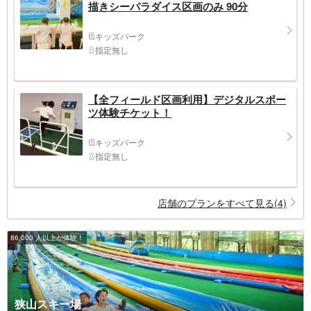
描きシーパラダイス区画のみ 90分
キッズパーク
指定無し
【全フィールド区画利用】デジタルスポー
ツ体験チケット！
キッズパーク
指定無し
店舗のプランをすべて見る(4)
86,000 人以上が体験！
狭山スキー場