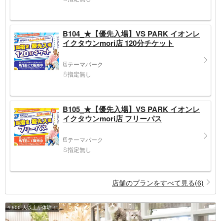
B104_★【優先入場】VS PARK イオンレ
イクタウンmori店 120分チケット
テーマパーク
指定無し
B105_★【優先入場】VS PARK イオンレ
イクタウンmori店 フリーパス
テーマパーク
指定無し
店舗のプランをすべて見る(6)
4,900 人以上が体験！