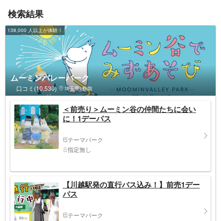
検索結果
138,000 人以上が体験！
ムーミンバレーパーク
口コミ(10,530)
埼玉県>飯能
＜前売り＞ムーミン谷の仲間たちに会い
に！1デーパス
テーマパーク
指定無し
【川越駅発の直行バス込み！】前売1デー
パス
テーマパーク