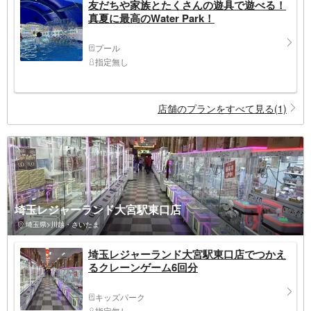
友だちや家族とたくさんの遊具で遊べる！
真夏に最高のWater Park！
プール
指定無し
店舗のプランをすべて見る(1)
埼玉レジャーランド大宮駅東口店
埼玉県>川越・さいたま
埼玉レジャーランド大宮駅東口店でつかえ
るクレーンゲーム6回分
キッズパーク
指定無し