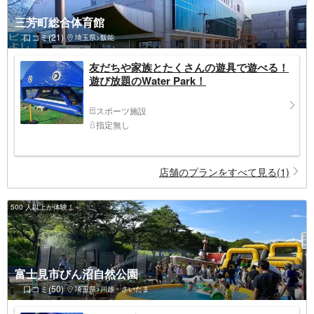
三芳町総合体育館
口コミ(21)
埼玉県>飯能
友だちや家族とたくさんの遊具で遊べる！
遊び放題のWater Park！
スポーツ施設
指定無し
店舗のプランをすべて見る(1)
500 人以上が体験！
富士見市びん沼自然公園
口コミ(50)
埼玉県>川越・さいたま