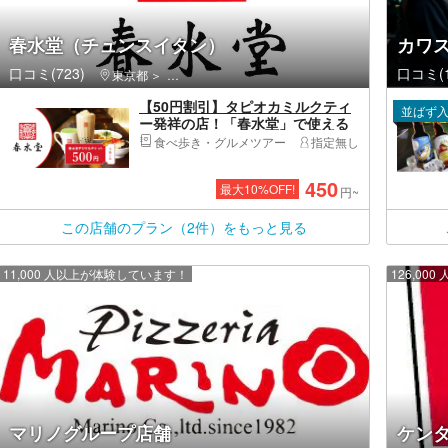
春水堂（チュンスイタン）
カワス
口コミ(723)
口コミ(1
東京都
渋谷区・原宿・恵比寿・代官山
【50円割引】タピオカミルクティ
並ばず
ー発祥の店！「春水堂」で使える
デジタルチケット500円分
食べ歩き・グルメツアー
指定無し
450
最大
10
%OFF!
円~
この店舗のプラン（2件）をもっと見る
11,000 人以上が体験しています！
126,0
マリノグループ店舗
ケン