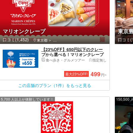
マリオンクレープ
東京豊
口コミ(1,452)
口コミ(1
東京都
渋谷区・原宿・恵比寿・代官山
【23%OFF】650円以下のクレー
プから選べる！マリオンクレープ
引換券※店舗制限あり
食べ歩き・グルメツアー
指定無し
499
最大
23
%OFF!
円~
この店舗のプラン（1件）をもっと見る
5,700 人以上が体験しています！
150,5