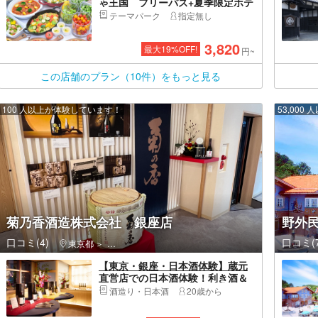
ゃ王国 フリーパス+夏季限定ホテ
ルランチバイキングセット券※3歳
テーマパーク
指定無し
～
3,820
最大
19
%OFF!
円~
この店舗のプラン（10件）をもっと見る
100 人以上が体験しています！
53,00
菊乃香酒造株式会社 銀座店
野外
口コミ(4)
口コミ(7
東京都
中央区（東京都）・日本橋・銀座・築地・月島・晴海
【東京・銀座・日本酒体験】蔵元
直営店での日本酒体験！利き酒＆
本格鏡開き&樽酒最大30分飲み放
酒造り・日本酒
20歳から
題付 日本酒初心者・女性・ご夫
婦・お友達同士でのご参加歓迎！