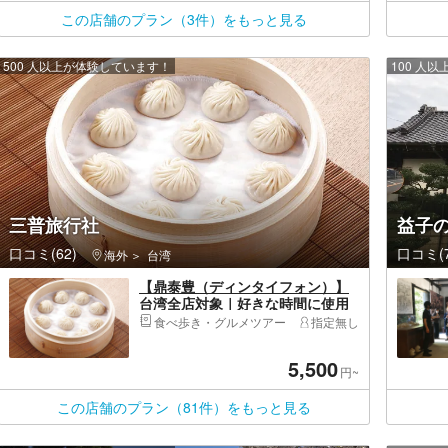
この店舗のプラン（3件）をもっと見る
500 人以上が体験しています！
100 人
三普旅行社
益子
口コミ(62)
口コミ(7
海外
台湾
【鼎泰豊（ディンタイフォン）】
台湾全店対象｜好きな時間に使用
可！ - Aコース（必食！定番小籠
食べ歩き・グルメツアー
指定無し
包、ぷりぷりエビ焼売など3種類の
餃子やあん入り小籠包セット）
5,500
円~
この店舗のプラン（81件）をもっと見る