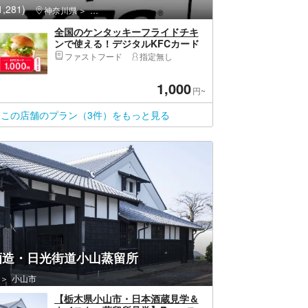
,281)
神奈川県
西区（横浜市）・みなとみらい・桜木町
全国のケンタッキーフライドチキ
ンで使える！デジタルKFCカード
1,000円！
ファストフード
指定無し
1,000
円~
この店舗のプラン（3件）をもっと見る
酒造・日光街道小山蒸留所
小山市
【栃木県小山市・日本酒蔵見学＆