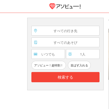
すべての行き先
すべてのあそび
いつでも
1
人
アソビュー！超特割！
並ばず入れる
検索する