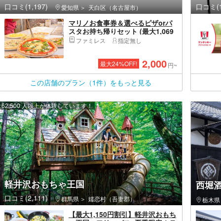
口コミ(1,197)
口コミ(1
愛知県
天白区（名古屋市）
マリノお食事券＆選べるピザorパ
スタお持ち帰りセット (最大1,069
円分お得！)※沖縄店舗対象外
ファミレス
指定無し
2,000
最大
24
%OFF!
円~
この店舗のプラン（1件）をもっと見る
62,500 人以上が体験しています！
軽井沢おもちゃ王国
西堀
口コミ(2,111)
群馬県
嬬恋村（吾妻郡）
栃木県
【最大1,150円割引】軽井沢おもち