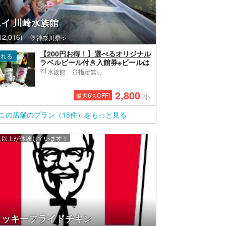
イ 川崎⽔族館
2,016)
神奈川県
川崎区（川崎市）・川崎大師
【200円お得！】選べるオリジナル
入れる
ラベルビール付き入館券※ビールは
開栓をしてのご提供です
水族館
指定無し
2,800
最大
6
%OFF!
円~
この店舗のプラン（18件）をもっと見る
00 人以上が体験しています！
タッキーフライドチキン