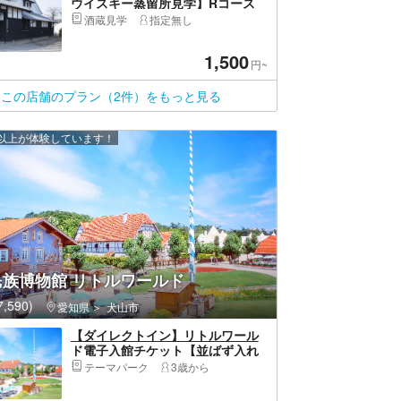
ウイスキー蒸留所見学】Rコース
酒蔵見学
指定無し
1,500
円~
この店舗のプラン（2件）をもっと見る
0 人以上が体験しています！
民族博物館 リトルワールド
,590)
愛知県
犬山市
【ダイレクトイン】リトルワール
ド電子入館チケット【並ばず入れ
る】
テーマパーク
3歳から