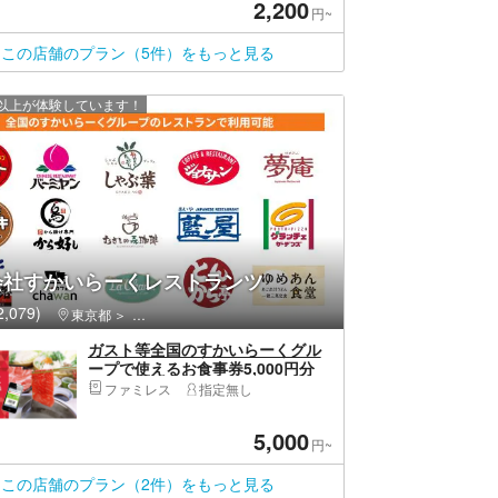
2,200
円~
この店舗のプラン（5件）をもっと見る
0 人以上が体験しています！
会社すかいらーくレストランツ
,079)
東京都
渋谷区・原宿・恵比寿・代官山
ガスト等全国のすかいらーくグル
ープで使えるお食事券5,000円分
※1/26迄
ファミレス
指定無し
5,000
円~
この店舗のプラン（2件）をもっと見る