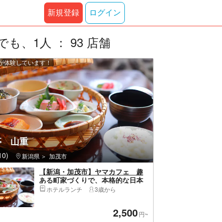
新規登録
ログイン
、1人 ： 93 店舗
上が体験しています！
亭 山重
0)
新潟県
加茂市
【新潟・加茂市】ヤマカフェ 趣
ある町家づくりで、本格的な日本
料理を堪能
ホテルランチ
3歳から
2,500
円~