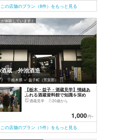
この店舗のプラン（8件）をもっと見る
以上が体験しています！
の酒蔵 外池酒造
)
栃木県
益子町（芳賀郡）
【栃木・益子・酒蔵見学】情緒あ
ふれる酒蔵資料館で知識を深め
る！利き酒付き酒蔵見学
酒蔵見学
20歳から
1,000
円~
この店舗のプラン（1件）をもっと見る