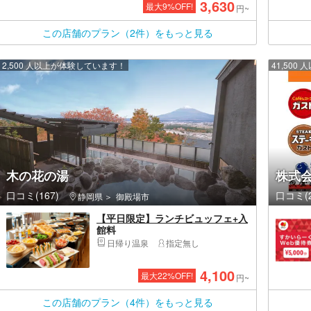
3,630
最大
9
%OFF!
円~
この店舗のプラン（2件）をもっと見る
2,500 人以上が体験しています！
41,50
木の花の湯
株式
口コミ(167)
口コミ(2
静岡県
御殿場市
【平日限定】ランチビュッフェ+入
館料
日帰り温泉
指定無し
4,100
最大
22
%OFF!
円~
この店舗のプラン（4件）をもっと見る