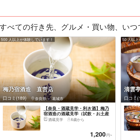
すべての行き先、グルメ・買い物、いつでも
500 人以上が体験しています！
50 人以
梅乃宿酒造 直営店
清雲
口コミ(189)
口コミ(1
奈良県
葛城市
【奈良・酒蔵見学・利き酒】梅乃
宿酒造の酒蔵見学（試飲・お土産
付き）
酒蔵見学
6歳から
1,200
円~