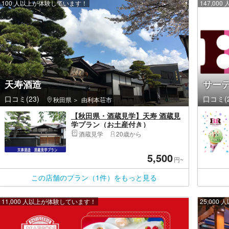
100 人以上が体験しています！
147,0
天寿酒造
サーテ
口コミ(23)
口コミ(2
秋田県
由利本荘市
【秋田県・酒蔵見学】天寿 酒蔵見
学プラン（お土産付き）
酒蔵見学
20歳から
5,500
円~
この店舗のプラン（1件）をもっと見る
11,000 人以上が体験しています！
25,00