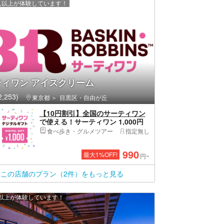
00 人以上が体験しています！
ィワン アイスクリーム
,253)
東京都
目黒区・自由が丘
【10円割引】全国のサーティワン
で使える！サーティワン 1,000円
デジタルギフト
食べ歩き・グルメツアー
指定無し
990
最大
1
%OFF!
円~
この店舗のプラン（2件）をもっと見る
0 人以上が体験しています！