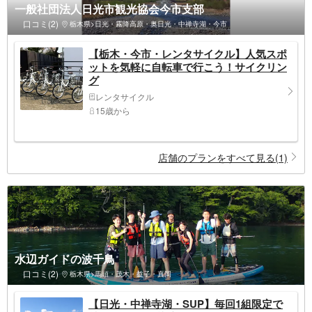
一般社団法人日光市観光協会今市支部
口コミ(2)
栃木県>日光・霧降高原・奥日光・中禅寺湖・今市
【栃木・今市・レンタサイクル】人気スポ
ットを気軽に自転車で行こう！サイクリン
グ
レンタサイクル
15歳から
店舗のプランをすべて見る(1)
水辺ガイドの波千鳥
口コミ(2)
栃木県>馬頭・茂木・益子・真岡
【日光・中禅寺湖・SUP】毎回1組限定で