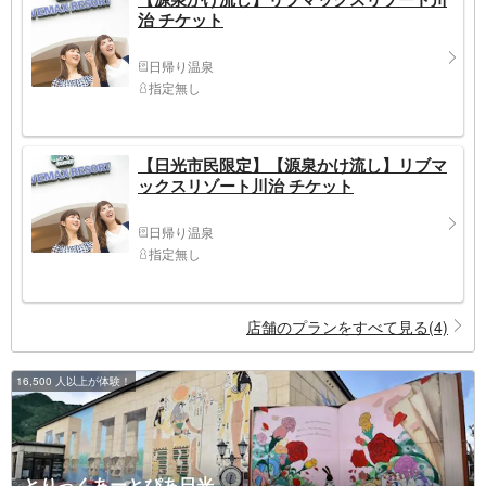
治 チケット
日帰り温泉
指定無し
【日光市民限定】【源泉かけ流し】リブマ
ックスリゾート川治 チケット
日帰り温泉
指定無し
店舗のプランをすべて見る(4)
16,500 人以上が体験！
とりっくあーとぴあ日光