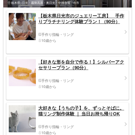
栃木県>日光・霧降高原・奥日光・中禅寺湖・今市
【栃木県日光市のジュエリー工房】 手作
りプラチナリング体験プラン！（90分）
手作り指輪・リング
10歳から
【好きな形を自分で作る！】シルバーアク
セサリープラン（90分）
手作り指輪・リング
10歳から
大好きな【うちの子】を、ずっとそばに。
猫リング制作体験 ｜ 当日お持ち帰りOK
手作り指輪・リング
10歳から