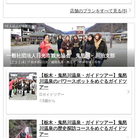
店舗のプランをすべて見る(5)
10 人以上が体験！
一般社団法人日光市観光協会 鬼怒川・川治支部
口コミ(4)
栃木県>日光・霧降高原・奥日光・中禅寺湖・今市
【栃木・鬼怒川温泉・ガイドツアー】鬼怒
川温泉のパワースポットをめぐるガイドツ
アー
ガイドツアー
3歳から
【栃木・鬼怒川温泉・ガイドツアー】鬼怒
川温泉の歴史探訪コースをめぐるガイドツ
アー