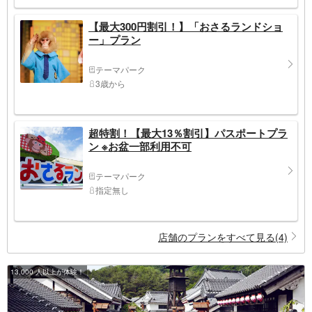
【最大300円割引！】「おさるランドショ
ー」プラン
テーマパーク
3歳から
超特割！【最大13％割引】パスポートプラ
ン ※お盆一部利用不可
テーマパーク
指定無し
店舗のプランをすべて見る(4)
13,000 人以上が体験！