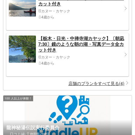
カット付き
カヌー・カヤック
4歳から
【栃木・日光・中禅寺湖カヤック】〔朝凪
7:30〕鏡のような朝の湖・写真データ全カ
ット付き
カヌー・カヤック
4歳から
店舗のプランをすべて見る(4)
100 人以上が体験！
龍神秘湯伝説実行委員会
口コミ(4)
静岡県>中伊豆