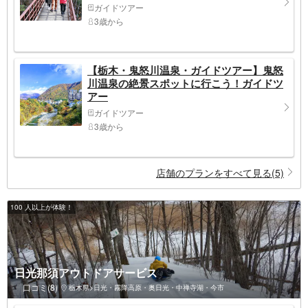
ガイドツアー
3歳から
【栃木・鬼怒川温泉・ガイドツアー】鬼怒
川温泉の絶景スポットに行こう！ガイドツ
アー
ガイドツアー
3歳から
店舗のプランをすべて見る(5)
100 人以上が体験！
日光那須アウトドアサービス
口コミ(8)
栃木県>日光・霧降高原・奥日光・中禅寺湖・今市