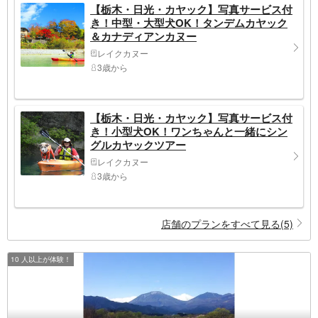
【栃木・日光・カヤック】写真サービス付
き！中型・大型犬OK！タンデムカヤック
＆カナディアンカヌー
レイクカヌー
3歳から
【栃木・日光・カヤック】写真サービス付
き！小型犬OK！ワンちゃんと一緒にシン
グルカヤックツアー
レイクカヌー
3歳から
店舗のプランをすべて見る(5)
10 人以上が体験！