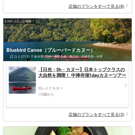
店舗のプランをすべて見る(8)
2,200 人以上が体験！
Bluebird Canoe（ブルーバードカヌー）
口コミ(111)
栃木県>日光・霧降高原・奥日光・中禅寺湖・今市
【日光・5h・カヌー】日本トップクラスの
大自然を満喫！ 中禅寺湖1dayカヌーツアー
レイクカヌー
3歳から
店舗のプランをすべて見る(3)