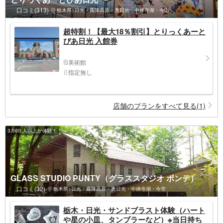
口コミ(313)
栃木県>日光・霧降高原・奥日光・中禅寺湖・今市
超特割！【最大18％割引】とりっくあーと
ぴあ日光 入館券
美術館
指定無し
店舗のプランをすべて見る(1)
3,500 人以上が体験！
GLASS STUDIO PUNTY（グラススタジオ ポンテ）
口コミ(32)
栃木県>日光・霧降高原・奥日光・中禅寺湖・今市
栃木・日光・サンドブラスト体験（ハート
や星の小皿、タンブラーなど）※当日持ち