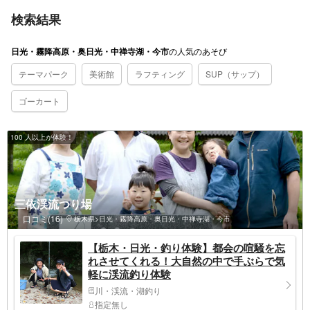
検索結果
の
人気のあそび
日光・霧降高原・奥日光・中禅寺湖・今市
テーマパーク
美術館
ラフティング
SUP（サップ）
ゴーカート
100 人以上が体験！
三依渓流つり場
口コミ(16)
栃木県>日光・霧降高原・奥日光・中禅寺湖・今市
【栃木・日光・釣り体験】都会の喧騒を忘
れさせてくれる！大自然の中で手ぶらで気
軽に渓流釣り体験
川・渓流・湖釣り
指定無し