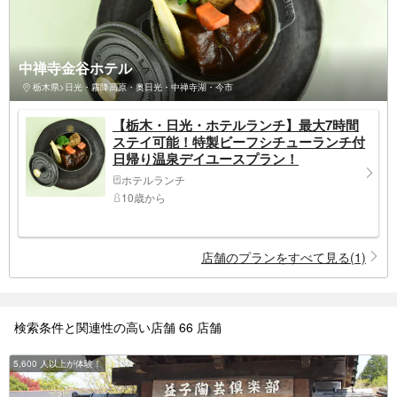
中禅寺金谷ホテル
栃木県>日光・霧降高原・奥日光・中禅寺湖・今市
【栃木・日光・ホテルランチ】最大7時間
ステイ可能！特製ビーフシチューランチ付
日帰り温泉デイユースプラン！
ホテルランチ
10歳から
店舗のプランをすべて見る(1)
検索条件と関連性の高い店舗 66 店舗
5,600 人以上が体験！