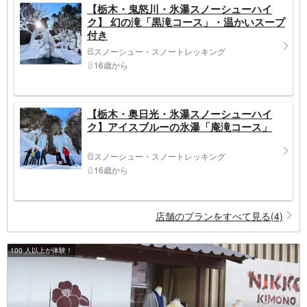
【栃木・鬼怒川・氷瀑スノーシューハイ
ク】 幻の滝「黒滝コース」・温かいスープ
付き
スノーシュー・スノートレッキング
16歳から
【栃木・奥日光・氷瀑スノーシューハイ
ク】アイスブルーの氷瀑「庵滝コース」
スノーシュー・スノートレッキング
16歳から
店舗のプランをすべて見る(4)
100 人以上が体験！