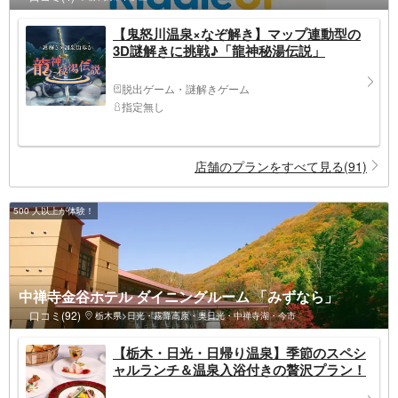
【鬼怒川温泉×なぞ解き】マップ連動型の
3D謎解きに挑戦♪「龍神秘湯伝説」
脱出ゲーム・謎解きゲーム
指定無し
店舗のプランをすべて見る(91)
500 人以上が体験！
中禅寺金谷ホテル ダイニングルーム 「みずなら」
口コミ(92)
栃木県>日光・霧降高原・奥日光・中禅寺湖・今市
【栃木・日光・日帰り温泉】季節のスペシ
ャルランチ＆温泉入浴付きの贅沢プラン！