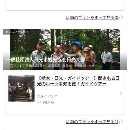
店舗のプランをすべて見る(3)
10 人以上が体験！
一般社団法人日光市観光協会日光支部
口コミ(1)
栃木県>日光・霧降高原・奥日光・中禅寺湖・今市
【栃木・日光・ガイドツアー】歴史ある日
光のルーツを知る旅！ガイドツアー
ガイドツアー
15歳から
店舗のプランをすべて見る(1)