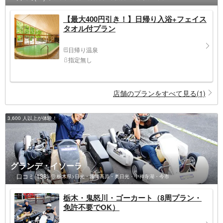
【最大400円引き！】日帰り入浴+フェイス
タオル付プラン
日帰り温泉
指定無し
店舗のプランをすべて見る(1)
3,600 人以上が体験！
グランデ・イソーラ
口コミ(138)
栃木県>日光・霧降高原・奥日光・中禅寺湖・今市
栃木・鬼怒川・ゴーカート（8周プラン・
免許不要でOK）