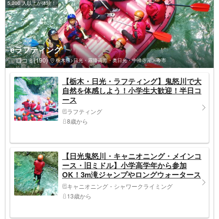
5,200 人以上が体験！
eラフティング
口コミ(190)
栃木県>日光・霧降高原・奥日光・中禅寺湖・今市
【栃木・日光・ラフティング】鬼怒川で大
自然を体感しよう！小学生大歓迎！半日コ
ース
ラフティング
8歳から
【日光鬼怒川・キャニオニング・メインコ
ース・旧ミドル】小学高学年から参加
OK！3m滝ジャンプやロングウォータース
ライダーの大満足メインコース・旧ミド
キャニオニング・シャワークライミング
ル・プラン
13歳から