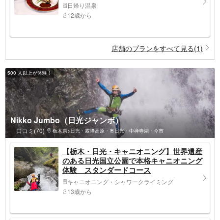
日帰り温泉
12歳から
店舗のプランをすべて見る(1)
500 人以上が体験！
Nikko Jumbo（日光ジャンボ）
口コミ(70)
栃木県>日光・霧降高原・奥日光・中禅寺湖・今市
【栃木・日光・キャニオニング】世界遺産
のある日光国立公園で本格キャニオニング
体験 スタンダードコース
キャニオニング・シャワークライミング
13歳から