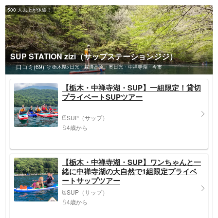
500 人以上が体験！
SUP STATION zizi（サップステーションジジ）
口コミ(69)
栃木県>日光・霧降高原・奥日光・中禅寺湖・今市
【栃木・中禅寺湖・SUP】一組限定！貸切
プライベートSUPツアー
SUP（サップ）
4歳から
【栃木・中禅寺湖・SUP】ワンちゃんと一
緒に中禅寺湖の大自然で1組限定プライベ
ートサップツアー
SUP（サップ）
4歳から