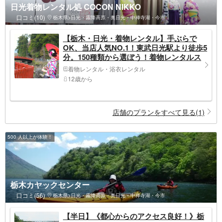
日光着物レンタル処 COCON NIKKO
口コミ(10)
栃木県>日光・霧降高原・奥日光・中禅寺湖・今市
【栃木・日光・着物レンタル】手ぶらで
OK、当店人気NO.1！東武日光駅より徒歩5
分。150種類から選ぼう！着物レンタルス
タンダードプラン
着物レンタル・浴衣レンタル
12歳から
店舗のプランをすべて見る(1)
500 人以上が体験！
栃木カヤックセンター
口コミ(56)
栃木県>日光・霧降高原・奥日光・中禅寺湖・今市
【半日】《都心からのアクセス良好！》栃