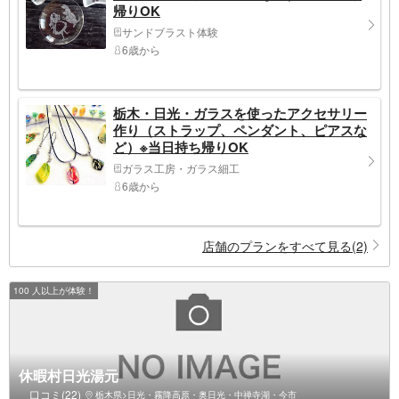
帰りOK
サンドブラスト体験
6歳から
栃木・日光・ガラスを使ったアクセサリー
作り（ストラップ、ペンダント、ピアスな
ど）※当日持ち帰りOK
ガラス工房・ガラス細工
6歳から
店舗のプランをすべて見る(2)
100 人以上が体験！
休暇村日光湯元
口コミ(22)
栃木県>日光・霧降高原・奥日光・中禅寺湖・今市