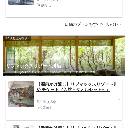
6歳から
店舗のプランをすべて見る(1)
100 人以上が体験！
リブマックスリゾート川治
口コミ(27)
栃木県>日光・霧降高原・奥日光・中禅寺湖・今市
【源泉かけ流し】リブマックスリゾート川
治 チケット（入館＋タオルセット付）
日帰り温泉
指定無し
【源泉かけ流し】リブマックスリゾート川