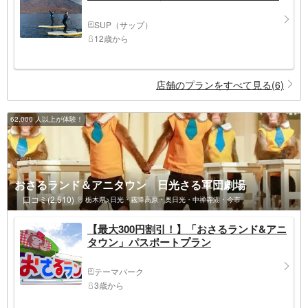
SUP（サップ）
12歳から
店舗のプランをすべて見る(6)
62,000 人以上が体験！
おさるランド＆アニタウン 日光さる軍団劇場
口コミ(2,510)
栃木県>日光・霧降高原・奥日光・中禅寺湖・今市
【最大300円割引！】「おさるランド&アニ
タウン」パスポートプラン
テーマパーク
3歳から