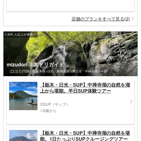
店舗のプランをすべて見る(2)
1,200 人以上が体験！
mizudori ミズドリガイド
口コミ(109)
栃木県>日光・霧降高原・奥日光・中禅寺湖・今市
【栃木・日光・SUP】中禅寺湖の自然を湖
上から堪能。半日SUP体験ツアー
SUP（サップ）
9歳から
【栃木・日光・SUP】中禅寺湖の自然を堪
能。1日たっぷりSUPクルージングツアー