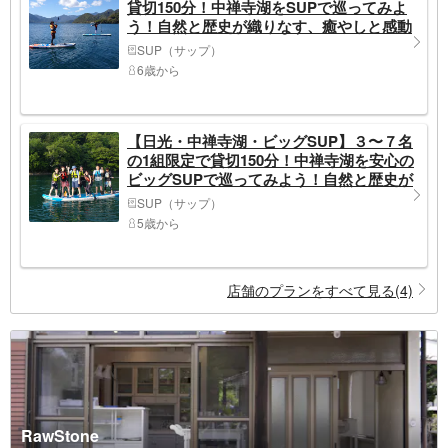
貸切150分！中禅寺湖をSUPで巡ってみよ
う！自然と歴史が織りなす、癒やしと感動
のひとときを♪～ファミリー、カップル、
SUP（サップ）
お友達同士におすすめ～
6歳から
【日光・中禅寺湖・ビッグSUP】３〜７名
の1組限定で貸切150分！中禅寺湖を安心の
ビッグSUPで巡ってみよう！自然と歴史が
織りなす、癒やしと感動のひとときを♪～
SUP（サップ）
ファミリー、お友達同士におすすめ～
5歳から
店舗のプランをすべて見る(4)
RawStone