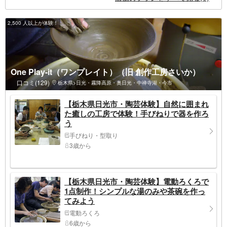
2,500 人以上が体験！
One Play-it（ワンプレイト）（旧 創作工房さいか）
口コミ(129)
栃木県>日光・霧降高原・奥日光・中禅寺湖・今市
【栃木県日光市・陶芸体験】自然に囲まれ
た癒しの工房で体験！手びねりで器を作ろ
う
手びねり・型取り
3歳から
【栃木県日光市・陶芸体験】電動ろくろで
1点制作！シンプルな湯のみや茶碗を作っ
てみよう
電動ろくろ
6歳から