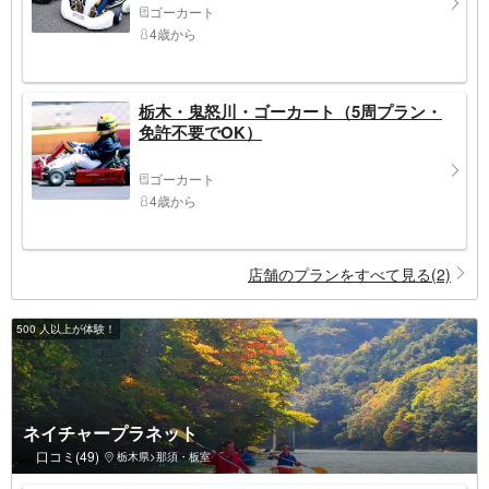
ゴーカート
4歳から
栃木・鬼怒川・ゴーカート（5周プラン・
免許不要でOK）
ゴーカート
4歳から
店舗のプランをすべて見る(2)
500 人以上が体験！
ネイチャープラネット
口コミ(49)
栃木県>那須・板室