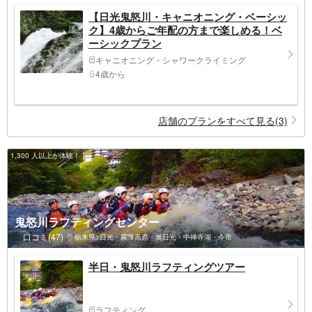
【日光鬼怒川・キャニオニング・ベーシッ
ク】4歳からご年配の方まで楽しめる！ベ
ーシックプラン
キャニオニング・シャワークライミング
4歳から
店舗のプランをすべて見る(3)
1,300 人以上が体験！
鬼怒川ラフティングセンター
口コミ(47)
栃木県>日光・霧降高原・奥日光・中禅寺湖・今市
半日・鬼怒川ラフティングツアー
ラフティング