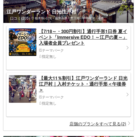
江戸ワンダーランド 日光江戸村
口コミ(205)
栃木県>日光・霧降高原・奥日光・中禅寺湖・今市
【7/18～・300円割引】通行手形1日券 夏イ
ベント「Immersive EDO！～江戸の夏～」
入場者全員プレゼント
テーマパーク
指定無し
【最大11％割引】江戸ワンダーランド 日光
江戸村｜入村チケット・通行手形＜午後券
＞
テーマパーク
指定無し
店舗のプランをすべて見る(2)