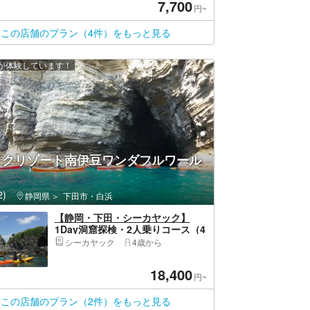
7,700
円~
この店舗のプラン（4件）をもっと見る
上が体験しています！
ックリゾート南伊豆ワンダフルワール
)
静岡県
下田市・白浜
【静岡・下田・シーカヤック】
1Day洞窟探検・2人乗りコース（4
歳から参加OK・6時間）
シーカヤック
4歳から
18,400
円~
この店舗のプラン（2件）をもっと見る