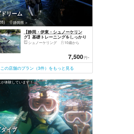
ブドリーム
8)
静岡県
伊東市・伊豆高原・城ヶ崎海岸
【静岡・伊東・シュノーケリン
グ】基礎トレーニングをしっかり
と行い、東伊豆の海をシュノーケ
シュノーケリング
10歳から
リング
7,500
円~
この店舗のプラン（3件）をもっと見る
以上が体験しています！
ズダイブ