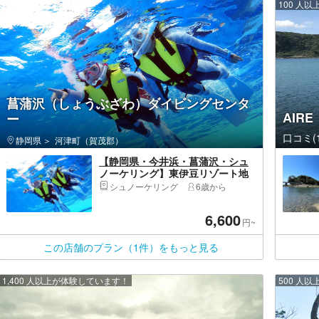
100 人
菖蒲沢（しょうぶざわ）ダイビングセンタ
AIR
ー
口コミ(1
静岡県
河津町（賀茂郡）
【静岡県・今井浜・菖蒲沢・シュ
ノーケリング】東伊豆リゾート地
ですぐ出来るシュノーケル体験！
シュノーケリング
6歳から
初心者・ファミリー大歓迎！！写
真データ無料プレゼント♪
6,600
円~
この店舗のプラン（1件）をもっと見る
1,400 人以上が体験しています！
500 人