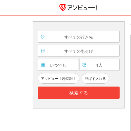
すべての行き先
すべてのあそび
いつでも
1
人
アソビュー！超特割！
並ばず入れる
検索する