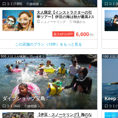
口コミ(189)
口コミ(6
静岡県
伊東市・伊豆高原・城ヶ崎海岸
大人限定【インストラクターの引
率ツアー】伊豆の海は秋が最高♪ス
ノーケリングツアー！広範囲の散
シュノーケリング
18歳から
策が出来ます！お写真プレゼント
｜初心者、カップル、女性、家族
6,600
最大
40
%OFF!
｜
円~
この店舗のプラン（13件）をもっと見る
500 人以上が体験しています！
100 人
ダイブショップ宝島
Kee
口コミ(44)
口コミ(1
静岡県
伊東市・伊豆高原・城ヶ崎海岸
【伊豆・スノーケリング】海のな