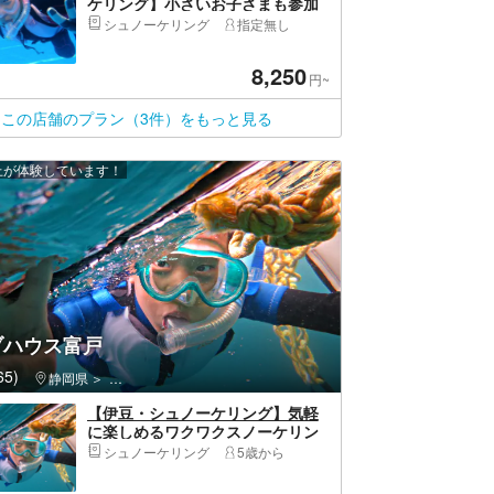
ケリング】小さいお子さまも参加
OK！家族みんなで海遊び！体験シ
シュノーケリング
指定無し
ュノーケリング（210分・写真つ
き）
8,250
円~
この店舗のプラン（3件）をもっと見る
以上が体験しています！
ブハウス富戸
5)
静岡県
伊東市・伊豆高原・城ヶ崎海岸
【伊豆・シュノーケリング】気軽
に楽しめるワクワクスノーケリン
グ！2名様以上でお得なグループ割
シュノーケリング
5歳から
引あり