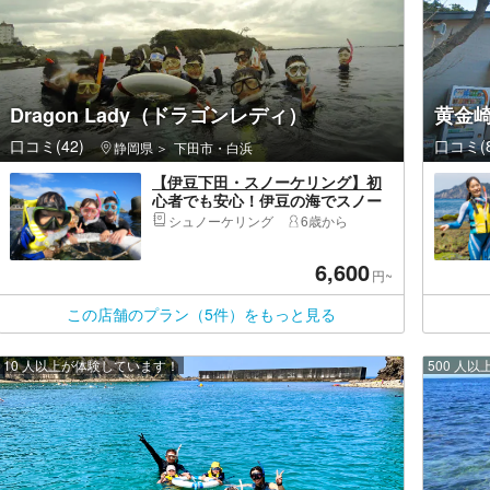
Dragon Lady（ドラゴンレディ）
黄金
口コミ(42)
口コミ(8
静岡県
下田市・白浜
【伊豆下田・スノーケリング】初
心者でも安心！伊豆の海でスノー
ケリング体験
シュノーケリング
6歳から
6,600
円~
この店舗のプラン（5件）をもっと見る
10 人以上が体験しています！
500 人