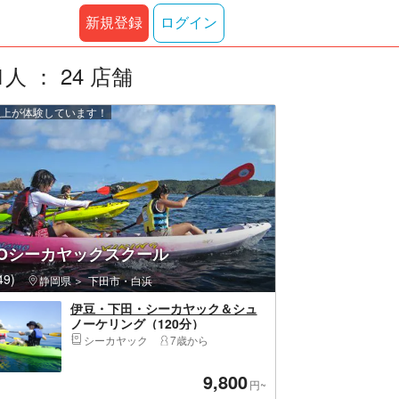
新規登録
ログイン
： 24 店舗
 人以上が体験しています！
'TOシーカヤックスクール
9)
静岡県
下田市・白浜
伊豆・下田・シーカヤック＆シュ
ノーケリング（120分）
シーカヤック
7歳から
9,800
円~