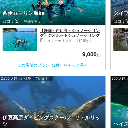
西伊豆マリン海kai
ダイ
口コミ(2)
口コミ(2
静岡県
西伊豆町（賀茂郡）・堂ヶ島
【静岡・西伊豆・シュノーケリン
グ】ジオボートシュノーケリング
ツアー
シュノーケリング
10歳から
9,000
円~
この店舗のプラン（2件）をもっと見る
2,300 人以上が体験しています！
300 人
伊豆高原ダイビングスクール リトルリッ
ツ
ヘイ