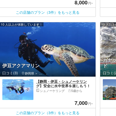
8,000
ート付！ファミリー・カップル・
円~
女性おススメ♪
この店舗のプラン（3件）をもっと見る
10 人以上が体験しています！
10 人以
カヤ
伊豆アクアマリン
ド
口コミ(3)
口コミ(2
静岡県
伊東市・伊豆高原・城ヶ崎海岸
【静岡・伊豆・シュノーケリン
グ】安全に水中世界を楽しもう！
体験シュノーケリング
シュノーケリング
5歳から
7,000
円~
この店舗のプラン（3件）をもっと見る