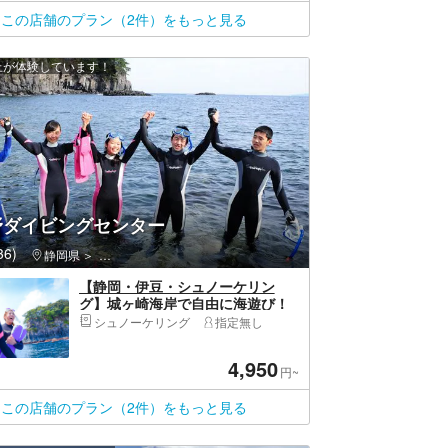
この店舗のプラン（2件）をもっと見る
以上が体験しています！
野ダイビングセンター
6)
静岡県
伊東市・伊豆高原・城ヶ崎海岸
【静岡・伊豆・シュノーケリン
グ】城ヶ崎海岸で自由に海遊び！
シュノーケリングプラン
シュノーケリング
指定無し
4,950
円~
この店舗のプラン（2件）をもっと見る