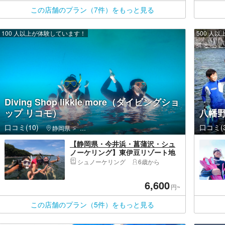
この店舗のプラン（7件）をもっと見る
100 人以上が体験しています！
500 人
Diving Shop likkle more（ダイビングショ
ップ リコモ）
八幡
口コミ(10)
口コミ(3
静岡県
伊東市・伊豆高原・城ヶ崎海岸
【静岡県・今井浜・菖蒲沢・シュ
ノーケリング】東伊豆リゾート地
ですぐ出来るシュノーケル体験！
シュノーケリング
6歳から
初心者・ファミリー大歓迎！！写
真データ無料プレゼント♪
6,600
円~
この店舗のプラン（5件）をもっと見る