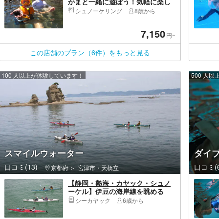
かまと一緒に遊ぼう！気軽に楽し
むスノーケリングプラン！
シュノーケリング
8歳から
7,150
円~
この店舗のプラン（6件）をもっと見る
100 人以上が体験しています！
500 人
スマイルウォーター
ダイ
口コミ(13)
口コミ(6
京都府
宮津市・天橋立
【静岡・熱海・カヤック・シュノ
ーケル】伊豆の海岸線を眺める
旅。シーカヤック＆シュノーケリ
シーカヤック
6歳から
ング体験（カニ場半日ツアー）テ
ィータイムではなんと嬉しいデザ