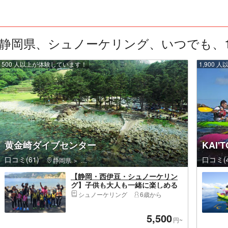
静岡県、シュノーケリング、いつでも、1人 
500 人以上が体験しています！
1,900
黄金崎ダイブセンター
KAI
口コミ(61)
口コミ(4
静岡県
西伊豆町（賀茂郡）・堂ヶ島
【静岡・西伊豆・シュノーケリン
グ】子供も大人も一緒に楽しめる
シュノーケリング！伊豆黄金崎で
シュノーケリング
6歳から
お魚いっぱいの約2時間！
5,500
円~