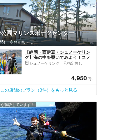
崎公園マリンスポーツセンター
5)
静岡県
西伊豆町（賀茂郡）・堂ヶ島
【静岡・西伊豆・シュノーケリン
グ】海の中を覗いてみよう！スノ
ーケリングプラン
シュノーケリング
指定無し
4,950
円~
この店舗のプラン（3件）をもっと見る
以上が体験しています！