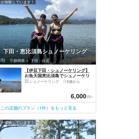
以上が体験しています！
E 下田・恵比須島シュノーケリング
5)
静岡県
下田・白浜
【伊豆下田・シュノーケリング】
お魚天国恵比須島でシュノーケリ
ングツアー
シュノーケリング
6歳から
6,000
円~
この店舗のプラン（1件）をもっと見る
以上が体験しています！