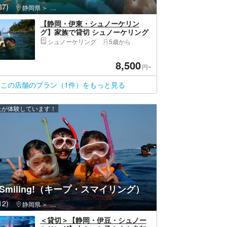
7)
静岡県
伊東市・伊豆高原・城ヶ崎海岸
【静岡・伊東・シュノーケリン
グ】家族で貸切 シュノーケリング
体験コース！5歳のお子さまから参
シュノーケリング
5歳から
加OK！
8,500
円~
この店舗のプラン（1件）をもっと見る
以上が体験しています！
p Smiling!（キープ・スマイリング）
2)
静岡県
伊東市・伊豆高原・城ヶ崎海岸
＜貸切＞【静岡・伊豆・シュノー