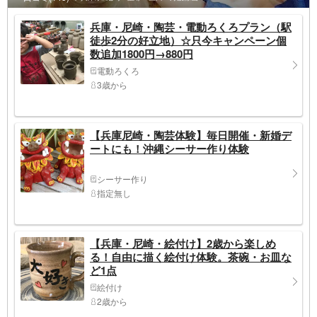
兵庫・尼崎・陶芸・電動ろくろプラン（駅
徒歩2分の好立地）☆只今キャンペーン個
数追加1800円→880円
電動ろくろ
3歳から
【兵庫尼崎・陶芸体験】毎日開催・新婚デ
ートにも！沖縄シーサー作り体験
シーサー作り
指定無し
【兵庫・尼崎・絵付け】2歳から楽しめ
る！自由に描く絵付け体験。茶碗・お皿な
ど1点
絵付け
2歳から