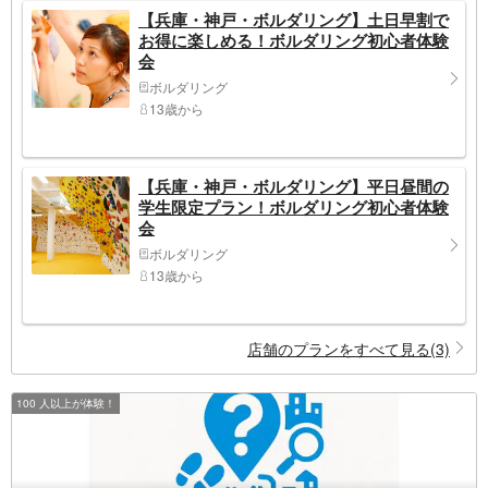
【兵庫・神戸・ボルダリング】土日早割で
お得に楽しめる！ボルダリング初心者体験
会
ボルダリング
13歳から
【兵庫・神戸・ボルダリング】平日昼間の
学生限定プラン！ボルダリング初心者体験
会
ボルダリング
13歳から
店舗のプランをすべて見る(3)
100 人以上が体験！