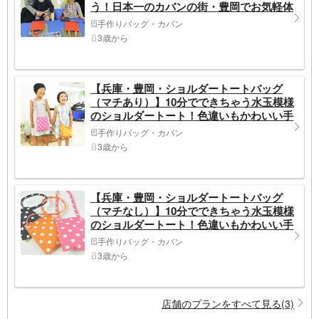
う！日本一のカバンの街・豊岡でお気軽体
験
手作りバッグ・カバン
3歳から
【兵庫・豊岡・ショルダートートバッグ
（マチあり）】10分でできちゃう水玉模様
のショルダートート！色違いもかわいい手
作りバッグ体験
手作りバッグ・カバン
3歳から
【兵庫・豊岡・ショルダートートバッグ
（マチなし）】10分でできちゃう水玉模様
のショルダートート！色違いもかわいい手
作りバッグ体験
手作りバッグ・カバン
3歳から
店舗のプランをすべて見る(3)