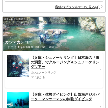
店舗のプランをすべて見る(4)
500 人以上が体験！
カシマカンコー
口コミ(41)
兵庫県>城崎・竹野・豊岡
【兵庫・シュノーケリング】日本海の「青
の洞窟」でクルージング＆シュノーケリン
グツアー
シュノーケリング
10歳から
【兵庫・体験ダイビング】山陰海岸ジオパ
ーク・マンツーマンの体験ダイビング