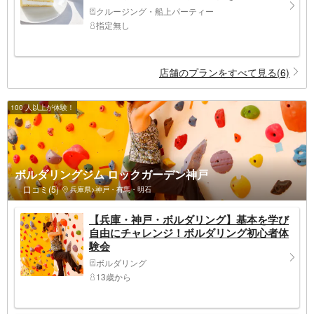
クルージング・船上パーティー
指定無し
店舗のプランをすべて見る(6)
100 人以上が体験！
ボルダリングジム ロックガーデン神戸
口コミ(5)
兵庫県>神戸・有馬・明石
【兵庫・神戸・ボルダリング】基本を学び
自由にチャレンジ！ボルダリング初心者体
験会
ボルダリング
13歳から