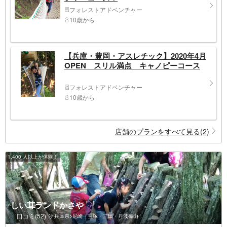
フォレストアドベンチャー
10歳から
【兵庫・豊岡・アスレチック】2020年4月
OPEN スリル満点 キャノピーコース
フォレストアドベンチャー
10歳から
店舗のプランをすべて見る(2)
1,400 人以上が体験！
しい茸ランドかさや
口コミ(52)
兵庫県>尼崎・宝塚・三田・丹波篠山