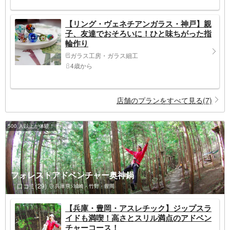
【リング・ヴェネチアンガラス・神戸】親
子、友達でおそろいに！ひと味ちがった指
輪作り
ガラス工房・ガラス細工
4歳から
店舗のプランをすべて見る(7)
500 人以上が体験！
フォレストアドベンチャー奥神鍋
口コミ(29)
兵庫県>城崎・竹野・豊岡
【兵庫・豊岡・アスレチック】ジップスラ
イドも満喫！高さとスリル満点のアドベン
チャーコース！