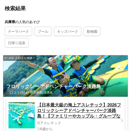
検索結果
の
人気のあそび
兵庫県
テーマパーク
プール
キッズパーク
動物園
日帰り温泉
21,000 人以上が体験！
フロリックシー アドベンチャーパーク淡路島
口コミ(554)
兵庫県>淡路島
【日本最大級の海上アスレチック】2026フ
ロリックシーアドベンチャーパーク淡路
島！【ファミリーやカップル・グループな
どにお薦め！】
アスレチック
6歳から