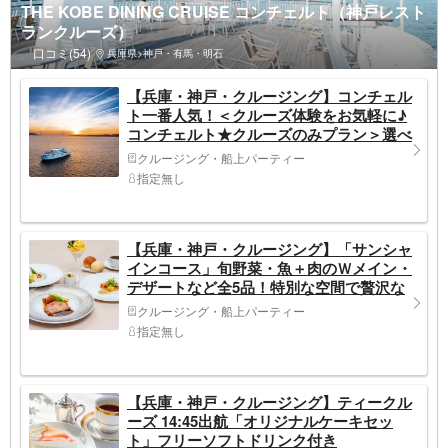
THE KOBE DINING CRUISE コンチェルト（神戸レスト
ランクルーズ）
口コミ(54)
兵庫県>神戸・有馬・明石
【兵庫・神戸・クルージング】コンチェル
ト一番人気！＜クルーズ体験をお気軽に♪
コンチェルト★クルーズのみプラン＞選べ
るソフトドリンク1杯付・1日4便から選択
クルージング・船上パーティー
(ランチorティーorトワイライトorナイト)
指定無し
【兵庫・神戸・クルージング】「サンシャ
インコース」旬野菜・魚＋肉のＷメイン・
デザートなど全5品！特別な空間で贅沢な
フレンチを♪
クルージング・船上パーティー
指定無し
【兵庫・神戸・クルージング】ティークル
ーズ 14:45出航「オリジナルケーキセッ
ト」フリーソフトドリンク付き