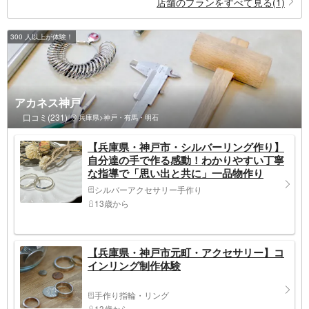
店舗のプランをすべて見る(1)
300 人以上が体験！
アカネス神戸
口コミ(231)
兵庫県>神戸・有馬・明石
【兵庫県・神戸市・シルバーリング作り】
自分達の手で作る感動！わかりやすい丁寧
な指導で「思い出と共に」一品物作り
シルバーアクセサリー手作り
13歳から
【兵庫県・神戸市元町・アクセサリー】コ
インリング制作体験
手作り指輪・リング
13歳から