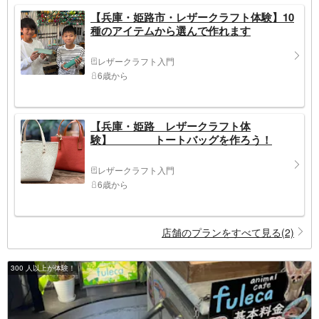
【兵庫・姫路市・レザークラフト体験】10
種のアイテムから選んで作れます
レザークラフト入門
6歳から
【兵庫・姫路 レザークラフト体
験】 トートバッグを作ろう！
レザークラフト入門
6歳から
店舗のプランをすべて見る(2)
300 人以上が体験！