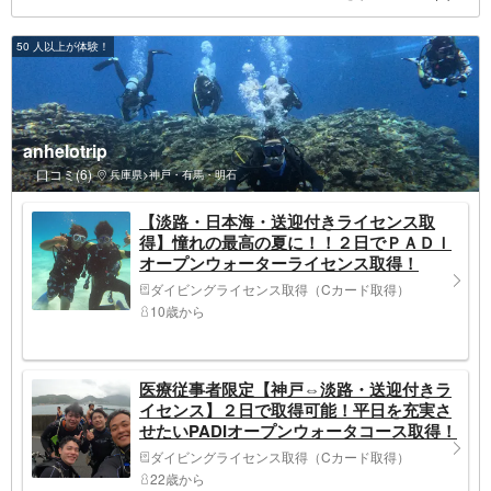
50 人以上が体験！
anhelotrip
口コミ(6)
兵庫県>神戸・有馬・明石
【淡路・日本海・送迎付きライセンス取
得】憧れの最高の夏に！！２日でＰＡＤＩ
オープンウォーターライセンス取得！
ダイビングライセンス取得（Cカード取得）
10歳から
医療従事者限定【神戸⇔淡路・送迎付きラ
イセンス】２日で取得可能！平日を充実さ
せたいPADIオープンウォータコース取得！
ダイビングライセンス取得（Cカード取得）
22歳から