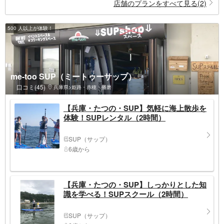
店舗のプランをすべて見る(2)
500 人以上が体験！
me-too SUP（ミートゥーサップ）
口コミ(45)
兵庫県>姫路・赤穂・播磨
【兵庫・たつの・SUP】気軽に海上散歩を
体験！SUPレンタル（2時間）
SUP（サップ）
6歳から
【兵庫・たつの・SUP】しっかりとした知
識を学べる！SUPスクール（2時間）
SUP（サップ）