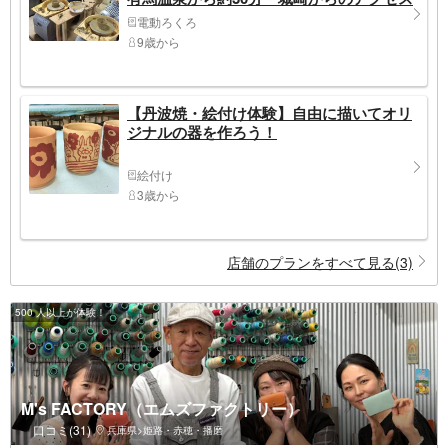
◎＼ファミリー･女性同士･カップルにおす
電動ろくろ
すめ／空調換気システム完備の個室あり
9歳から
【丹波焼・絵付け体験】自由に描いてオリ
ジナルの器を作ろう！
絵付け
3歳から
店舗のプランをすべて見る(3)
500 人以上が体験！
M's FACTORY（エムズファクトリー）
口コミ(31)
兵庫県>姫路・赤穂・播磨