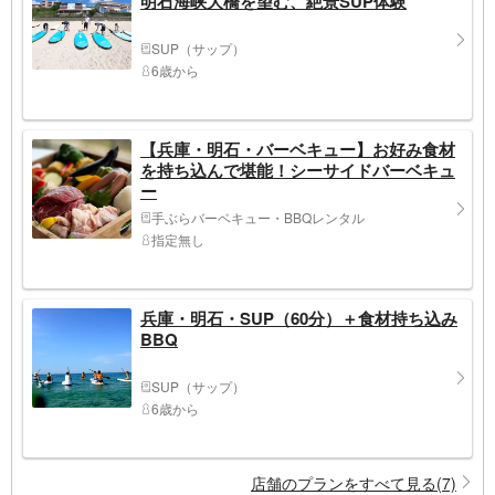
明石海峡大橋を望む、絶景SUP体験
SUP（サップ）
6歳から
【兵庫・明石・バーベキュー】お好み食材
を持ち込んで堪能！シーサイドバーベキュ
ー
手ぶらバーベキュー・BBQレンタル
指定無し
兵庫・明石・SUP（60分）＋食材持ち込み
BBQ
SUP（サップ）
6歳から
店舗のプランをすべて見る(7)