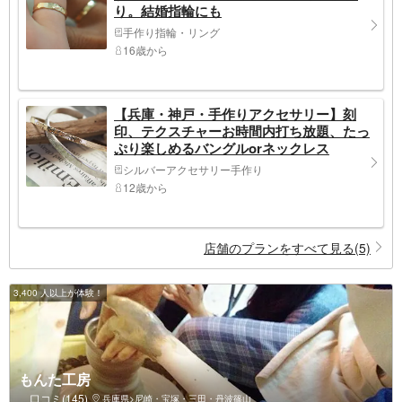
り。結婚指輪にも
手作り指輪・リング
16歳から
【兵庫・神戸・手作りアクセサリー】刻
印、テクスチャーお時間内打ち放題、たっ
ぷり楽しめるバングルorネックレス
シルバーアクセサリー手作り
12歳から
店舗のプランをすべて見る(5)
3,400 人以上が体験！
もんた工房
口コミ(145)
兵庫県>尼崎・宝塚・三田・丹波篠山