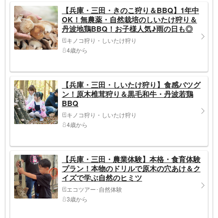
【兵庫・三田・きのこ狩り＆BBQ】1年中
OK！無農薬・自然栽培のしいたけ狩り＆
丹波地鶏BBQ！お子様人気♪雨の日も◎
キノコ狩り・しいたけ狩り
4歳から
【兵庫・三田・しいたけ狩り】食感バツグ
ン！原木椎茸狩り＆黒毛和牛・丹波若鶏
BBQ
キノコ狩り・しいたけ狩り
4歳から
【兵庫・三田・農業体験】本格・食育体験
プラン！本物のドリルで原木の穴あけ＆ク
イズで学ぶ自然のヒミツ
エコツアー･自然体験
3歳から