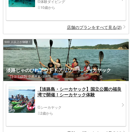
体験ダイビング
10歳から
店舗のプランをすべて見る(2)
500 人以上が体験！
淡路じゃのひれアウトドアリゾート シーカヤック
口コミ(33)
兵庫県>淡路島
【淡路島・シーカヤック】国立公園の福良
湾で開催！シーカヤック体験
シーカヤック
2歳から