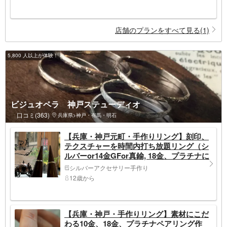
店舗のプランをすべて見る(1)
5,800 人以上が体験！
ビジュオペラ 神戸ステューディオ
口コミ(363)
兵庫県>神戸・有馬・明石
【兵庫・神戸元町・手作りリング】刻印、
テクスチャーを時間内打ち放題リング（シ
ルバーor14金GFor真鍮, 18金、プラチナに
アップグレード可））満席の場合プラン違
シルバーアクセサリー手作り
いで近くの三宮店へ
12歳から
【兵庫・神戸・手作りリング】素材にこだ
わる10金、18金、プラチナペアリング作