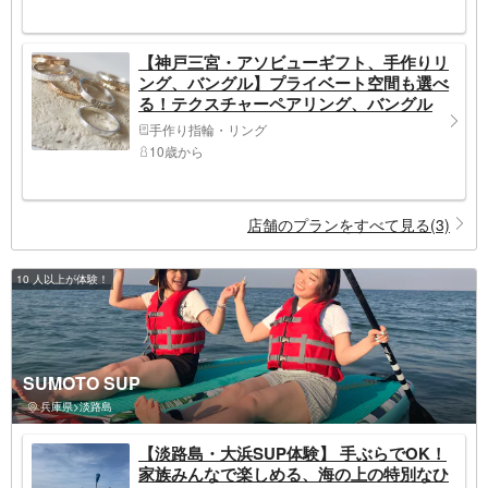
【神戸三宮・アソビューギフト、手作りリ
ング、バングル】プライベート空間も選べ
る！テクスチャーペアリング、バングル
手作り指輪・リング
10歳から
店舗のプランをすべて見る(3)
10 人以上が体験！
SUMOTO SUP
兵庫県>淡路島
【淡路島・大浜SUP体験】 手ぶらでOK！
家族みんなで楽しめる、海の上の特別なひ