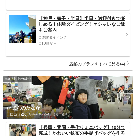
【神戸・舞子・半日】半日・送迎付きで楽
しめる！体験ダイビング！オシャレなご飯
もご案内！
体験ダイビング
10歳から
店舗のプランをすべて見る(4)
300 人以上が体験！
かばんのたなか
口コミ(26)
兵庫県>城崎・竹野・豊岡
【兵庫・豊岡・手作りミニバッグ】10分で
完成！かわいい帆布の手提げバッグを作ろ