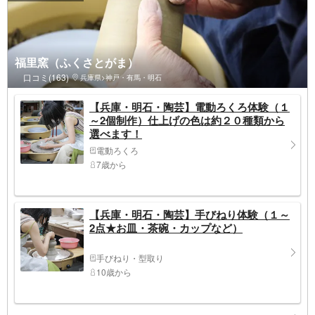
福里窯（ふくさとがま）
口コミ(163)
兵庫県>神戸・有馬・明石
【兵庫・明石・陶芸】電動ろくろ体験（１
～2個制作）仕上げの色は約２０種類から
選べます！
電動ろくろ
7歳から
【兵庫・明石・陶芸】手びねり体験（１～
2点★お皿・茶碗・カップなど）
手びねり・型取り
10歳から