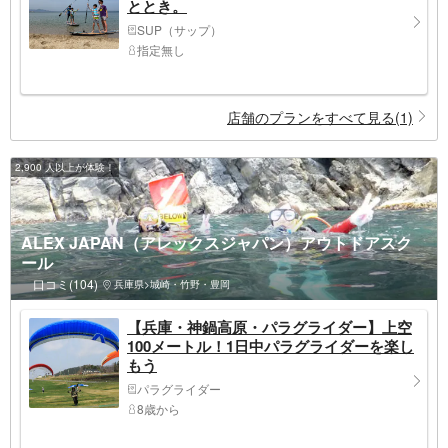
ととき。
SUP（サップ）
指定無し
店舗のプランをすべて見る(1)
2,900 人以上が体験！
ALEX JAPAN（アレックスジャパン）アウトドアスク
ール
口コミ(104)
兵庫県>城崎・竹野・豊岡
【兵庫・神鍋高原・パラグライダー】上空
100メートル！1日中パラグライダーを楽し
もう
パラグライダー
8歳から