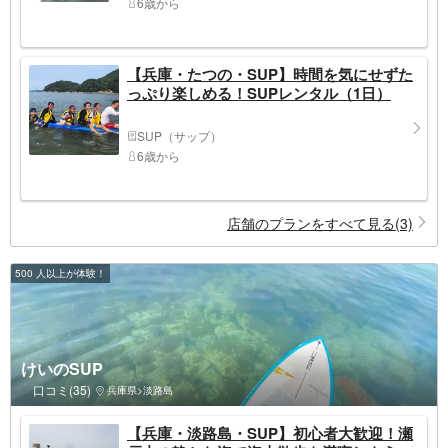
6歳から
【兵庫・たつの・SUP】時間を気にせずた
っぷり楽しめる！SUPレンタル（1日）
SUP（サップ）
6歳から
店舗のプランをすべて見る(3)
500 人以上が体験！
けいのSUP
口コミ(35)
兵庫県>淡路島
【兵庫・淡路島・SUP】初心者大歓迎！瀬