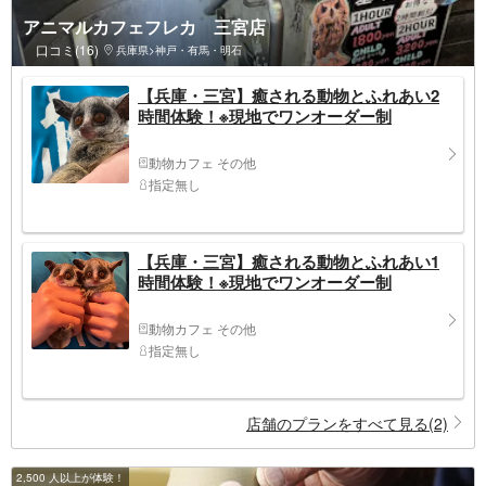
アニマルカフェフレカ 三宮店
口コミ(16)
兵庫県>神戸・有馬・明石
【兵庫・三宮】癒される動物とふれあい2
時間体験！※現地でワンオーダー制
動物カフェ その他
指定無し
【兵庫・三宮】癒される動物とふれあい1
時間体験！※現地でワンオーダー制
動物カフェ その他
指定無し
店舗のプランをすべて見る(2)
2,500 人以上が体験！