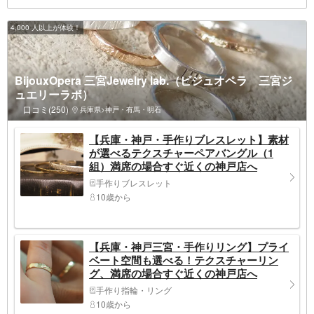
4,000 人以上が体験！
BijouxOpera 三宮Jewelry lab.（ビジュオペラ 三宮ジ
ュエリーラボ）
口コミ(250)
兵庫県>神戸・有馬・明石
【兵庫・神戸・手作りブレスレット】素材
が選べるテクスチャーペアバングル（1
組）満席の場合すぐ近くの神戸店へ
手作りブレスレット
10歳から
【兵庫・神戸三宮・手作りリング】プライ
ベート空間も選べる！テクスチャーリン
グ、満席の場合すぐ近くの神戸店へ
手作り指輪・リング
10歳から