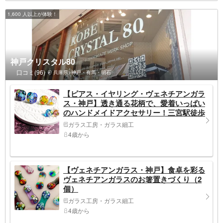
1,600 人以上が体験！
神戸クリスタル80
口コミ(96)
兵庫県>神戸・有馬・明石
【ピアス・イヤリング・ヴェネチアンガラ
ス・神戸】透き通る花柄で、愛着いっぱい
のハンドメイドアクセサリー！三宮駅徒歩
8分
ガラス工房・ガラス細工
4歳から
【ヴェネチアンガラス・神戸】食卓を彩る
ヴェネチアンガラスのお箸置きづくり（2
個）
ガラス工房・ガラス細工
4歳から