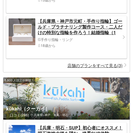
【兵庫県・神戸市元町・手作り指輪】ゴー
ルド・プラチナリング製作コース・二人だ
けの特別な指輪を作ろう！結婚指輪（1
個）
手作り指輪・リング
18歳から
店舗のプランをすべて見る(3)
5,900 人以上が体験！
kūkahi（クーカイ）
口コミ(286)
兵庫県>神戸・有馬・明石
【兵庫・明石・SUP】初心者にオススメ！