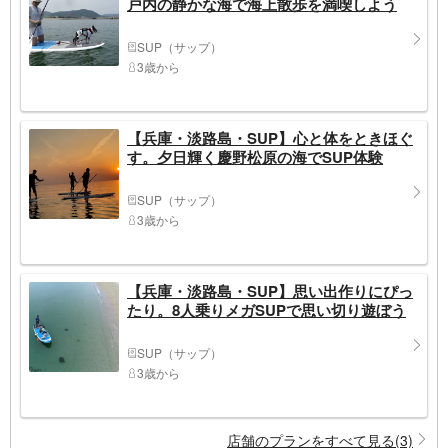
戸内の静かな海で海上散歩を満喫しよう
SUP（サップ）
3歳から
【兵庫・淡路島・SUP】心と体をときほぐ
す。夕日輝く慶野松原の海でSUP体験
SUP（サップ）
3歳から
【兵庫・淡路島・SUP】思い出作りにぴっ
たり。8人乗りメガSUPで思い切り遊ぼう
SUP（サップ）
3歳から
店舗のプランをすべて見る(3)