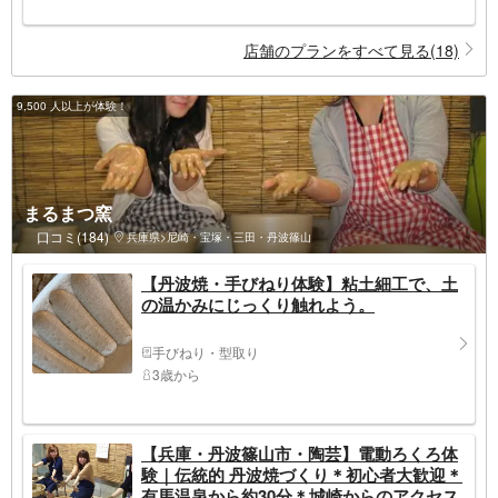
店舗のプランをすべて見る(18)
9,500 人以上が体験！
まるまつ窯
口コミ(184)
兵庫県>尼崎・宝塚・三田・丹波篠山
【丹波焼・手びねり体験】粘土細工で、土
の温かみにじっくり触れよう。
手びねり・型取り
3歳から
【兵庫・丹波篠山市・陶芸】電動ろくろ体
験｜伝統的 丹波焼づくり＊初心者大歓迎＊
有馬温泉から約30分＊城崎からのアクセス