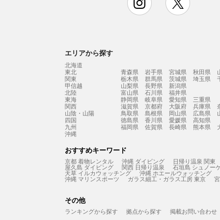
エリアから探す
北海道
東北
青森県
岩手県
宮城県
秋田県
関東
栃木県
群馬県
茨城県
埼玉県
甲信越
山梨県
長野県
新潟県
北陸
富山県
石川県
福井県
東海
静岡県
岐阜県
愛知県
三重県
関西
滋賀県
京都府
大阪府
兵庫県
山陰・山陽
鳥取県
島根県
岡山県
広島県
四国
徳島県
香川県
愛媛県
高知県
九州
福岡県
佐賀県
長崎県
熊本県
沖縄
おすすめキーワード
京都 着物レンタル
沖縄 ダイビング
日帰り温泉 関東
屋久島 ダイビング
関西 日帰り温泉
石垣島 シュノー
天草 イルカウォッチング
沖縄 ホエールウォッチング
沖縄 マリンスポーツ
ガラス細工・ガラス工房 東京
宮
その他
ランキングから探す
拠点から探す
掲載お問い合わせ