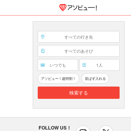
すべての行き先
すべてのあそび
いつでも
1
人
アソビュー！超特割！
並ばず入れる
検索する
FOLLOW US！
instagram
x