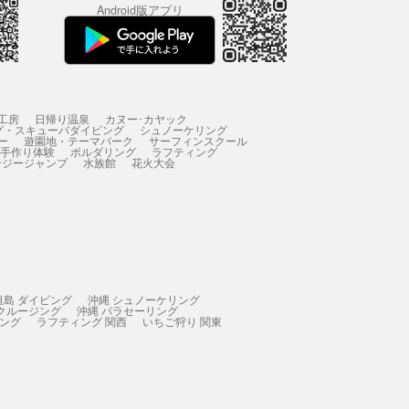
Android版アプリ
工房
日帰り温泉
カヌー･カヤック
グ・スキューバダイビング
シュノーケリング
ー
遊園地・テーマパーク
サーフィンスクール
 手作り体験
ボルダリング
ラフティング
ンジージャンプ
水族館
花火大会
垣島 ダイビング
沖縄 シュノーケリング
 クルージング
沖縄 パラセーリング
ィング
ラフティング 関西
いちご狩り 関東