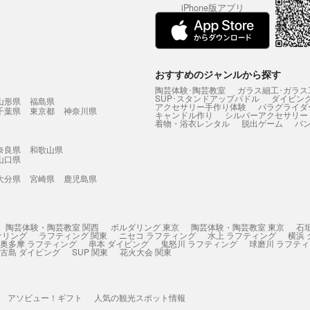
iPhone版アプリ
おすすめのジャンルから探す
陶芸体験･陶芸教室
ガラス細工･ガラス
SUP･スタンドアップパドル
ダイビン
山形県
福島県
アクセサリー手作り体験
パラグライダ
千葉県
東京都
神奈川県
キャンドル作り
シルバーアクセサリー
着物・浴衣レンタル
脱出ゲーム
バ
奈良県
和歌山県
山口県
大分県
宮崎県
鹿児島県
陶芸体験・陶芸教室 関西
ボルダリング 東京
陶芸体験・陶芸教室 東京
石
ケリング
ラフティング 関東
ニセコ ラフティング
水上 ラフティング
横浜
奥多摩 ラフティング
串本 ダイビング
鬼怒川 ラフティング
球磨川 ラフテ
古島 ダイビング
SUP 関東
花火大会 関東
アソビュー！ギフト
人気の観光スポット情報