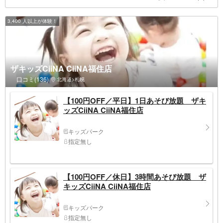
3,400 人以上が体験！
ザキッズCiiNA CiiNA福住店
口コミ(136)
北海道>札幌
【100円OFF／平日】1日あそび放題 ザキ
ッズCiiNA CiiNA福住店
キッズパーク
指定無し
【100円OFF／休日】3時間あそび放題 ザ
キッズCiiNA CiiNA福住店
キッズパーク
指定無し