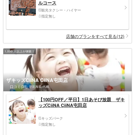
ルコース
観光タクシー・ハイヤー
指定無し
店舗のプランをすべて見る(12)
1,000 人以上が体験！
ザキッズCiiNA CiiNA屯田店
口コミ(38)
北海道>札幌
【100円OFF／平日】1日あそび放題 ザキ
ッズCiiNA CiiNA屯田店
キッズパーク
指定無し