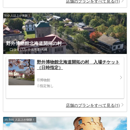
店舗のプランをすべて見る(1)
500 人以上が体験！
野外博物館北海道開拓の村
口コミ(77)
北海道>札幌
野外博物館北海道開拓の村 入場チケット
（日時指定）
博物館
指定無し
店舗のプランをすべて見る(1)
35,500 人以上が体験！