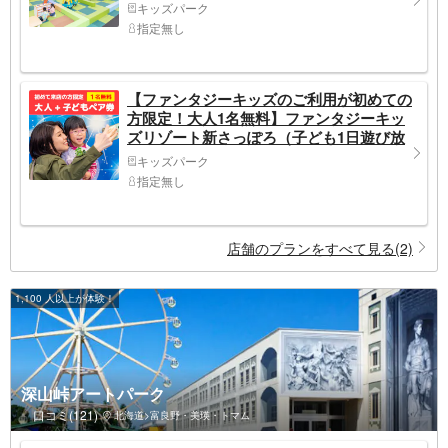
キッズパーク
指定無し
【ファンタジーキッズのご利用が初めての
方限定！大人1名無料】ファンタジーキッ
ズリゾート新さっぽろ（子ども1日遊び放
題）
キッズパーク
指定無し
店舗のプランをすべて見る(2)
1,100 人以上が体験！
深山峠アートパーク
口コミ(121)
北海道>富良野・美瑛・トマム