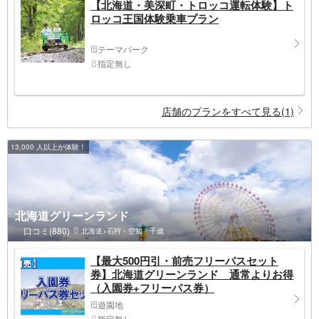
【北海道・美深町・トロッコ運転体験】ト
ロッコ王国体験乗車プラン
テーマパーク
指定無し
店舗のプランをすべて見る(1)
13,000 人以上が体験！
北海道グリーンランド
口コミ(880)
北海道>石狩・空知・千歳
【最大500円引・前売フリーパスセット
券】北海道グリーンランド 通常よりお得
（入園券+フリーパス券）
遊園地
指定無し