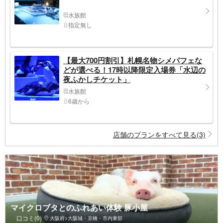
水族館
指定無し
【最大700円割引】札幌名物シメパフェな
どが選べる！17時以降限定入場券「水辺の
夜ふかしチケット」
水族館
6歳から
店舗のプランをすべて見る(3)
マイクロブタとのふれあい体験 豚小屋
口コミ(0)
大阪府>大阪城・京橋・市内東部