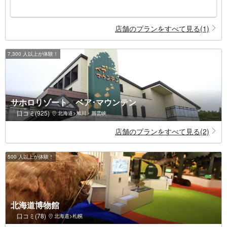
店舗のプランをすべて見る(1)
7,300 人以上が体験！
サホロリゾート ベア･マウンテン
口コミ(925)
北海道>旭川・層雲峡
店舗のプランをすべて見る(2)
500 人以上が体験！
北海道博物館
口コミ(78)
北海道>札幌