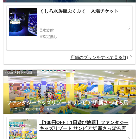
くしろ水族館ぷくぷく 入場チケット
水族館
指定無し
店舗のプランをすべて見る(1)
4,900 人以上が体験！
ファンタジーキッズリゾート サンピアザ 新さっぽろ店
口コミ(189)
北海道>札幌
【100円OFF！1日遊び放題】ファンタジー
キッズリゾート サンピアザ 新さっぽろ店