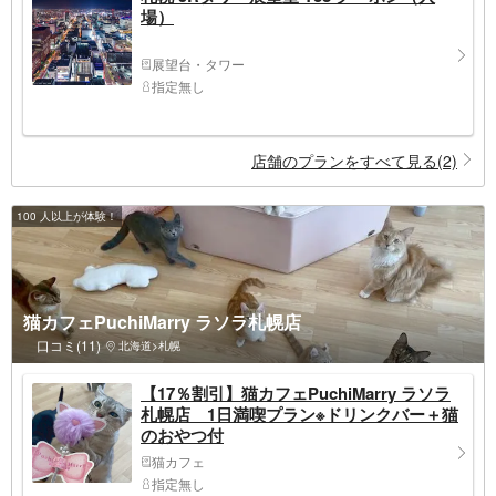
場）
展望台・タワー
指定無し
店舗のプランをすべて見る(2)
100 人以上が体験！
猫カフェPuchiMarry ラソラ札幌店
口コミ(11)
北海道>札幌
【17％割引】猫カフェPuchiMarry ラソラ
札幌店 1日満喫プラン※ドリンクバー＋猫
のおやつ付
猫カフェ
指定無し