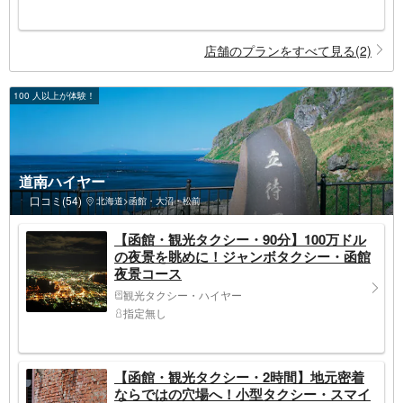
店舗のプランをすべて見る(2)
100 人以上が体験！
道南ハイヤー
口コミ(54)
北海道>函館・大沼・松前
【函館・観光タクシー・90分】100万ドル
の夜景を眺めに！ジャンボタクシー・函館
夜景コース
観光タクシー・ハイヤー
指定無し
【函館・観光タクシー・2時間】地元密着
ならではの穴場へ！小型タクシー・スマイ