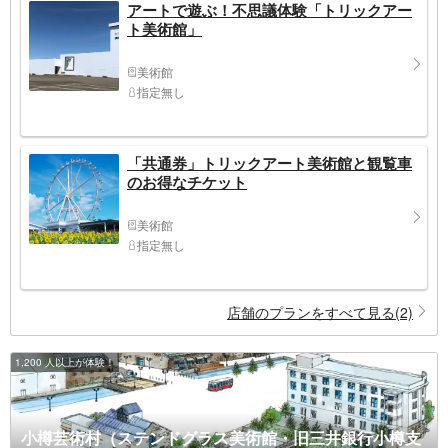
アートで遊ぶ！不思議体験「トリックアー
ト美術館」
美術館
指定無し
「共通券」トリックアート美術館と観覧車
のお得なチケット
美術館
指定無し
店舗のプランをすべて見る(2)
1,200 人以上が体験！
小樽芸術村（ステンドグラス美術館・旧三井銀行小樽支