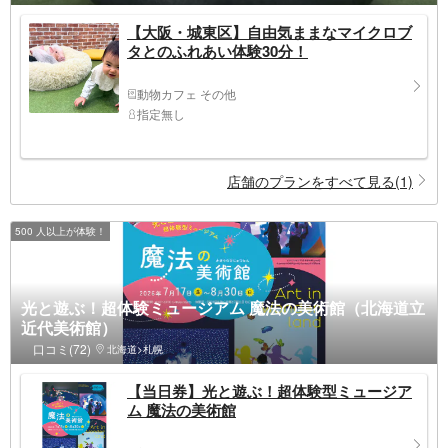
【大阪・城東区】自由気ままなマイクロブ
タとのふれあい体験30分！
動物カフェ その他
指定無し
店舗のプランをすべて見る(1)
500 人以上が体験！
光と遊ぶ！超体験ミュージアム 魔法の美術館（北海道立
近代美術館）
口コミ(72)
北海道>札幌
【当日券】光と遊ぶ！超体験型ミュージア
ム 魔法の美術館