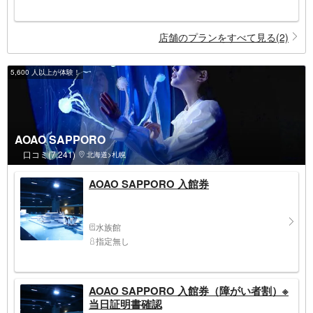
店舗のプランをすべて見る(2)
5,600 人以上が体験！
AOAO SAPPORO
口コミ(7,241)
北海道>札幌
AOAO SAPPORO 入館券
水族館
指定無し
AOAO SAPPORO 入館券（障がい者割）※
当日証明書確認