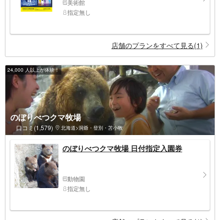
美術館
指定無し
店舗のプランをすべて見る(1)
24,000 人以上が体験！
のぼりべつクマ牧場
口コミ(1,579)
北海道>洞爺・登別・苫小牧
のぼりべつクマ牧場 日付指定入園券
動物園
指定無し