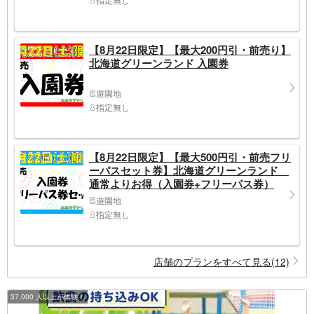
【8月22日限定】【最大200円引・前売り】
北海道グリーンランド 入園券
遊園地
指定無し
【8月22日限定】【最大500円引・前売フリ
ーパスセット券】北海道グリーンランド
通常よりお得（入園券+フリーパス券）
遊園地
指定無し
店舗のプランをすべて見る(12)
37,000 人以上が体験！