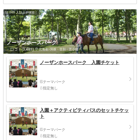
32,000 人以上が体験！
ノーザンホースパーク
口コミ(3,481)
北海道>洞爺・登別・苫小牧
ノーザンホースパーク 入園チケット
テーマパーク
指定無し
入園＋アクティビティパスのセットチケッ
ト
テーマパーク
指定無し