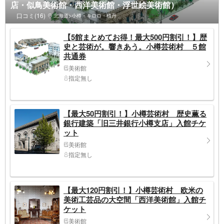
店・似鳥美術館・西洋美術館・浮世絵美術館）
口コミ(16)
北海道>小樽・キロロ・積丹
【5館まとめてお得！最大500円割引！】歴
史と芸術が。響きあう。小樽芸術村 ５館
共通券
美術館
指定無し
【最大50円割引！】小樽芸術村 歴史薫る
銀行建築「旧三井銀行小樽支店」入館チケ
ット
美術館
指定無し
【最大120円割引！】小樽芸術村 欧米の
美術工芸品の大空間「西洋美術館」入館チ
ケット
美術館