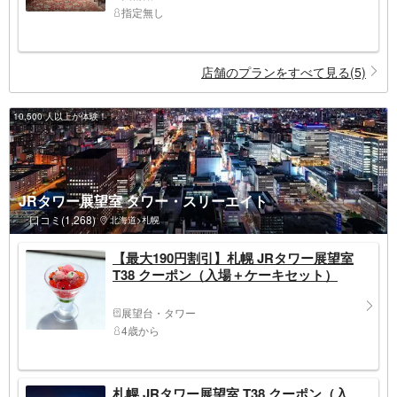
指定無し
店舗のプランをすべて見る(5)
10,500 人以上が体験！
JRタワー展望室 タワー・スリーエイト
口コミ(1,268)
北海道>札幌
【最大190円割引】札幌 JRタワー展望室
T38 クーポン（入場＋ケーキセット）
展望台・タワー
4歳から
札幌 JRタワー展望室 T38 クーポン（入