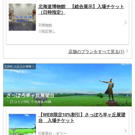
北海道博物館 【総合展示】入場チケット
（日時指定）
博物館
指定無し
店舗のプランをすべて見る(1)
2,800 人以上が体験！
さっぽろ羊ヶ丘展望台
口コミ(156)
北海道>札幌
【WEB限定10%割引】さっぽろ羊ヶ丘展望
台 入場チケット
展望台・タワー