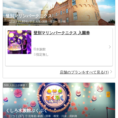
登別マリンパークニクス
口コミ(1,631)
北海道>洞爺・登別・苫小牧
登別マリンパークニクス 入園券
水族館
指定無し
店舗のプランをすべて見る(1)
500 人以上が体験！
くしろ水族館ぷくぷく
口コミ(37)
北海道>釧路・阿寒・根室・川湯・屈斜路