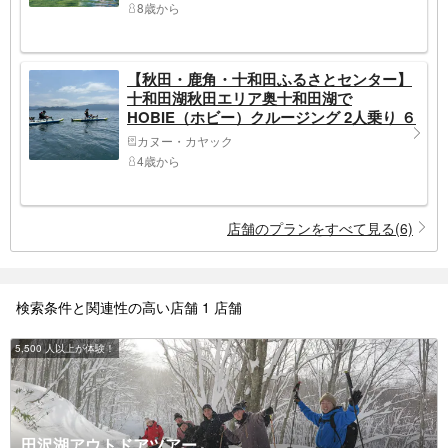
8歳から
【秋田・鹿角・十和田ふるさとセンター】
十和田湖秋田エリア奥十和田湖で
HOBIE（ホビー）クルージング 2人乗り ６
０分
カヌー・カヤック
4歳から
店舗のプランをすべて見る(6)
検索条件と関連性の高い店舗 1 店舗
5,500 人以上が体験！
田沢湖アウトドアツアー