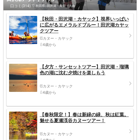
口コミ(314)
秋田県>田沢湖・角館・大曲
【秋田・田沢湖・カヤック】視界いっぱい
に広がるエメラルドブルー！田沢湖カヤッ
クツアー
カヌー・カヤック
4歳から
【夕方・サンセットツアー】田沢湖・瑠璃
色の湖に沈む夕焼けを楽しもう
カヌー・カヤック
4歳から
【春秋限定！】春は新緑の緑、秋は紅葉。
魅せる夏瀬渓谷カヌーツアー！
カヌー・カヤック
4歳から