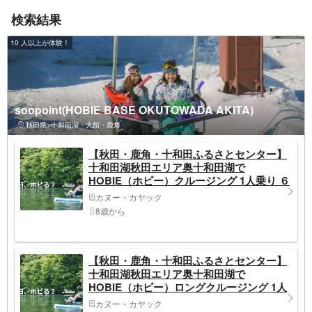
検索結果
10 人以上が体験！
soopoint(HOBIE BASE OKUTOWADA AKITA)
秋田県>十和田湖・大館・鹿角
【秋田・鹿角・十和田ふるさとセンター】
十和田湖秋田エリア奥十和田湖で
HOBIE（ホビー）クルージング 1人乗り ６
０分
カヌー・カヤック
8歳から
【秋田・鹿角・十和田ふるさとセンター】
十和田湖秋田エリア奥十和田湖で
HOBIE（ホビー）ロングクルージング 1人
乗り
カヌー・カヤック