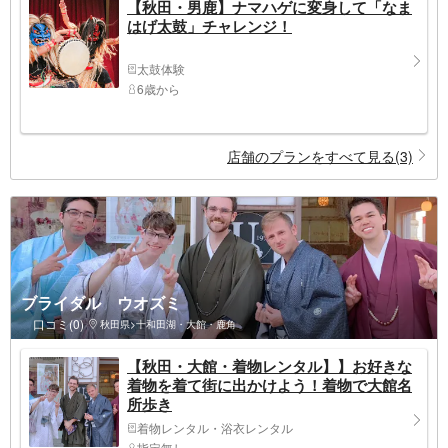
【秋田・男鹿】ナマハゲに変身して「なま
はげ太鼓」チャレンジ！
太鼓体験
6歳から
店舗のプランをすべて見る(3)
ブライダル ウオズミ
口コミ(0)
秋田県>十和田湖・大館・鹿角
【秋田・大館・着物レンタル】】お好きな
着物を着て街に出かけよう！着物で大館名
所歩き
着物レンタル・浴衣レンタル
指定無し