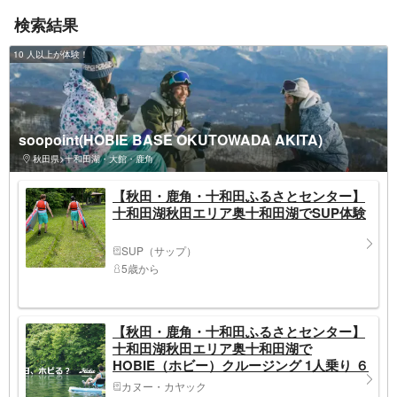
検索結果
10 人以上が体験！
soopoint(HOBIE BASE OKUTOWADA AKITA)
秋田県>十和田湖・大館・鹿角
【秋田・鹿角・十和田ふるさとセンター】
十和田湖秋田エリア奥十和田湖でSUP体験
SUP（サップ）
5歳から
【秋田・鹿角・十和田ふるさとセンター】
十和田湖秋田エリア奥十和田湖で
HOBIE（ホビー）クルージング 1人乗り ６
０分
カヌー・カヤック