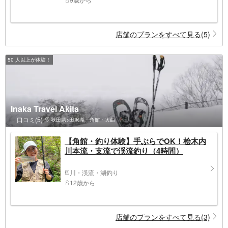
店舗のプランをすべて見る(5)
50 人以上が体験！
Inaka Travel Akita
口コミ(5)
秋田県>田沢湖・角館・大曲
【角館・釣り体験】手ぶらでOK！桧木内
川本流・支流で渓流釣り（4時間）
川・渓流・湖釣り
12歳から
店舗のプランをすべて見る(3)