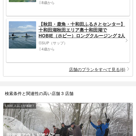
8歳から
【秋田・鹿角・十和田ふるさとセンター】
十和田湖秋田エリア奥十和田湖で
HOBIE（ホビー）ロングクルージング 2人
乗り
SUP（サップ）
4歳から
店舗のプランをすべて見る(6)
検索条件と関連性の高い店舗 3 店舗
5,500 人以上が体験！
田沢湖アウトドアツアー