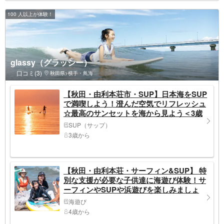
100 人以上が体験！
glassy（グラッシー）
口コミ(3)
秋田県>横手・鳥海
【秋田・由利本荘市・SUP】日本海をSUP
で満喫しよう！澄んだ空気でリフレッシュ
☆最高のサンセットを海から見よう＜3歳
から参加OK＞
SUP（サップ）
3歳から
【秋田・由利本荘・サーフィン&SUP】 特
別な支援が必要な子供達に海遊び体験！サ
ーフィンやSUPや浜遊びを楽しみましょ
う！
海遊び
4歳から