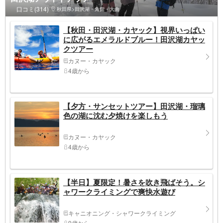
口コミ(314)
秋田県>田沢湖・角館・大曲
【秋田・田沢湖・カヤック】視界いっぱい
に広がるエメラルドブルー！田沢湖カヤッ
クツアー
カヌー・カヤック
4歳から
【夕方・サンセットツアー】田沢湖・瑠璃
色の湖に沈む夕焼けを楽しもう
カヌー・カヤック
4歳から
【半日】夏限定！暑さを吹き飛ばそう。シ
ャワークライミングで爽快水遊び
キャニオニング・シャワークライミング
9歳から