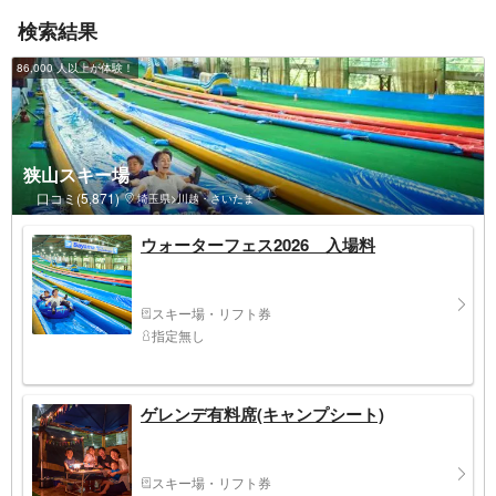
検索結果
86,000 人以上が体験！
狭山スキー場
口コミ(5,871)
埼玉県>川越・さいたま
ウォーターフェス2026 入場料
スキー場・リフト券
指定無し
ゲレンデ有料席(キャンプシート)
スキー場・リフト券