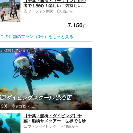
【千葉・勝浦・サーフィン】初心
者でも安心！楽しい！気持ちい
い！サーフィン体験ならMALIBU
サーフィン体験
6歳から
で！！
7,150
円~
この店舗のプラン（3件）をもっと見る
以上が体験しています！
高原ダイビングスクール 渋谷店
20)
東京都
渋谷区・原宿・恵比寿・代官山
【千葉・船橋・ダイビング】千
葉・船橋サメツアー！世界でも珍
しい！大量のサメと泳ごう！写真
ファンダイビング
18歳から
プレゼント！学割あり・ランチ付