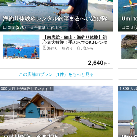
海釣り体験＠レンタル釣竿まるへい遊び隊
Umi 
口コミ(270)
口コミ(2
千葉県
館山市
【南房総・館山・海釣り体験】初
心者大歓迎！手ぶらでOK♪レンタ
ル釣り竿で、のんびり海釣り体
海釣り・船釣り
5歳から
験！（90分コース）
2,640
円~
この店舗のプラン（1件）をもっと見る
300 人以上が体験しています！
1,800