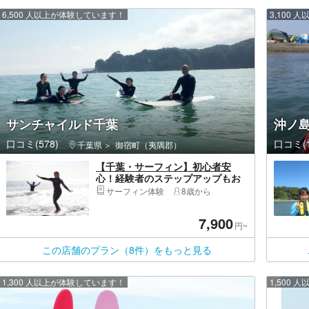
6,500 人以上が体験しています！
3,100
サンチャイルド千葉
沖ノ
口コミ(578)
口コミ(1
千葉県
御宿町（夷隅郡）
【千葉・サーフィン】初心者安
心！経験者のステップアップもお
手伝い！カップル、お子様、熟
サーフィン体験
8歳から
年、おひとり様におすすめ！／御
宿駅近徒歩10分
7,900
円~
この店舗のプラン（8件）をもっと見る
1,300 人以上が体験しています！
1,500