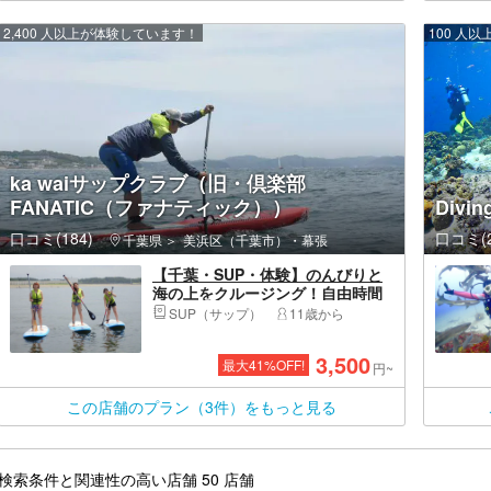
2,400 人以上が体験しています！
100 人
ka waiサップクラブ（旧・倶楽部
FANATIC（ファナティック））
Divi
口コミ(184)
口コミ(2
千葉県
美浜区（千葉市）・幕張
【千葉・SUP・体験】のんびりと
海の上をクルージング！自由時間
あります。
SUP（サップ）
11歳から
3,500
最大
41
%OFF!
円~
この店舗のプラン（3件）をもっと見る
検索条件と関連性の高い店舗 50 店舗