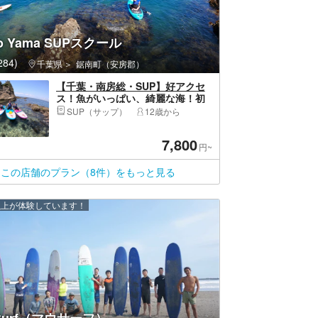
to Yama SUPスクール
84)
千葉県
鋸南町（安房郡）
【千葉・南房総・SUP】好アクセ
ス！魚がいっぱい、綺麗な海！初
心者SUP体験！
SUP（サップ）
12歳から
7,800
円~
この店舗のプラン（8件）をもっと見る
 人以上が体験しています！