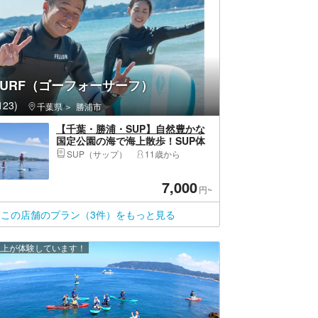
SURF（ゴーフォーサーフ）
23)
千葉県
勝浦市
【千葉・勝浦・SUP】自然豊かな
国定公園の海で海上散歩！SUP体
験ツアー
SUP（サップ）
11歳から
7,000
円~
この店舗のプラン（3件）をもっと見る
 人以上が体験しています！