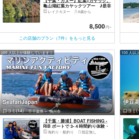
【千葉・カヌー】紅葉×カヤック。
亀山湖紅葉カヤックツアー ♪是非
1度は見て頂きたい景色です。
レイクカヌー
4歳から
8,500
円~
この店舗のプラン（7件）をもっと見る
100 人以上が体験しています！
100 人
SeafariJapan
伊豆
口コミ(14)
口コミ(1
千葉県
鴨川市
【千葉・勝浦】BOAT FISHING -
RIB ボートで 3-４時間釣り体験・
ルアーフィシング・サビキ釣り
海釣り・船釣り
指定無し
《カップル･女性同士･集団ファミ