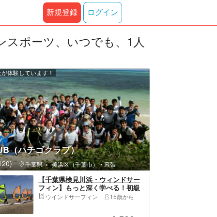
新規登録
ログイン
ンスポーツ、いつでも、1人
以上が体験しています！
LUB（ハチゴクラブ）
20)
千葉県
美浜区（千葉市）・幕張
【千葉県検見川浜・ウィンドサー
フィン】もっと深く学べる！初級
コース！
ウインドサーフィン
15歳から