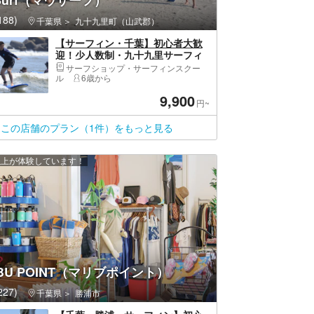
 Surf（マウサーフ）
88)
千葉県
九十九里町（山武郡）
【サーフィン・千葉】初心者大歓
迎！少人数制・九十九里サーフィ
ンスクール
サーフショップ・サーフィンスクー
ル
6歳から
9,900
円~
この店舗のプラン（1件）をもっと見る
 人以上が体験しています！
IBU POINT（マリブポイント）
27)
千葉県
勝浦市