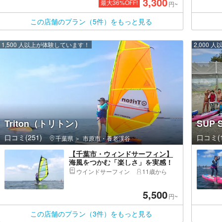
3,300
最大
36
%OFF!
円~
この店舗のプラン（5件）をもっと見る
1,500 人以上が体験しています！
2,000
Triton（トリトン）
SUP 
口コミ(251)
口コミ(1
千葉県
市原市・養老渓谷
【千葉市・ウィンドサーフィン】
海風をつかむ「楽しさ」を実感！
体験コース
ウインドサーフィン
11歳から
5,500
円~
この店舗のプラン（3件）をもっと見る