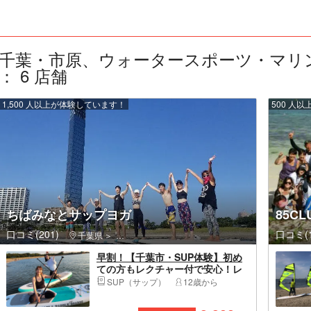
千葉・市原、ウォータースポーツ・マリ
： 6 店舗
1,500 人以上が体験しています！
500 人
ちばみなとサップヨガ
85C
口コミ(201)
口コミ(1
千葉県
中央区（千葉市）・蘇我・千葉公園
早割！【千葉市・SUP体験】初め
ての方もレクチャー付で安心！レ
ンタルプラン（2時間）安全な湾内
SUP（サップ）
12歳から
で開催 若者グループ、カップル
にオススメ！