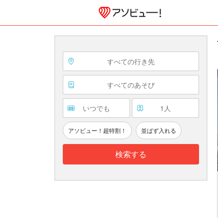
すべての行き先
すべてのあそび
いつでも
1
人
アソビュー！超特割！
並ばず入れる
検索する