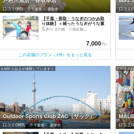
戸村川魚店 香取本店
Mau
口コミ(80)
口コミ(1
千葉県
香取市
【千葉・香取・うなぎのつかみ取
り体験】＜捕ったうなぎがうな重
で食べられる＞安全に川遊び体
釣り その他
指定無し
験！うな重・うなぎコーラ付き！
小学生未満無料
7,000
円~
この店舗のプラン（1件）をもっと見る
4,400 人以上が体験しています！
3,900
Outdoor Sports Club ZAC（ザック）
MAL
口コミ(369)
口コミ(2
千葉県
君津市