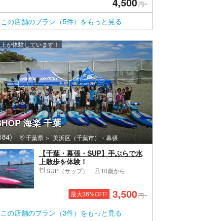
4,500
円~
この店舗のプラン（5件）をもっと見る
 人以上が体験しています！
SHOP 海楽 千葉
84)
千葉県
美浜区（千葉市）・幕張
【千葉・幕張・SUP】手ぶらで水
上散歩を体験！
SUP（サップ）
10歳から
3,500
最大
36
%OFF!
円~
この店舗のプラン（3件）をもっと見る