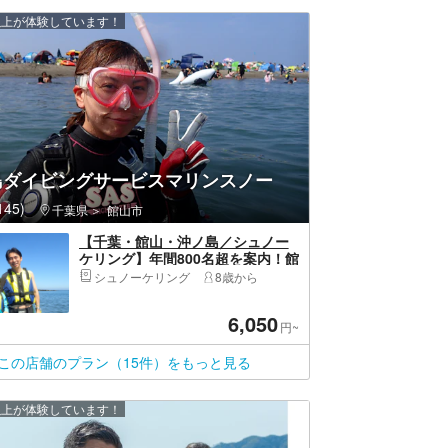
 人以上が体験しています！
島ダイビングサービスマリンスノー
45)
千葉県
館山市
【千葉・館山・沖ノ島／シュノー
ケリング】年間800名超を案内！館
山出身のダイビングインストラク
シュノーケリング
8歳から
ターが初心者を安心サポート｜無
人島で魚と出会う！8歳～・親子・
6,050
女子旅に人気・写真＆動画無料
円~
（2〜3時間）
この店舗のプラン（15件）をもっと見る
 人以上が体験しています！