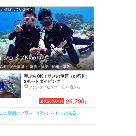
以上が体験しています！
ng ショップKiaora
3)
千葉県
舞浜・浦安・船橋・幕張
手ぶらOK！サメの伊戸（or行川）
2ボートダイビング
ファンダイビング
12歳から
26,700
最大
20
%OFF!
円~
この店舗のプラン（10件）をもっと見る