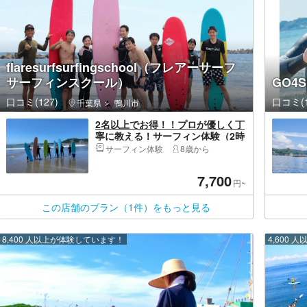
flaresurfsurfingschool（フレアーサーフ
サーフィンスクール）
GO4
口コミ(127)
口コミ(1
千葉県
鴨川市
2名以上でお得！！プロが優しく丁
寧に教える！サーフィン体験（2時
間）【千葉・鴨川・サーフィン体
サーフィン体験
8歳から
験】
7,700
円~
この店舗のプラン（1件）をもっと見る
8,400 人以上が体験しています！
4,600