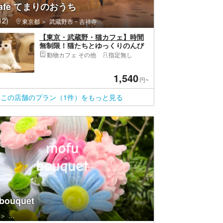
Cafe てまりのおうち
2)
東京都
武蔵野市・吉祥寺
【東京・武蔵野・猫カフェ】時間
無制限！猫たちとゆっくりのんび
り過ごせる猫カフェ体験プラン
動物カフェ その他
指定無し
1,540
円~
この店舗のプラン（1件）をもっと見る
bouquet
新宿区・新宿・高田馬場・新大久保