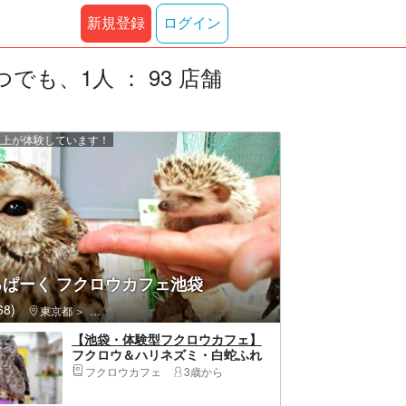
新規登録
ログイン
も、1人 ： 93 店舗
 人以上が体験しています！
るぱーく フクロウカフェ池袋
8)
東京都
豊島区・池袋・巣鴨・大塚・目白
【池袋・体験型フクロウカフェ】
フクロウ＆ハリネズミ・白蛇ふれ
あい体験＜フクロウのえさ付き＞
フクロウカフェ
3歳から