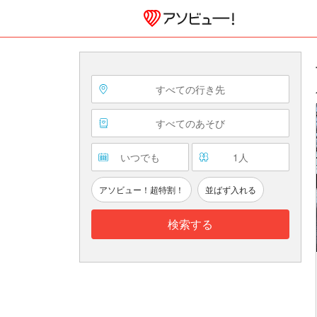
すべての行き先
すべてのあそび
いつでも
1
人
アソビュー！超特割！
並ばず入れる
検索する