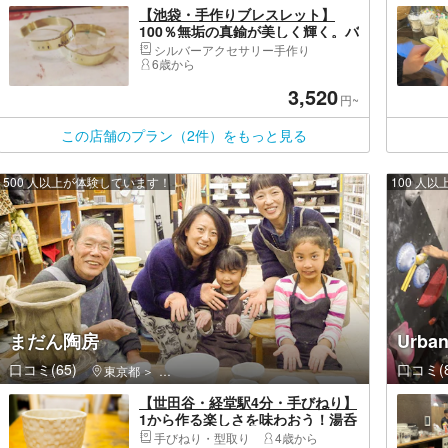
【池袋・手作りブレスレット】
100％無垢の真鍮が美しく輝く。バ
ングル1点
シルバーアクセサリー手作り
6歳から
3,520
円~
この店舗のプラン（2件）をもっと見る
500 人以上が体験しています！
100 人
まだん陶房
Urba
口コミ(65)
口コミ(8
東京都
世田谷区・二子玉川・下北沢・三軒茶屋・駒沢公園・
【世田谷・経堂駅4分・手びねり】
1から作る楽しさを味わおう！湯呑
みや茶碗、オプションで大皿も！
手びねり・型取り
4歳から