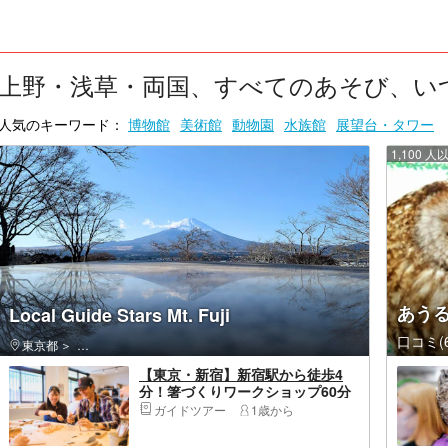
上野・浅草・両国、すべてのあそび、いつで
人気のキーワード：
博物館
美術館
動物園
水族館
展望台・タワー
1,100
あう
Local Guide Stars Mt. Fuji
口コミ(6
東京都
新宿区・新宿・高田馬場・新大久保
【東京・新宿】新宿駅から徒歩4
分！箸づくりワークショップ60分
間＜ファミリー・カップル・お一
ガイドツアー
1歳から
人様におすすめ＞