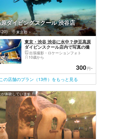
高原ダイビングスクール 渋谷店
20)
東京都
渋谷区・原宿・恵比寿・代官山
東京・渋谷 渋谷に水中？伊豆高原
ダイビンスクール店内で写真の撮
影会！
出張撮影・ロケーションフォト
10歳から
300
円~
この店舗のプラン（13件）をもっと見る
以上が体験しています！