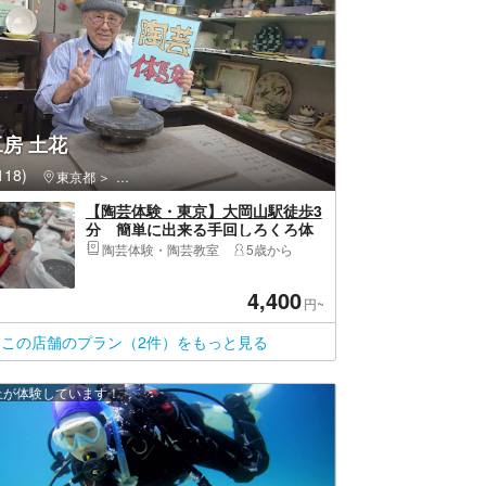
房 土花
18)
東京都
大田区・羽田空港・平和島・蒲田
【陶芸体験・東京】大岡山駅徒歩3
分 簡単に出来る手回しろくろ体
験 動画撮影サービスで思い出バ
陶芸体験・陶芸教室
5歳から
ッチリ！１枠１組限定 プライべー
ト体験
4,400
円~
この店舗のプラン（2件）をもっと見る
以上が体験しています！