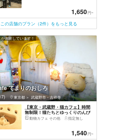
1,650
円~
この店舗のプラン（2件）をもっと見る
以上が体験しています！
Cafe てまりのおしろ
7)
東京都
武蔵野市・吉祥寺
【東京・武蔵野・猫カフェ】時間
無制限！猫たちとゆっくりのんび
り過ごせる猫カフェ体験プラン
動物カフェ その他
指定無し
1,540
円~