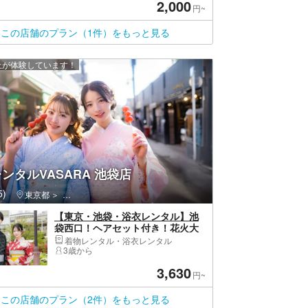
2,000
円~
この店舗のプラン（1件）をもっと見る
以上が体験しています！
ンタルVASARA 池袋店
)
東京都
豊島区・池袋・巣鴨・大塚・目白
【東京・池袋・浴衣レンタル】池
袋西口！ヘアセット付き！花火大
会や夏祭りにも！ 浴衣一式レンタ
着物レンタル・浴衣レンタル
ル＆着付けプラン！
3歳から
3,630
円~
この店舗のプラン（2件）をもっと見る