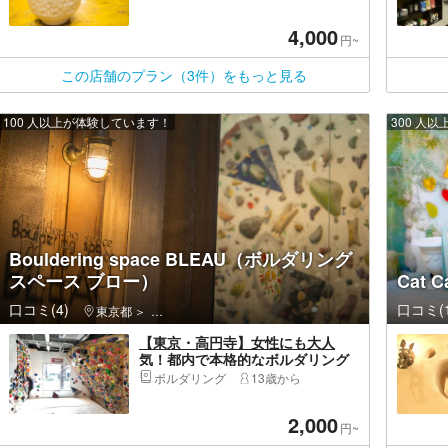
手びねり陶芸体験（2時間）
4,000
円~
この店舗のプラン（3件）をもっと見る
100 人以上が体験しています！
300 人
Bouldering space BLEAU（ボルダリング
スペース ブロー）
Cat 
口コミ(4)
口コミ(1
東京都
杉並区・高円寺・阿佐ヶ谷・荻窪
【東京・高円寺】女性にも大人
気！都内で本格的なボルダリング
にチャレンジ！
ボルダリング
13歳から
2,000
円~