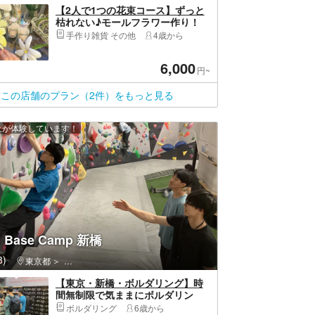
【2人で1つの花束コース】ずっと
枯れない♪モールフラワー作り！
手作り雑貨 その他
4歳から
6,000
円~
この店舗のプラン（2件）をもっと見る
以上が体験しています！
n Base Camp 新橋
)
田園調布
東京都
港区・新橋・六本木・麻布・虎ノ門・お台場・汐留
【東京・新橋・ボルダリング】時
間無制限で気ままにボルダリン
グ！終日利用プラン
ボルダリング
6歳から