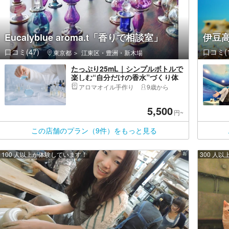
Eucalyblue aroma.t「香りで相談室」
伊豆
口コミ(47)
口コミ(1
東京都
江東区・豊洲・新木場
たっぷり25mL｜シンプルボトルで
楽しむ“自分だけの香水”づくり体
験｜初心者・リピーター歓迎
アロマオイル手作り
9歳から
5,500
円~
この店舗のプラン（9件）をもっと見る
100 人以上が体験しています！
300 人