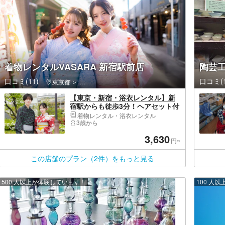
着物レンタルVASARA 新宿駅前店
陶芸工
口コミ(11)
口コミ(1
東京都
新宿区・新宿・高田馬場・新大久保
【東京・新宿・浴衣レンタル】新
宿駅からも徒歩3分！ヘアセット付
き！花火大会や夏祭りにも！浴衣
着物レンタル・浴衣レンタル
一式レンタル＆着付けプラン！
3歳から
3,630
円~
この店舗のプラン（2件）をもっと見る
500 人以上が体験しています！
100 人