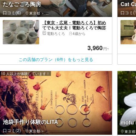
たなごころ陶房
Cat 
口コミ(6)
口コミ(1
東京都
港区・新橋・六本木・麻布・虎ノ門・お台場・汐留
【東京・広尾・電動ろくろ】初め
てでも大丈夫！電動ろくろで陶芸
体験 陶器1‐3個
電動ろくろ
4歳から
3,960
円~
この店舗のプラン（6件）をもっと見る
10 人以上が体験しています！
池袋手作り体験のLITA
mofu 
口コミ(2)
東京都
豊島区・池袋・巣鴨・大塚・目白
東京都