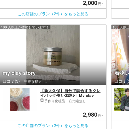
2,000
円~
この店舗のプラン（2件）をもっと見る
100 人以上が体験しています！
100 人
my clay story
着物レ
口コミ(3)
口コミ(5
東京都
新宿区・新宿・高田馬場・新大久保
【新大久保】自分で調合するクレ
イパック作り体験♪｜My clay
story
手作り化粧品
指定無し
2,980
円~
この店舗のプラン（2件）をもっと見る