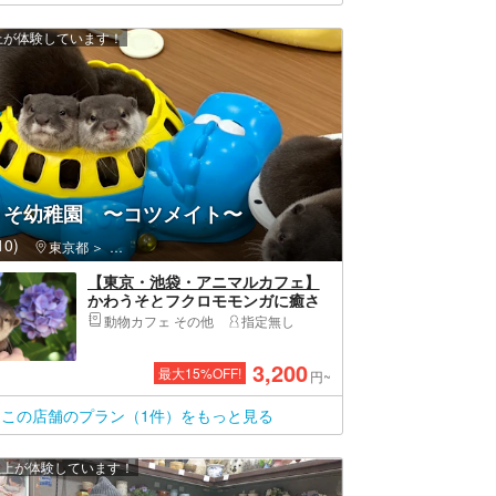
以上が体験しています！
うそ幼稚園 〜コツメイト〜
0)
東京都
豊島区・池袋・巣鴨・大塚・目白
【東京・池袋・アニマルカフェ】
かわうそとフクロモモンガに癒さ
れる特別な思い出作り♪
動物カフェ その他
指定無し
3,200
最大
15
%OFF!
円~
この店舗のプラン（1件）をもっと見る
 人以上が体験しています！