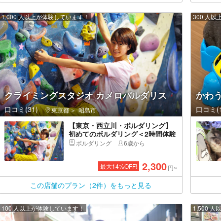
1,000 人以上が体験しています！
300 人
クライミングスタジオ カメロパルダリス
かわ
口コミ(31)
口コミ(1
東京都
昭島市
【東京・西立川・ボルダリング】
初めてのボルダリング＜2時間体験
コース＞スタッフが近くで見守っ
ボルダリング
6歳から
てくれるから安心◎楽しい◎体ス
ッキリ！
2,300
最大
14
%OFF!
円~
この店舗のプラン（2件）をもっと見る
100 人以上が体験しています！
1,500