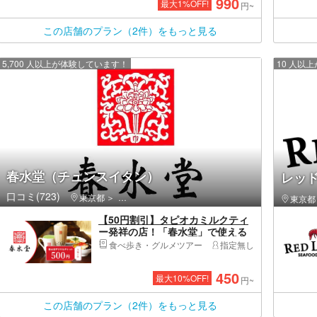
990
最大
1
%OFF!
円~
この店舗のプラン（2件）をもっと見る
5,700 人以上が体験しています！
10 人以
春水堂（チュンスイタン）
レッ
口コミ(723)
東京都
渋谷区・原宿・恵比寿・代官山
東京都
【50円割引】タピオカミルクティ
ー発祥の店！「春水堂」で使える
デジタルチケット500円分
食べ歩き・グルメツアー
指定無し
450
最大
10
%OFF!
円~
この店舗のプラン（2件）をもっと見る