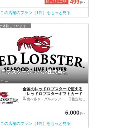
499
最大
23
%OFF!
円~
この店舗のプラン（1件）をもっと見る
上が体験しています！
ドロブスタージャパン株式会社
渋谷区・原宿・恵比寿・代官山
全国のレッドロブスターで使える
「レッドロブスターギフトカード
5,000円」
食べ歩き・グルメツアー
指定無し
5,000
円~
この店舗のプラン（1件）をもっと見る