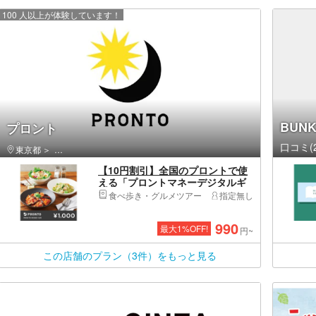
100 人以上が体験しています！
BUNK
プロント
口コミ(2
東京都
港区・新橋・六本木・麻布・虎ノ門・お台場・汐留
【10円割引】全国のプロントで使
える「プロントマネーデジタルギ
フト1,000円」
食べ歩き・グルメツアー
指定無し
990
最大
1
%OFF!
円~
この店舗のプラン（3件）をもっと見る