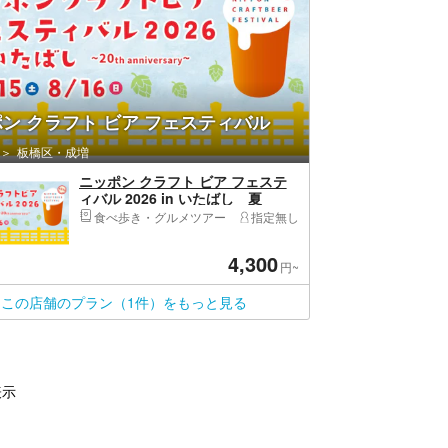
ン クラフト ビア フェスティバル
板橋区・成増
ニッポン クラフト ビア フェステ
ィバル 2026 in いたばし 夏
食べ歩き・グルメツアー
指定無し
4,300
円~
この店舗のプラン（1件）をもっと見る
表示