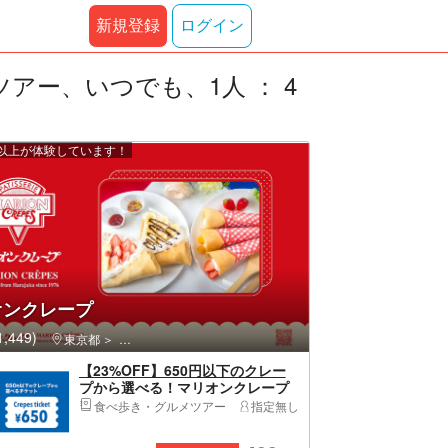
新規登録
ログイン
アー、いつでも、1人 ： 4
0 人以上が体験しています！
オンクレープ
,449)
東京都
渋谷区・原宿・恵比寿・代官山
【23%OFF】650円以下のクレー
プから選べる！マリオンクレープ
引換券※店舗制限あり
食べ歩き・グルメツアー
指定無し