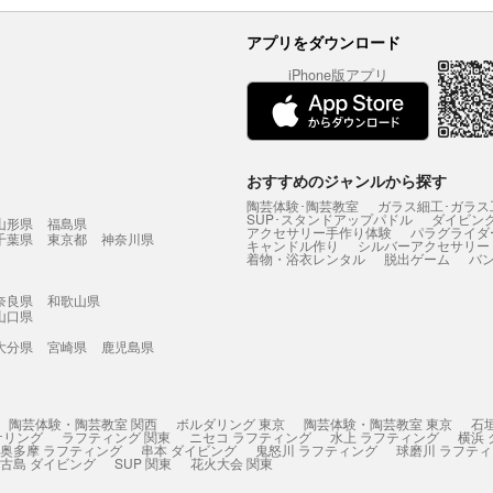
アプリをダウンロード
iPhone版アプリ
おすすめのジャンルから探す
陶芸体験･陶芸教室
ガラス細工･ガラス
SUP･スタンドアップパドル
ダイビン
山形県
福島県
アクセサリー手作り体験
パラグライダ
千葉県
東京都
神奈川県
キャンドル作り
シルバーアクセサリー
着物・浴衣レンタル
脱出ゲーム
バ
奈良県
和歌山県
山口県
大分県
宮崎県
鹿児島県
陶芸体験・陶芸教室 関西
ボルダリング 東京
陶芸体験・陶芸教室 東京
石
ケリング
ラフティング 関東
ニセコ ラフティング
水上 ラフティング
横浜
奥多摩 ラフティング
串本 ダイビング
鬼怒川 ラフティング
球磨川 ラフテ
古島 ダイビング
SUP 関東
花火大会 関東