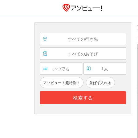
すべての行き先
すべてのあそび
いつでも
1
人
アソビュー！超特割！
並ばず入れる
検索する