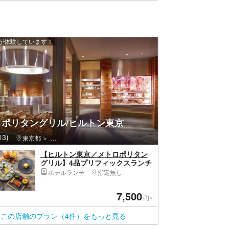
上が体験しています！
ロポリタングリル/ヒルトン東京
3)
東京都
新宿区・新宿・高田馬場・新大久保
【ヒルトン東京／メトロポリタン
グリル】4品プリフィックスランチ
コース
ホテルランチ
指定無し
7,500
円~
この店舗のプラン（4件）をもっと見る