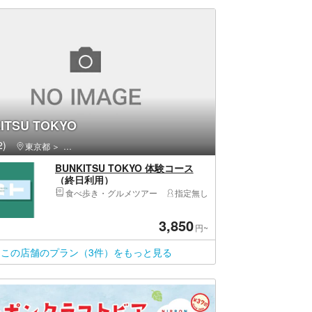
ITSU TOKYO
)
東京都
港区・新橋・六本木・麻布・虎ノ門・お台場・汐留
BUNKITSU TOKYO 体験コース
（終日利用）
食べ歩き・グルメツアー
指定無し
3,850
円~
この店舗のプラン（3件）をもっと見る