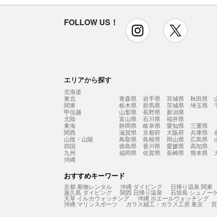
FOLLOW US！
instagram
x
エリアから探す
北海道
東北
青森県
岩手県
宮城県
秋田県
関東
栃木県
群馬県
茨城県
埼玉県
甲信越
山梨県
長野県
新潟県
北陸
富山県
石川県
福井県
東海
静岡県
岐阜県
愛知県
三重県
関西
滋賀県
京都府
大阪府
兵庫県
山陰・山陽
鳥取県
島根県
岡山県
広島県
四国
徳島県
香川県
愛媛県
高知県
九州
福岡県
佐賀県
長崎県
熊本県
沖縄
おすすめキーワード
京都 着物レンタル
沖縄 ダイビング
日帰り温泉 関東
屋久島 ダイビング
関西 日帰り温泉
石垣島 シュノー
天草 イルカウォッチング
沖縄 ホエールウォッチング
沖縄 マリンスポーツ
ガラス細工・ガラス工房 東京
宮