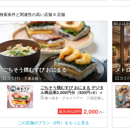
検索条件と関連性の高い店舗 6 店舗
50 人以
ごちそう焼むすび おにまる
メト
口コミ(1)
口コミ(1
東京都
新宿区・新宿・高田馬場・新大久保
ごちそう焼むすび おにまる デジタ
ル商品券2,000円分（500円×4）＋
プレゼント券
食べ歩き・グルメツアー
指定無し
2,000
最大
16
%OFF!
円~
この店舗のプラン（2件）をもっと見る