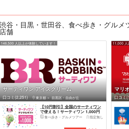
渋谷・目黒・世田谷、食べ歩き・グルメツ
店舗
146,500 人以上が体験しています！
11,00
サーティワン アイスクリーム
マリ
口コミ(2,251)
口コミ(1
東京都
目黒区・自由が丘
【10円割引】全国のサーティワン
で使える！サーティワン 1,000円
デジタルギフト
食べ歩き・グルメツアー
指定無し