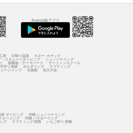
Android版アプリ
工房
日帰り温泉
カヌー･カヤック
グ・スキューバダイビング
シュノーケリング
ー
遊園地・テーマパーク
サーフィンスクール
 手作り体験
ボルダリング
ラフティング
ンジージャンプ
水族館
花火大会
垣島 ダイビング
沖縄 シュノーケリング
 クルージング
沖縄 パラセーリング
ィング
ラフティング 関西
いちご狩り 関東