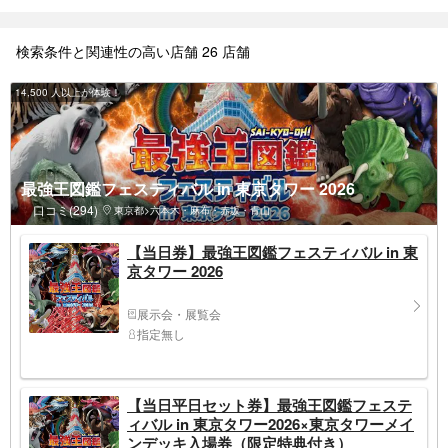
検索条件と関連性の高い店舗 26 店舗
14,500 人以上が体験！
最強王図鑑フェスティバル in 東京タワー 2026
口コミ(294)
東京都>六本木・麻布・赤坂・青山
【当日券】最強王図鑑フェスティバル in 東
京タワー 2026
展示会・展覧会
指定無し
【当日平日セット券】最強王図鑑フェステ
ィバル in 東京タワー2026×東京タワーメイ
ンデッキ入場券（限定特典付き）