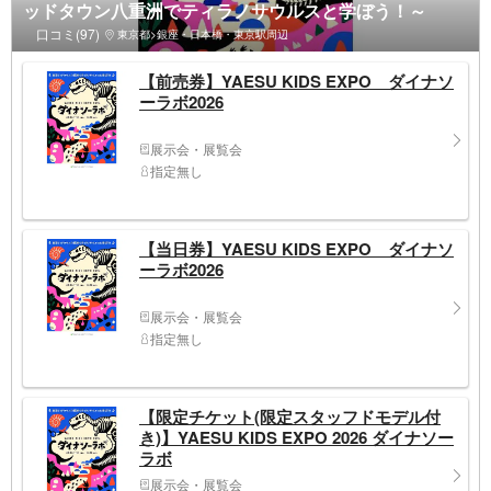
ッドタウン八重洲でティラノサウルスと学ぼう！～
口コミ(97)
東京都>銀座・日本橋・東京駅周辺
【前売券】YAESU KIDS EXPO ダイナソ
ーラボ2026
展示会・展覧会
指定無し
【当日券】YAESU KIDS EXPO ダイナソ
ーラボ2026
展示会・展覧会
指定無し
【限定チケット(限定スタッフドモデル付
き)】YAESU KIDS EXPO 2026 ダイナソー
ラボ
展示会・展覧会