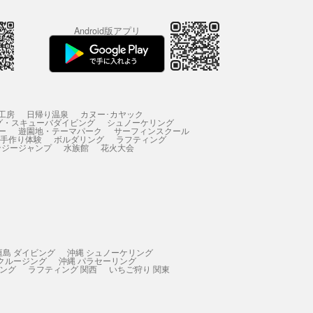
Android版アプリ
工房
日帰り温泉
カヌー･カヤック
グ・スキューバダイビング
シュノーケリング
ー
遊園地・テーマパーク
サーフィンスクール
 手作り体験
ボルダリング
ラフティング
ンジージャンプ
水族館
花火大会
垣島 ダイビング
沖縄 シュノーケリング
 クルージング
沖縄 パラセーリング
ィング
ラフティング 関西
いちご狩り 関東