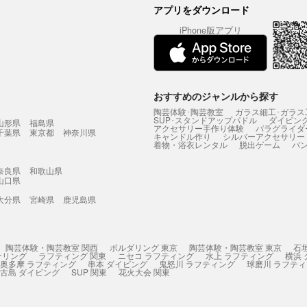
アプリをダウンロード
iPhone版アプリ
おすすめのジャンルから探す
陶芸体験･陶芸教室
ガラス細工･ガラス
SUP･スタンドアップパドル
ダイビン
山形県
福島県
アクセサリー手作り体験
パラグライダ
千葉県
東京都
神奈川県
キャンドル作り
シルバーアクセサリー
着物・浴衣レンタル
脱出ゲーム
バ
奈良県
和歌山県
山口県
大分県
宮崎県
鹿児島県
陶芸体験・陶芸教室 関西
ボルダリング 東京
陶芸体験・陶芸教室 東京
石
ケリング
ラフティング 関東
ニセコ ラフティング
水上 ラフティング
横浜
奥多摩 ラフティング
串本 ダイビング
鬼怒川 ラフティング
球磨川 ラフテ
古島 ダイビング
SUP 関東
花火大会 関東