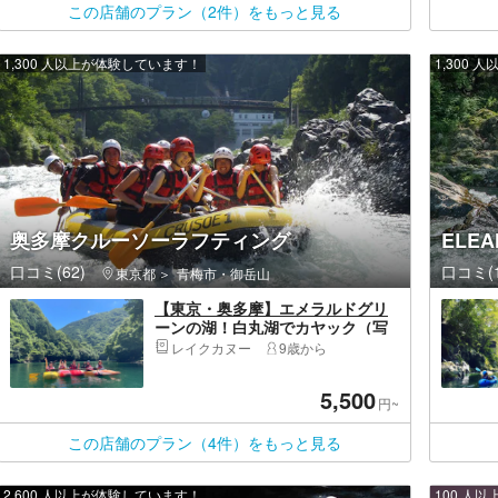
この店舗のプラン（2件）をもっと見る
1,300 人以上が体験しています！
1,300
奥多摩クルーソーラフティング
ELEA
口コミ(62)
口コミ(1
東京都
青梅市・御岳山
【東京・奥多摩】エメラルドグリ
ーンの湖！白丸湖でカヤック（写
真撮影付）BBQオプションあり！
レイクカヌー
9歳から
5,500
円~
この店舗のプラン（4件）をもっと見る
2,600 人以上が体験しています！
100 人