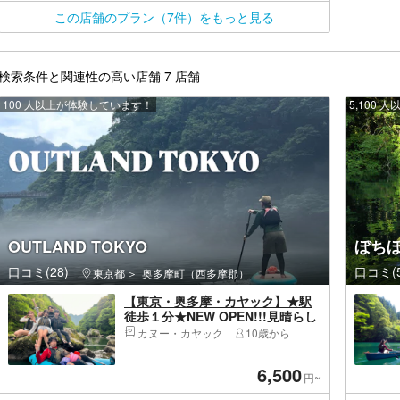
この店舗のプラン（7件）をもっと見る
検索条件と関連性の高い店舗 7 店舗
100 人以上が体験しています！
5,100
OUTLAND TOKYO
ぼち
口コミ(28)
口コミ(5
東京都
奥多摩町（西多摩郡）
【東京・奥多摩・カヤック】★駅
徒歩１分★NEW OPEN!!!見晴らし
が良い駅前ベースです！！〜友達
カヌー・カヤック
10歳から
同士・ファミリー・女子旅・同僚
仲間やカップルにおすすめ♪～ 自
6,500
然豊かな白丸カヤック体験！！
円~