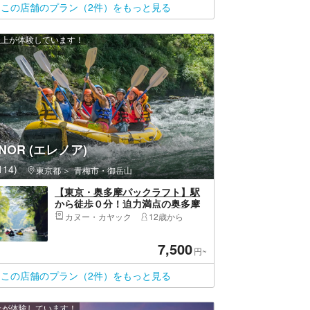
この店舗のプラン（2件）をもっと見る
 人以上が体験しています！
NOR (エレノア)
14)
東京都
青梅市・御岳山
【東京・奥多摩パックラフト】駅
から徒歩０分！迫力満点の奥多摩
パックラフト！
カヌー・カヤック
12歳から
7,500
円~
この店舗のプラン（2件）をもっと見る
以上が体験しています！