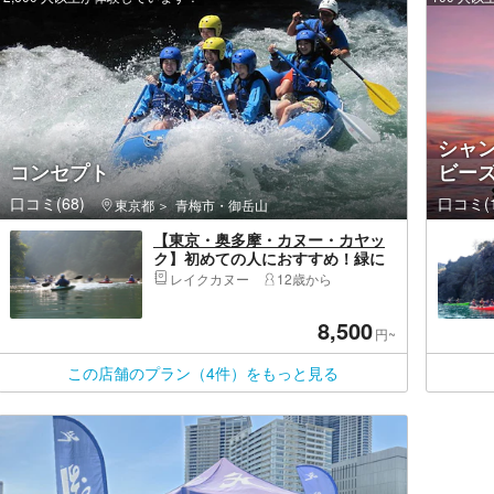
シャン
コンセプト
ビー
口コミ(68)
口コミ(1
東京都
青梅市・御岳山
【東京・奥多摩・カヌー・カヤッ
ク】初めての人におすすめ！緑に
囲まれながらゆったり楽しもう！
レイクカヌー
12歳から
白丸湖1日プラン（ランチ付き）
8,500
円~
この店舗のプラン（4件）をもっと見る