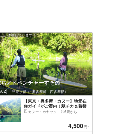
 人以上が体験しています！
ぼちアドベンチャーすその
02)
東京都
奥多摩町（西多摩郡）
【東京・奥多摩・カヌー】地元在
住ガイドがご案内！駅チカ＆着替
不要で気軽に参加できる、集合場
カヌー・カヤック
6歳から
所から車の移動無し、カナディア
ンカヌー体験＜ガイド資格あり /
4,500
写真プレゼント / 白丸駅から徒歩7
円~
分＞