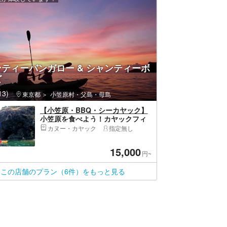
ティーバンガロー & シャンティーボ
ズ
3)
東京都
小笠原村・父島・母島
【小笠原・BBQ・シーカヤック】
小笠原を食べよう！カヤックフィ
ッシング＆BBQプラン
カヌー・カヤック
指定無し
15,000
円~
この店舗のプラン（6件）をもっと見る