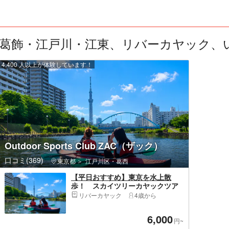
葛飾・江戸川・江東、リバーカヤック、いつ
4,400 人以上が体験しています！
Outdoor Sports Club ZAC（ザック）
口コミ(369)
東京都
江戸川区・葛西
【平日おすすめ】東京を水上散
歩！ スカイツリーカヤックツア
ー ♪非日常体験でリフレッシュ
リバーカヤック
4歳から
6,000
円~