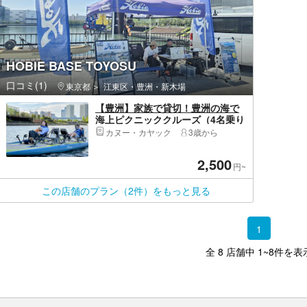
HOBIE BASE TOYOSU
口コミ(1)
東京都
江東区・豊洲・新木場
【豊洲】家族で貸切！豊洲の海で
海上ピクニッククルーズ（4名乗り
－30分）～初心者、ワンちゃん大
カヌー・カヤック
3歳から
歓迎！～濡れないから安心！
2,500
円~
この店舗のプラン（2件）をもっと見る
1
全 8 店舗中 1~8件を表