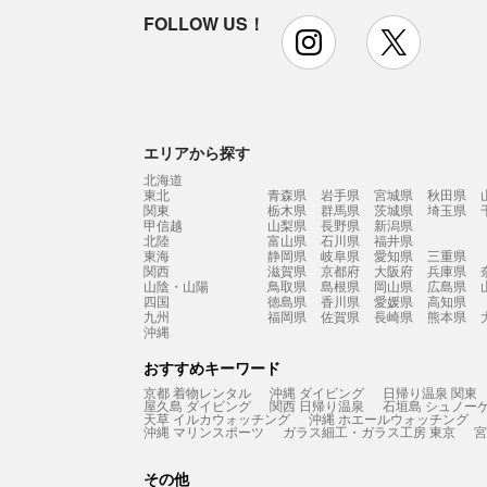
FOLLOW US！
instagram
x
エリアから探す
北海道
東北
青森県
岩手県
宮城県
秋田県
関東
栃木県
群馬県
茨城県
埼玉県
甲信越
山梨県
長野県
新潟県
北陸
富山県
石川県
福井県
東海
静岡県
岐阜県
愛知県
三重県
関西
滋賀県
京都府
大阪府
兵庫県
山陰・山陽
鳥取県
島根県
岡山県
広島県
四国
徳島県
香川県
愛媛県
高知県
九州
福岡県
佐賀県
長崎県
熊本県
沖縄
おすすめキーワード
京都 着物レンタル
沖縄 ダイビング
日帰り温泉 関東
屋久島 ダイビング
関西 日帰り温泉
石垣島 シュノー
天草 イルカウォッチング
沖縄 ホエールウォッチング
沖縄 マリンスポーツ
ガラス細工・ガラス工房 東京
宮
その他