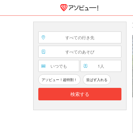
すべての行き先
すべてのあそび
いつでも
1
人
アソビュー！超特割！
並ばず入れる
検索する