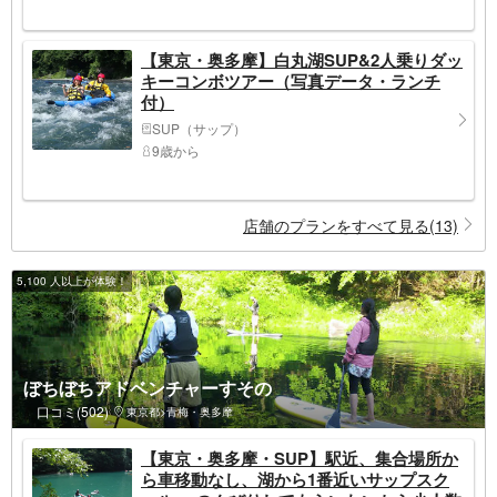
【東京・奥多摩】白丸湖SUP&2人乗りダッ
キーコンボツアー（写真データ・ランチ
付）
SUP（サップ）
9歳から
店舗のプランをすべて見る(13)
5,100 人以上が体験！
ぼちぼちアドベンチャーすその
口コミ(502)
東京都>青梅・奥多摩
【東京・奥多摩・SUP】駅近、集合場所か
ら車移動なし、湖から1番近いサップスク