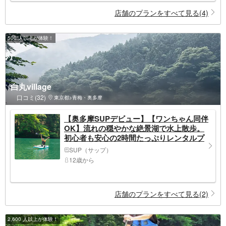
店舗のプランをすべて見る(4)
500 人以上が体験！
白丸village
口コミ(32)
東京都>青梅・奥多摩
【奥多摩SUPデビュー】【ワンちゃん同伴
OK】流れの穏やかな絶景湖で水上散歩。
初心者も安心の2時間たっぷりレンタルプ
ラン
SUP（サップ）
12歳から
店舗のプランをすべて見る(2)
2,600 人以上が体験！