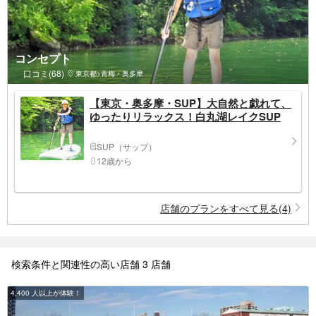
コンセプト
口コミ(68)
東京都>青梅・奥多摩
【東京・奥多摩・SUP】大自然と戯れて、
ゆったりリラックス！白丸湖レイクSUP
SUP（サップ）
12歳から
店舗のプランをすべて見る(4)
検索条件と関連性の高い店舗 3 店舗
4,400 人以上が体験！