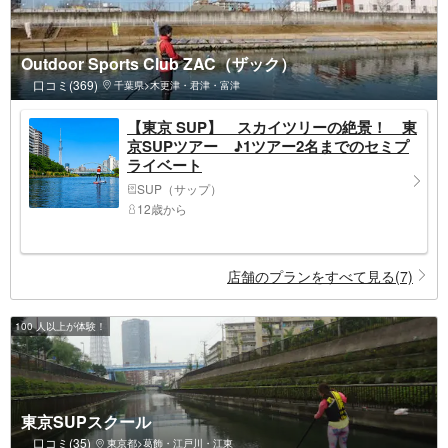
Outdoor Sports Club ZAC（ザック）
口コミ(369)
千葉県>木更津・君津・富津
【東京 SUP】 スカイツリーの絶景！ 東
京SUPツアー ♪1ツアー2名までのセミプ
ライベート
SUP（サップ）
12歳から
店舗のプランをすべて見る(7)
100 人以上が体験！
東京SUPスクール
口コミ(35)
東京都>葛飾・江戸川・江東