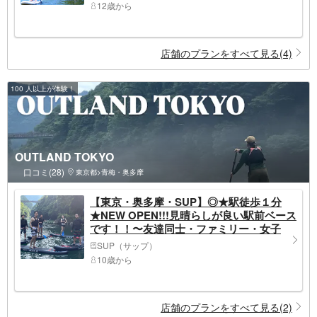
12歳から
店舗のプランをすべて見る(4)
100 人以上が体験！
OUTLAND TOKYO
口コミ(28)
東京都>青梅・奥多摩
【東京・奥多摩・SUP】◎★駅徒歩１分
★NEW OPEN!!!見晴らしが良い駅前ベース
です！！〜友達同士・ファミリー・女子
旅・同僚仲間やカップルにおすすめ♪～
SUP（サップ）
自然豊かな白丸SUP体験！！
10歳から
店舗のプランをすべて見る(2)