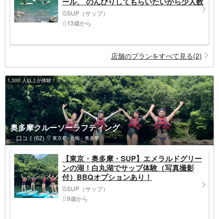
ール、 のんびりしてもらいたいから少人数
制 写真付き
SUP（サップ）
13歳から
店舗のプランをすべて見る(2)
1,300 人以上が体験！
奥多摩クルーソーラフティング
口コミ(62)
東京都>青梅・奥多摩
【東京・奥多摩・SUP】エメラルドグリー
ンの湖！白丸湖でサップ体験（写真撮影
付）BBQオプションあり！
SUP（サップ）
9歳から