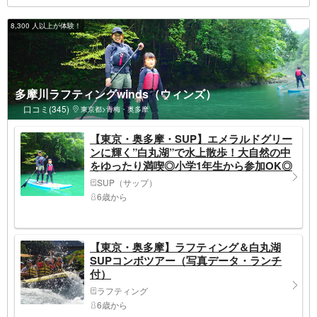
8,300 人以上が体験！
多摩川ラフティングwinds（ウィンズ）
口コミ(345)
東京都>青梅・奥多摩
【東京・奥多摩・SUP】エメラルドグリー
ンに輝く”白丸湖”で水上散歩！大自然の中
をゆったり満喫◎小学1年生から参加OK◎
＜写真無料プレゼント＞
SUP（サップ）
6歳から
【東京・奥多摩】ラフティング＆白丸湖
SUPコンボツアー（写真データ・ランチ
付）
ラフティング
6歳から