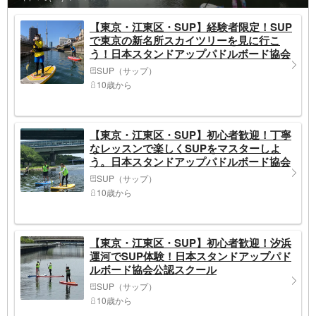
【東京・江東区・SUP】経験者限定！SUP
で東京の新名所スカイツリーを見に行こ
う！日本スタンドアップパドルボード協会
公認
SUP（サップ）
10歳から
【東京・江東区・SUP】初心者歓迎！丁寧
なレッスンで楽しくSUPをマスターしよ
う。日本スタンドアップパドルボード協会
公認スクール
SUP（サップ）
10歳から
【東京・江東区・SUP】初心者歓迎！汐浜
運河でSUP体験！日本スタンドアップパド
ルボード協会公認スクール
SUP（サップ）
10歳から