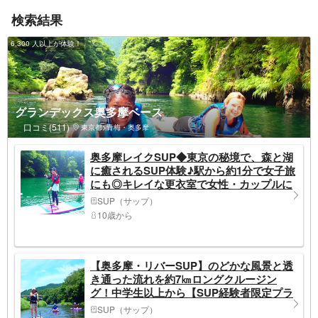
検索結果
6,300 人以上が体験！
グランデックス奥多摩ベース
口コミ(511)
東京都>青梅・奥多摩
奥多摩レイクSUP◆東京の秘境で、森と湖
に癒されるSUP体験♪駅から約1分で女子旅
にも◎キレイな更衣室で女性・カップルに
も大好評♪ 小学5年生からOK!ファミリーで
SUP（サップ）
も楽しめます！
10歳から
【奥多摩・リバーSUP】のどかな風景と透
き通った流れを約7㎞ロングクルージン
グ！中学生以上から【SUP経験者限定プラ
ン】
SUP（サップ）