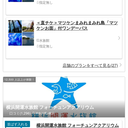
指定無し
＜直チケ＞マツケンまみれまみれ島「マツ
ケンお面」付ワンデーパス
水族館
指定無し
店舗のプランをすべて見る(27)
12,500 人以上が体験！
横浜開運水族館 フォーチュンアクアリウム
口コミ(1,296)
神奈川県>横浜
並ばず入れる
横浜開運水族館 フォーチュンアクアリウム