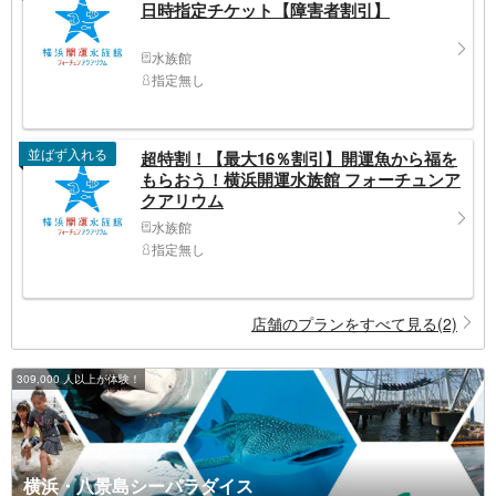
日時指定チケット【障害者割引】
水族館
指定無し
並ばず入れる
超特割！【最大16％割引】開運魚から福を
もらおう！横浜開運水族館 フォーチュンア
クアリウム
水族館
指定無し
店舗のプランをすべて見る(2)
309,000 人以上が体験！
横浜・八景島シーパラダイス