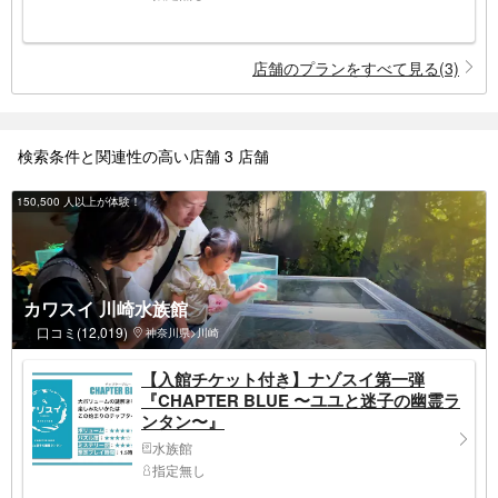
店舗のプランをすべて見る(3)
検索条件と関連性の高い店舗 3 店舗
150,500 人以上が体験！
カワスイ 川崎⽔族館
口コミ(12,019)
神奈川県>川崎
【入館チケット付き】ナゾスイ第一弾
『CHAPTER BLUE 〜ユユと迷子の幽霊ラ
ンタン〜』
水族館
指定無し