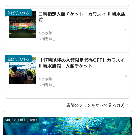
並ばず入れる
日時指定入館チケット カワスイ 川崎水族
館
水族館
指定無し
並ばず入れる
【17時以降の入館限定15％OFF】カワスイ
川崎⽔族館 入館チケット
水族館
指定無し
店舗のプランをすべて見る(18)
348,500 人以上が体験！