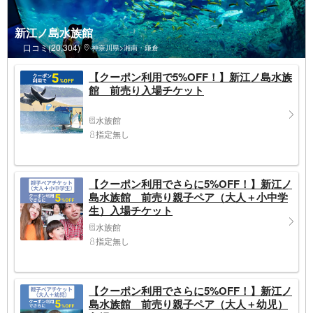
新江ノ島水族館
口コミ(20,304)
神奈川県>湘南・鎌倉
【クーポン利用で5%OFF！】新江ノ島水族
館 前売り入場チケット
水族館
指定無し
【クーポン利用でさらに5%OFF！】新江ノ
島水族館 前売り親子ペア（大人＋小中学
生）入場チケット
水族館
指定無し
【クーポン利用でさらに5%OFF！】新江ノ
島水族館 前売り親子ペア（大人＋幼児）