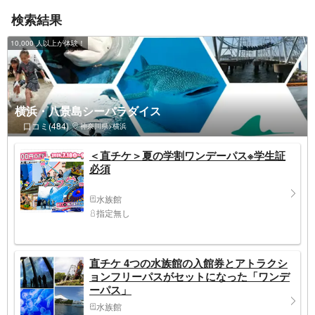
検索結果
10,000 人以上が体験！
横浜・八景島シーパラダイス
口コミ(484)
神奈川県>横浜
＜直チケ＞夏の学割ワンデーパス※学生証
必須
水族館
指定無し
直チケ 4つの水族館の入館券とアトラクシ
ョンフリーパスがセットになった「ワンデ
ーパス」
水族館