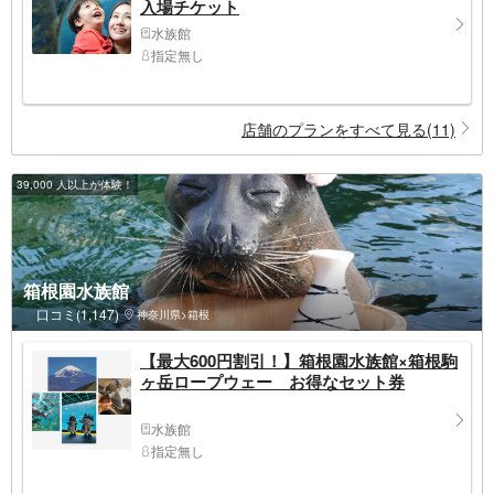
入場チケット
水族館
指定無し
店舗のプランをすべて見る(11)
39,000 人以上が体験！
箱根園水族館
口コミ(1,147)
神奈川県>箱根
【最大600円割引！】箱根園水族館×箱根駒
ヶ岳ロープウェー お得なセット券
水族館
指定無し