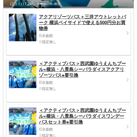
口コミ(17,245)
神奈川県>横浜
アクアリゾーツパス＋三井アウトレットパ
ーク 横浜ベイサイドで使える500円分お買
物券
水族館
指定無し
＜アクティブパス＞西武園ゆうえんちプー
ル×横浜・八景島シーパラダイスアクアリ
ゾーツパス※要引換
水族館
指定無し
＜アクティブパス＞西武園ゆうえんちプー
ル×横浜・八景島シーパラダイスワンデー
パスセット券※要引換
水族館
指定無し