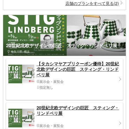
店舗のプランをすべて見る(2)
20世紀北欧デザインの巨匠 スティグ・リンドベリ展
神奈川県>横浜
【タカシマヤアプリクーポン優待】20世紀
北欧デザインの巨匠 スティング・リンド
ベリ展
展示会・展覧会
指定無し
20世紀北欧デザインの巨匠 スティング・
リンドベリ展
展示会・展覧会