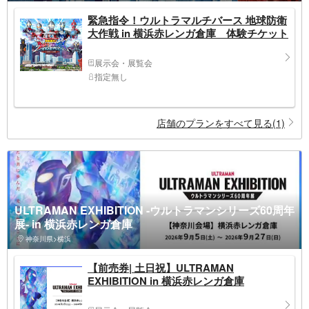
緊急指令！ウルトラマルチバース 地球防衛
大作戦 in 横浜赤レンガ倉庫 体験チケット
展示会・展覧会
指定無し
店舗のプランをすべて見る(1)
ULTRAMAN EXHIBITION -ウルトラマンシリーズ60周年
展- in 横浜赤レンガ倉庫
神奈川県>横浜
【前売券| 土日祝】ULTRAMAN
EXHIBITION in 横浜赤レンガ倉庫