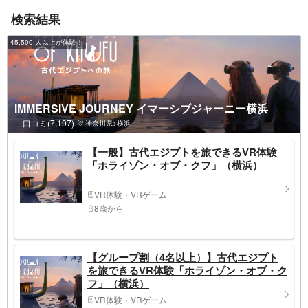
検索結果
45,500 人以上が体験！
IMMERSIVE JOURNEY イマーシブジャーニー横浜
口コミ(7,197)
神奈川県>横浜
【一般】古代エジプトを旅できるVR体験
「ホライゾン・オブ・クフ」（横浜）
VR体験・VRゲーム
8歳から
【グループ割（4名以上）】古代エジプト
を旅できるVR体験「ホライゾン・オブ・ク
フ」（横浜）
VR体験・VRゲーム