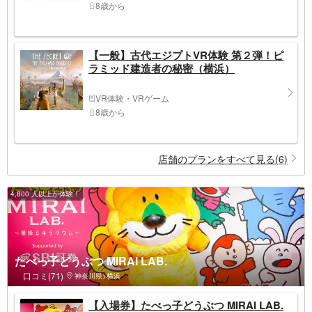
8歳から
【一般】古代エジプトVR体験 第２弾！ピ
ラミッド建造者の秘密（横浜）
VR体験・VRゲーム
8歳から
店舗のプランをすべて見る(6)
4,800 人以上が体験！
たべっ子どうぶつ MIRAI LAB.
口コミ(71)
神奈川県>横浜
【入場券】たべっ子どうぶつ MIRAI LAB.