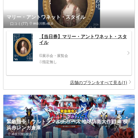
マリー・アントワネット・スタイル
口コミ(77)
神奈川県>横浜
【当日券】マリー・アントワネット・スタ
イル
展示会・展覧会
指定無し
店舗のプランをすべて見る(1)
緊急指令！ウルトラマルチバース 地球防衛大作戦 in 横
浜赤レンガ倉庫
神奈川県>横浜