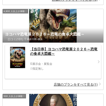
4,900 人以上が体験！
ヨコハマ恐竜展２０２６～恐竜の食卓大図鑑～
口コミ(131)
神奈川県>横浜
【当日券】ヨコハマ恐竜展２０２６～恐竜
の食卓大図鑑～
展示会・展覧会
指定無し
店舗のプランをすべて見る(1)
500 人以上が体験！