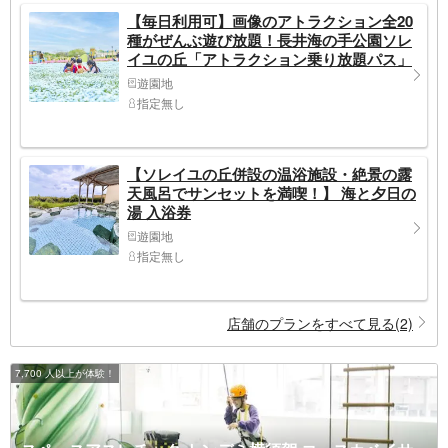
【毎日利用可】画像のアトラクション全20
種がぜんぶ遊び放題！長井海の手公園ソレ
イユの丘「アトラクション乗り放題パス」
遊園地
指定無し
【ソレイユの丘併設の温浴施設・絶景の露
天風呂でサンセットを満喫！】 海と夕日の
湯 入浴券
遊園地
指定無し
店舗のプランをすべて見る(2)
7,700 人以上が体験！