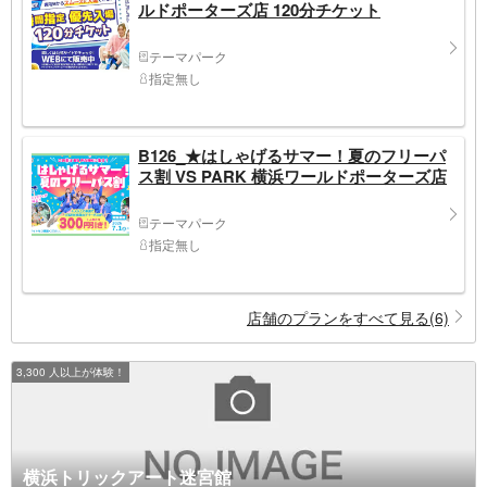
ルドポーターズ店 120分チケット
テーマパーク
指定無し
B126_★はしゃげるサマー！夏のフリーパ
ス割 VS PARK 横浜ワールドポーターズ店
テーマパーク
指定無し
店舗のプランをすべて見る(6)
3,300 人以上が体験！
横浜トリックアート迷宮館