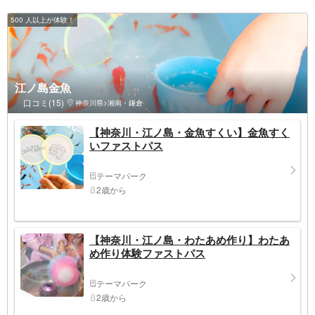
500 人以上が体験！
江ノ島金魚
口コミ(15)
神奈川県>湘南・鎌倉
【神奈川・江ノ島・金魚すくい】金魚すく
いファストパス
テーマパーク
2歳から
【神奈川・江ノ島・わたあめ作り】わたあ
め作り体験ファストパス
テーマパーク
2歳から