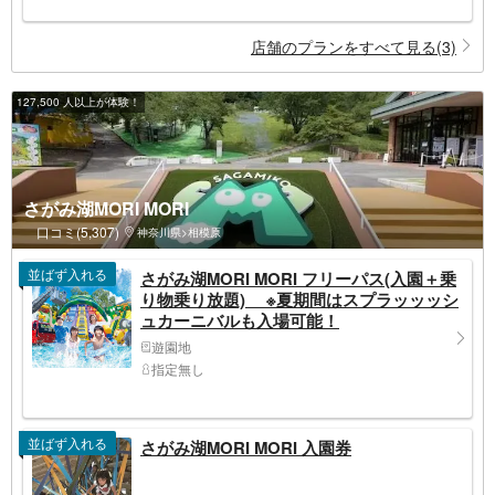
店舗のプランをすべて見る(3)
127,500 人以上が体験！
さがみ湖MORI MORI
口コミ(5,307)
神奈川県>相模原
並ばず入れる
さがみ湖MORI MORI フリーパス(入園＋乗
り物乗り放題) ※夏期間はスプラッッッシ
ュカーニバルも入場可能！
遊園地
指定無し
並ばず入れる
さがみ湖MORI MORI 入園券