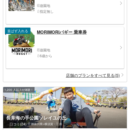
遊園地
指定無し
並ばず入れる
MORIMORIバギー 乗車券
遊園地
6歳から
店舗のプランをすべて見る(5)
1,200 人以上が体験！
長井海の手公園ソレイユの丘
口コミ(24)
神奈川県>横須賀・三浦