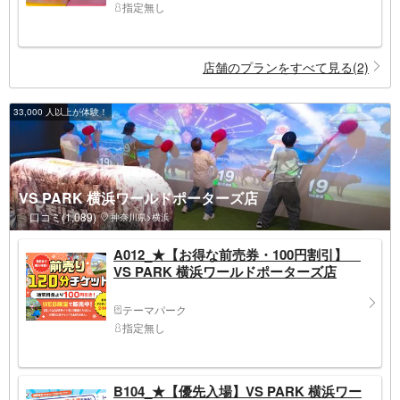
指定無し
店舗のプランをすべて見る(2)
33,000 人以上が体験！
VS PARK 横浜ワールドポーターズ店
口コミ(1,089)
神奈川県>横浜
A012_★【お得な前売券・100円割引】
VS PARK 横浜ワールドポーターズ店
テーマパーク
指定無し
B104_★【優先入場】VS PARK 横浜ワー