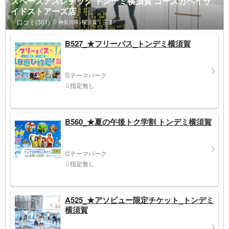
スペースアスレチック トンデミ横須賀 コースカベイサ
イドストアーズ店
口コミ(301)
神奈川県>横須賀・三浦
B527_★フリーパス_トンデミ横須賀
テーマパーク
指定無し
B560_★夏の午後トク学割 トンデミ横須賀
テーマパーク
指定無し
A525_★アソビュー限定チケット_トンデミ
横須賀