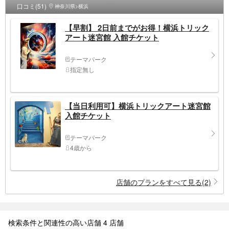
口コミ(51)
神奈川県>横浜
【早割】 2日前までがお得！横浜トリック
アート迷宮館 入館チケット
テーマパーク
指定無し
【当日利用可】横浜トリックアート迷宮館
入館チケット
テーマパーク
4歳から
店舗のプランをすべて見る(2)
検索条件と関連性の高い店舗 4 店舗