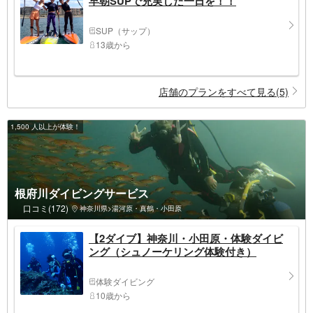
早朝SUPで充実した一日を！！
SUP（サップ）
13歳から
店舗のプランをすべて見る(5)
1,500 人以上が体験！
根府川ダイビングサービス
口コミ(172)
神奈川県>湯河原・真鶴・小田原
【2ダイブ】神奈川・小田原・体験ダイビ
ング（シュノーケリング体験付き）
体験ダイビング
10歳から