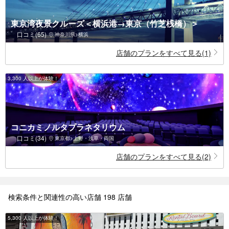
東京湾夜景クルーズ＜横浜港→東京（竹芝桟橋）＞
口コミ(65)
神奈川県>横浜
店舗のプランをすべて見る(1)
3,300 人以上が体験！
コニカミノルタプラネタリウム
口コミ(34)
東京都>上野・浅草・両国
店舗のプランをすべて見る(2)
検索条件と関連性の高い店舗 198 店舗
5,300 人以上が体験！