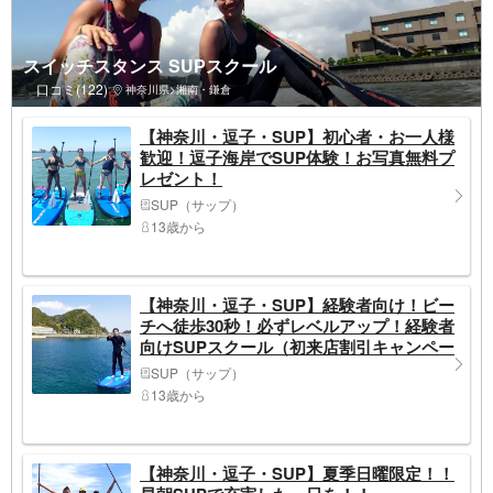
スイッチスタンス SUPスクール
口コミ(122)
神奈川県>湘南・鎌倉
【神奈川・逗子・SUP】初心者・お一人様
歓迎！逗子海岸でSUP体験！お写真無料プ
レゼント！
SUP（サップ）
13歳から
【神奈川・逗子・SUP】経験者向け！ビー
チへ徒歩30秒！必ずレベルアップ！経験者
向けSUPスクール（初来店割引キャンペー
ン）
SUP（サップ）
13歳から
【神奈川・逗子・SUP】夏季日曜限定！！