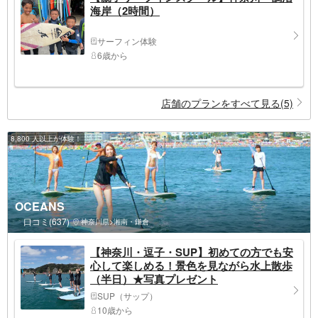
海岸（2時間）
サーフィン体験
6歳から
店舗のプランをすべて見る(5)
8,800 人以上が体験！
OCEANS
口コミ(637)
神奈川県>湘南・鎌倉
【神奈川・逗子・SUP】初めての方でも安
心して楽しめる！景色を見ながら水上散歩
（半日）★写真プレゼント
SUP（サップ）
10歳から