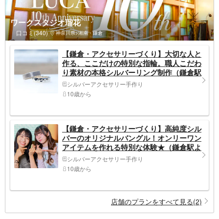
ワークスタジオ瑠花
口コミ(340)
神奈川県>湘南・鎌倉
【鎌倉・アクセサリーづくり】大切な人と
作る、ここだけの特別な指輪。職人こだわ
り素材の本格シルバーリング制作（鎌倉駅
より6分／約2時間でお持ち帰り可能）
シルバーアクセサリー手作り
10歳から
【鎌倉・アクセサリーづくり】高純度シル
バーのオリジナルバングル！オンリーワン
アイテムを作れる特別な体験★（鎌倉駅よ
り6分／約2時間でお持ち帰り可能）
シルバーアクセサリー手作り
10歳から
店舗のプランをすべて見る(2)