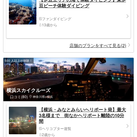
豆ビーチ体験ダイビング
ファンダイビング
13歳から
店舗のプランをすべて見る(2)
500 人以上が体験！
横浜スカイクルーズ
口コミ(80)
神奈川県>横浜
【横浜・みなとみらいヘリポート発】最大
3名様まで 街なかヘリポート離陸の10分
間
ヘリコプター遊覧
2歳から