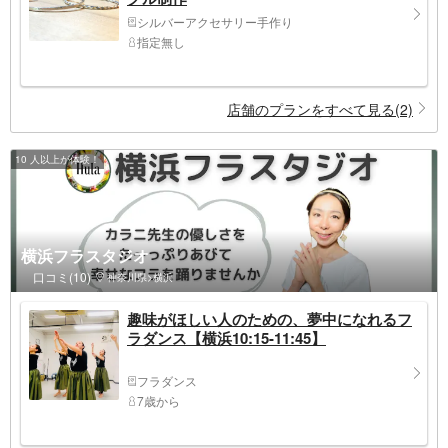
シルバーアクセサリー手作り
指定無し
店舗のプランをすべて見る(2)
10 人以上が体験！
横浜フラスタジオ
口コミ(10)
神奈川県>横浜
趣味がほしい人のための、夢中になれるフ
ラダンス【横浜10:15-11:45】
フラダンス
7歳から