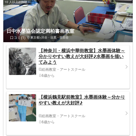
10 人以上が体験！
日中水墨協会認定満柏書画教室
口コミ(1)
東京都>渋谷・目黒・世田谷
【神奈川・横浜中華街教室】水墨画体験～
分かりやすい教えが大好評♪水墨画を描い
てみよう
絵画教室・アートスクール
6歳から
【横浜鶴見駅前教室】水墨画体験～分かり
やすい教えが大好評♪
絵画教室・アートスクール
6歳から