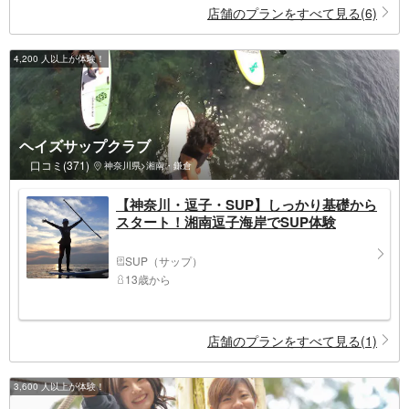
店舗のプランをすべて見る(6)
4,200 人以上が体験！
ヘイズサップクラブ
口コミ(371)
神奈川県>湘南・鎌倉
【神奈川・逗子・SUP】しっかり基礎から
スタート！湘南逗子海岸でSUP体験
SUP（サップ）
13歳から
店舗のプランをすべて見る(1)
3,600 人以上が体験！