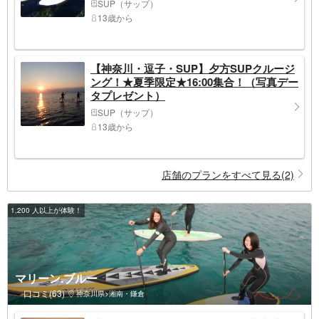
SUP（サップ）
13歳から
【神奈川・逗子・SUP】夕方SUPクルージ
ング！★夏季限定★16:00集合！（写真デー
タプレゼント）
SUP（サップ）
13歳から
店舗のプランをすべて見る(2)
1,200 人以上が体験！
マリーン.ブルー
口コミ(63)
神奈川県>湘南・鎌倉