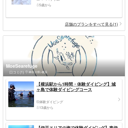
5歳から
店舗のプランをすべて見る(1)
MoeSearefuge
口コミ(1)
神奈川県>横浜
【横浜駅から1時間・体験ダイビング】城
ヶ島で体験ダイビングコース
体験ダイビング
13歳から
【伊豆エリアの海で体験ダイビング】東伊