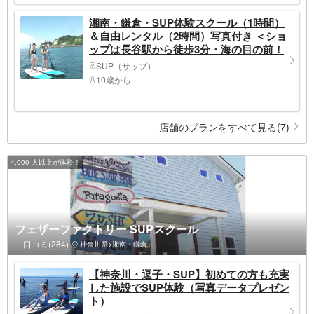
湘南・鎌倉・SUP体験スクール（1時間）
＆自由レンタル（2時間）写真付き ＜ショ
ップは長谷駅から徒歩3分・海の目の前！
＞
SUP（サップ）
10歳から
店舗のプランをすべて見る(7)
4,000 人以上が体験！
フェザーファクトリー SUPスクール
口コミ(284)
神奈川県>湘南・鎌倉
【神奈川・逗子・SUP】初めての方も充実
した施設でSUP体験（写真データプレゼン
ト）