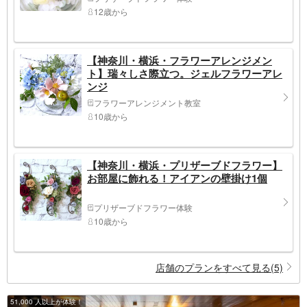
12歳から
【神奈川・横浜・フラワーアレンジメン
ト】瑞々しさ際立つ。ジェルフラワーアレ
ンジ
フラワーアレンジメント教室
10歳から
【神奈川・横浜・プリザーブドフラワー】
お部屋に飾れる！アイアンの壁掛け1個
プリザーブドフラワー体験
10歳から
店舗のプランをすべて見る(5)
51,000 人以上が体験！