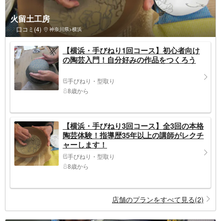
火留土工房
口コミ(4)
神奈川県>横浜
【横浜・手びねり1回コース】初心者向け
の陶芸入門！自分好みの作品をつくろう
手びねり・型取り
8歳から
【横浜・手びねり3回コース】全3回の本格
陶芸体験！指導歴35年以上の講師がレクチ
ャーします！
手びねり・型取り
8歳から
店舗のプランをすべて見る(2)