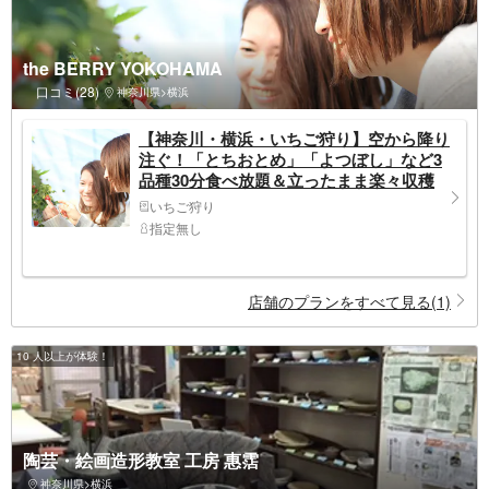
the BERRY YOKOHAMA
口コミ(28)
神奈川県>横浜
【神奈川・横浜・いちご狩り】空から降り
注ぐ！「とちおとめ」「よつぼし」など3
品種30分食べ放題＆立ったまま楽々収穫
いちご狩り
指定無し
店舗のプランをすべて見る(1)
10 人以上が体験！
陶芸・絵画造形教室 工房 惠霑
神奈川県>横浜