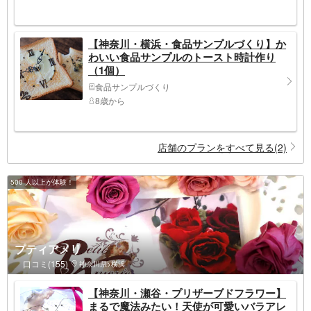
【神奈川・横浜・食品サンプルづくり】か
わいい食品サンプルのトースト時計作り
（1個）
食品サンプルづくり
8歳から
店舗のプランをすべて見る(2)
500 人以上が体験！
プティアメリ
口コミ(155)
神奈川県>横浜
【神奈川・瀬谷・プリザーブドフラワー】
まるで魔法みたい！天使が可愛いバラアレ