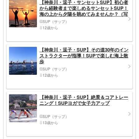
【神奈川・逗子・サンセットSUP】初心者
から経験者まで楽しめるサンセットSUP！
海の上から夕陽を眺めてみませんか？（写
真撮影付き）
SUP（サップ）
12歳から
【神奈川・逗子・SUP】その道30年のイン
ストラクターが指導！SUPで楽しむ海上散
歩
SUP（サップ）
12歳から
【神奈川・逗子・SUP】絶景＆コアトレー
ニング！SUPヨガで女子力アップ
SUP（サップ）
13歳から