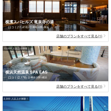
横濱スパヒルズ 竜泉寺の湯
口コミ(11,416)
神奈川県>横浜
店舗のプランをすべて見る(1)
13,000 人以上が体験！
横浜天然温泉 SPA EAS
口コミ(2,178)
神奈川県>横浜
店舗のプランをすべて見る(1)
2,300 人以上が体験！