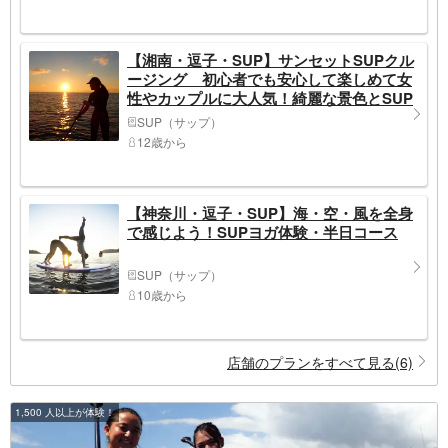
【湘南・逗子・SUP】サンセットSUPクル
ージング 初心者でも安心して楽しめて女
性やカップルに大人気！綺麗な景色とSUP
を楽しんでください！!
SUP（サップ）
12歳から
【神奈川・逗子・SUP】海・空・風を全身
で感じよう！SUPヨガ体験・半日コース
SUP（サップ）
10歳から
店舗のプランをすべて見る(6)
1,500 人以上が体験！