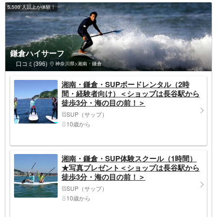
5,500 人以上が体験！
鎌倉ハイサーフ
口コミ(396)
神奈川県>湘南・鎌倉
湘南・鎌倉・SUPボードレンタル（2時
間・経験者向け）＜ショップは長谷駅から
徒歩3分・海の目の前！＞
SUP（サップ）
10歳から
湘南・鎌倉・SUP体験スクール（1時間）
★写真プレゼント＜ショップは長谷駅から
徒歩3分・海の目の前！＞
SUP（サップ）
10歳から