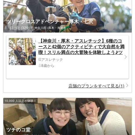
ツリークロスアドベンチャー厚木・七沢
口コミ(329)
神奈川県>厚木・海老名
【神奈川・厚木・アスレチック】6種のコ
ースと42個のアクティビティで大自然を満
喫！スリル満点の大冒険を体験しよう♪ツ
リークロスアドベンチャー（ジップライン
アスレチック
付）
8歳から
店舗のプランをすべて見る(1)
10,000 人以上が体験！
ツチのコ堂