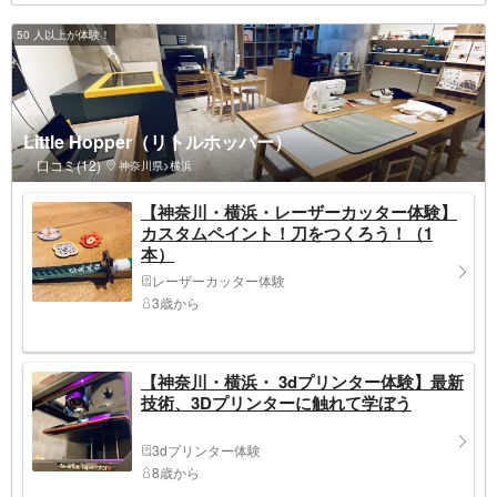
50 人以上が体験！
Little Hopper（リトルホッパー）
口コミ(12)
神奈川県>横浜
【神奈川・横浜・レーザーカッター体験】
カスタムペイント！刀をつくろう！（1
本）
レーザーカッター体験
3歳から
【神奈川・横浜・ 3dプリンター体験】最新
技術、3Dプリンターに触れて学ぼう
3dプリンター体験
8歳から