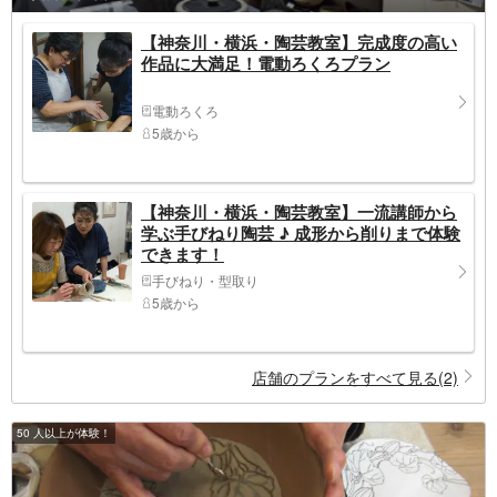
【神奈川・横浜・陶芸教室】完成度の高い
作品に大満足！電動ろくろプラン
電動ろくろ
5歳から
【神奈川・横浜・陶芸教室】一流講師から
学ぶ手びねり陶芸 ♪ 成形から削りまで体験
できます！
手びねり・型取り
5歳から
店舗のプランをすべて見る(2)
50 人以上が体験！