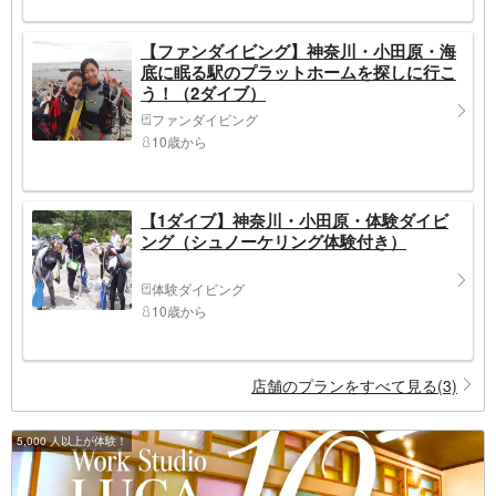
【ファンダイビング】神奈川・小田原・海
底に眠る駅のプラットホームを探しに行こ
う！（2ダイブ）
ファンダイビング
10歳から
【1ダイブ】神奈川・小田原・体験ダイビ
ング（シュノーケリング体験付き）
体験ダイビング
10歳から
店舗のプランをすべて見る(3)
5,000 人以上が体験！