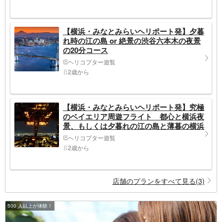
【横浜・みなとみらいヘリポート発】夕暮
れ時の江の島 or 絶景の渋谷六本木の夜景
の20分コース
ヘリコプター遊覧
2歳から
【横浜・みなとみらいヘリポート発】究極
のベイエリア周遊フライト 都心と横浜夜
景、もしくは夕暮れの江の島と薄暮の横浜
夜景
ヘリコプター遊覧
2歳から
店舗のプランをすべて見る(3)
500 人以上が体験！