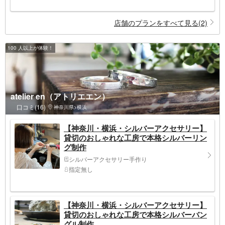
店舗のプランをすべて見る(2)
100 人以上が体験！
atelier en（アトリエエン）
口コミ(16)
神奈川県>横浜
【神奈川・横浜・シルバーアクセサリー】
貸切のおしゃれな工房で本格シルバーリン
グ制作
シルバーアクセサリー手作り
指定無し
【神奈川・横浜・シルバーアクセサリー】
貸切のおしゃれな工房で本格シルバーバン
グル制作