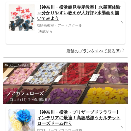
【神奈川・横浜鶴見寺尾教室】水墨画体験
～分かりやすい教えが大好評♪水墨画を描
いてみよう
絵画教室・アートスクール
6歳から
店舗のプランをすべて見る(5)
50 人以上が体験！
プアカフェローズ
口コミ(14)
神奈川県>横浜
【神奈川・横浜・プリザーブドフラワー】
インテリアに最適！高級感漂うカルテット
ローズドーム作り
プリザーブドフラワー体験