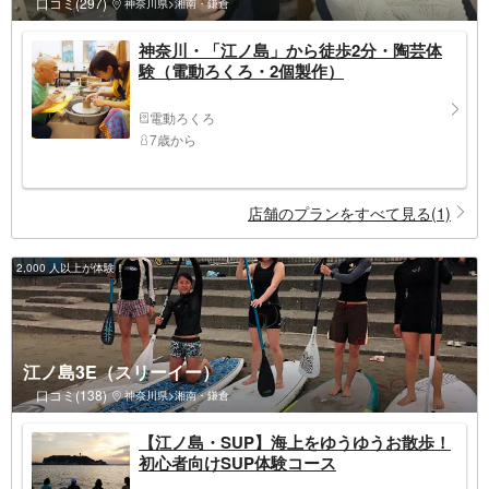
口コミ(297)
神奈川県>湘南・鎌倉
神奈川・「江ノ島」から徒歩2分・陶芸体
験（電動ろくろ・2個製作）
電動ろくろ
7歳から
店舗のプランをすべて見る(1)
2,000 人以上が体験！
江ノ島3E（スリーイー）
口コミ(138)
神奈川県>湘南・鎌倉
【江ノ島・SUP】海上をゆうゆうお散歩！
初心者向けSUP体験コース