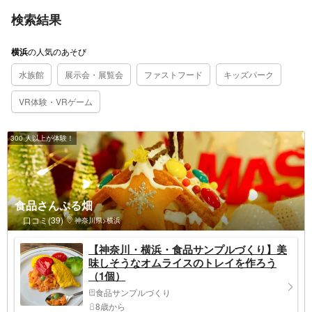
検索結果
の
人気のあそび
横浜
水族館
展示会・展覧会
ファストフード
キッズパーク
VR体験・VRゲーム
300 人以上が体験！
食品さんぷる畑
口コミ(39)
神奈川県>横浜
【神奈川・横浜・食品サンプルづくり】美
味しそうなオムライスのトレイを作ろう
（1個）
食品サンプルづくり
8歳から