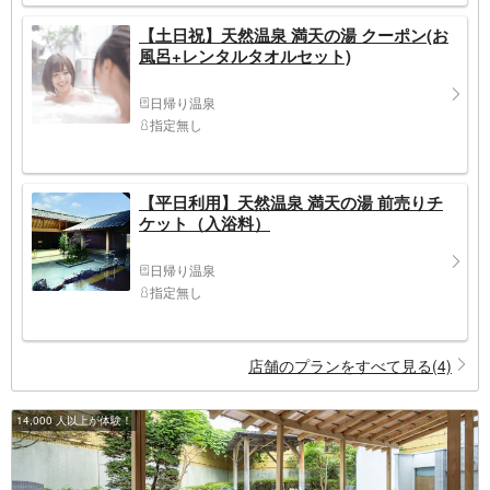
【土日祝】天然温泉 満天の湯 クーポン(お
風呂+レンタルタオルセット)
日帰り温泉
指定無し
【平日利用】天然温泉 満天の湯 前売りチ
ケット（入浴料）
日帰り温泉
指定無し
店舗のプランをすべて見る(4)
14,000 人以上が体験！