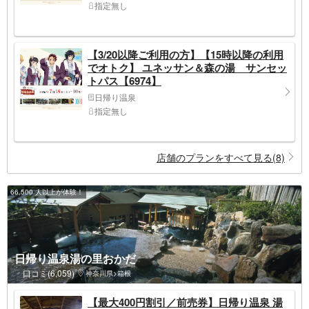
指定無し
【3/20以降ご利用の方】【15時以降の利用
でオトク】 ユネッサン＆森の湯 サンセッ
トパス【6974】
日帰り温泉
指定無し
店舗のプランをすべて見る(8)
66,500 人以上が体験！
日帰り温泉湯の里おかだ
口コミ(6,059)
神奈川県>箱根
【最大400円割引／前売券】日帰り温泉 湯