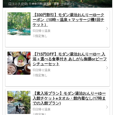
口コミ(1,010)
神奈川県>湯河原・真鶴・小田原
【330円割引】モダン湯治おんりーゆーク
ーポン（10時～温泉＋マッサージ機1回チ
ケット）
日帰り温泉
指定無し
【715円OFF】モダン湯治おんりーゆー 入
浴＋選べる食事付き あしがら御膳orビーフ
シチューセット
日帰り温泉
指定無し
【素入浴プラン】モダン湯治おんりーゆー
入館チケット※タオル・館内着なし(17時ま
での入館プラン)
日帰り温泉
指定無し