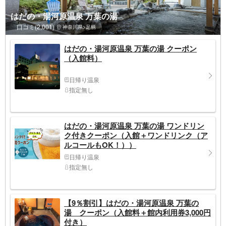
はだの・湯河原温泉 万葉の湯
口コミ(2,001)
神奈川県>足柄
はだの・湯河原温泉 万葉の湯 クーポン
（入館料）
日帰り温泉
指定無し
はだの・湯河原温泉 万葉の湯 ワンドリン
ク付きクーポン（入館＋ワンドリンク（ア
ルコールもOK！））
日帰り温泉
指定無し
【9％割引】はだの・湯河原温泉 万葉の
湯 クーポン（入館料＋館内利用券3,000円
付き）