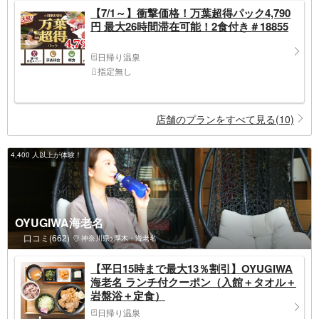
【7/1～】衝撃価格！万葉超得パック4,790
円 最大26時間滞在可能！2食付き＃18855
日帰り温泉
指定無し
店舗のプランをすべて見る(10)
4,400 人以上が体験！
OYUGIWA海老名
口コミ(662)
神奈川県>厚木・海老名
【平日15時まで最大13％割引】OYUGIWA
海老名 ランチ付クーポン（入館＋タオル＋
岩盤浴＋定食）
日帰り温泉