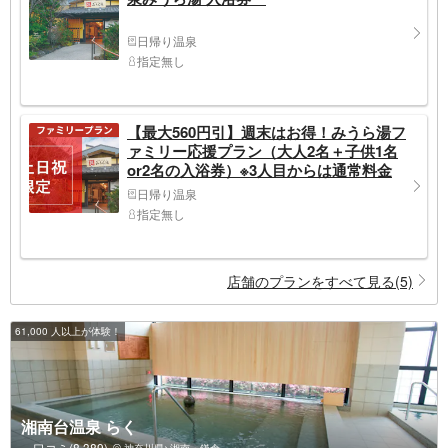
日帰り温泉
指定無し
【最大560円引】週末はお得！みうら湯フ
ァミリー応援プラン（大人2名＋子供1名
or2名の入浴券）※3人目からは通常料金
日帰り温泉
指定無し
店舗のプランをすべて見る(5)
61,000 人以上が体験！
湘南台温泉 らく
口コミ(8,389)