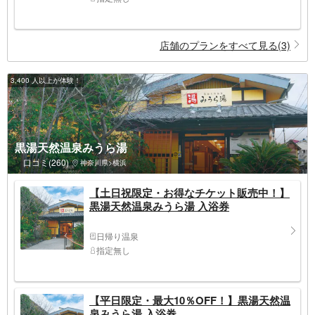
店舗のプランをすべて見る(3)
3,400 人以上が体験！
黒湯天然温泉みうら湯
口コミ(260)
神奈川県>横浜
【土日祝限定・お得なチケット販売中！】
黒湯天然温泉みうら湯 入浴券
日帰り温泉
指定無し
【平日限定・最大10％OFF！】黒湯天然温
泉みうら湯 入浴券