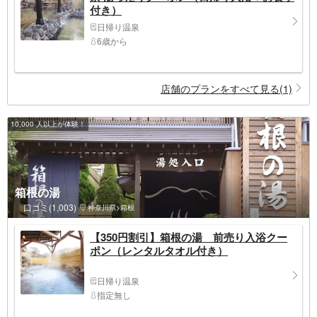
付き）
日帰り温泉
6歳から
店舗のプランをすべて見る(1)
10,000 人以上が体験！
箱根の湯
口コミ(1,003)
神奈川県>箱根
【350円割引】箱根の湯 前売り入浴クー
ポン（レンタルタオル付き）
日帰り温泉
指定無し