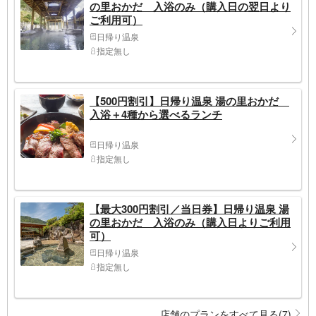
の里おかだ 入浴のみ（購入日の翌日より
ご利用可）
日帰り温泉
指定無し
【500円割引】日帰り温泉 湯の里おかだ
入浴＋4種から選べるランチ
日帰り温泉
指定無し
【最大300円割引／当日券】日帰り温泉 湯
の里おかだ 入浴のみ（購入日よりご利用
可）
日帰り温泉
指定無し
店舗のプランをすべて見る(7)