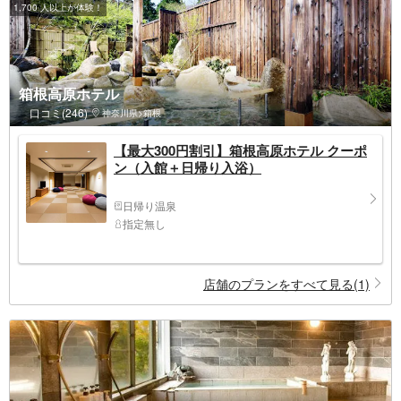
1,700 人以上が体験！
箱根高原ホテル
口コミ(246)
神奈川県>箱根
【最大300円割引】箱根高原ホテル クーポ
ン（入館＋日帰り入浴）
日帰り温泉
指定無し
店舗のプランをすべて見る(1)