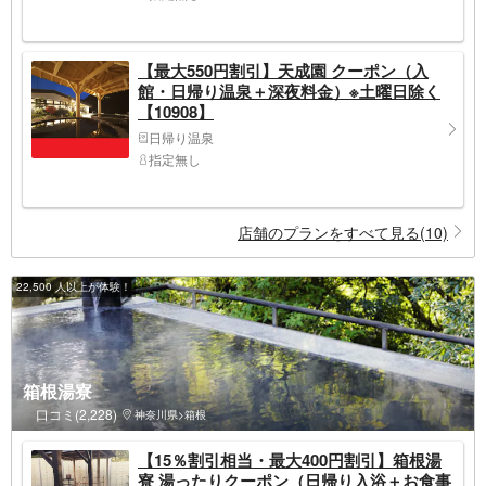
【最大550円割引】天成園 クーポン（入
館・日帰り温泉＋深夜料金）※土曜日除く
【10908】
日帰り温泉
指定無し
店舗のプランをすべて見る(10)
22,500 人以上が体験！
箱根湯寮
口コミ(2,228)
神奈川県>箱根
【15％割引相当・最大400円割引】箱根湯
寮 湯ったりクーポン（日帰り入浴＋お食事