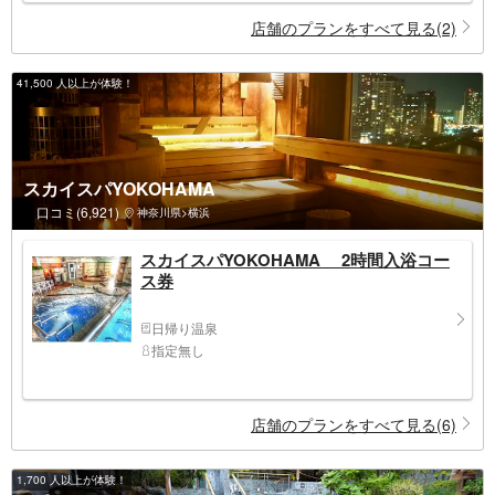
店舗のプランをすべて見る(2)
41,500 人以上が体験！
スカイスパYOKOHAMA
口コミ(6,921)
神奈川県>横浜
スカイスパYOKOHAMA 2時間入浴コー
ス券
日帰り温泉
指定無し
店舗のプランをすべて見る(6)
1,700 人以上が体験！