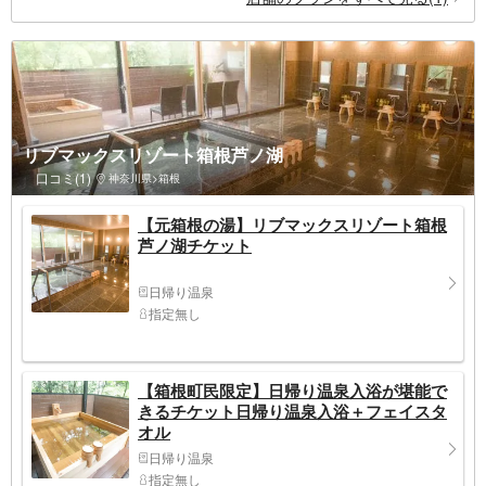
リブマックスリゾート箱根芦ノ湖
口コミ(1)
神奈川県>箱根
【元箱根の湯】リブマックスリゾート箱根
芦ノ湖チケット
日帰り温泉
指定無し
【箱根町民限定】日帰り温泉入浴が堪能で
きるチケット日帰り温泉入浴＋フェイスタ
オル
日帰り温泉
指定無し