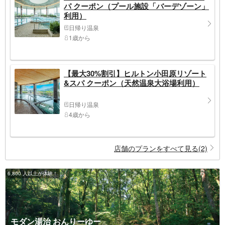
パ クーポン（プール施設「バーデゾーン」
利用）
日帰り温泉
1歳から
【最大30%割引】ヒルトン小田原リゾート
&スパ クーポン（天然温泉大浴場利用）
日帰り温泉
4歳から
店舗のプランをすべて見る(2)
6,800 人以上が体験！
モダン湯治 おんりーゆー