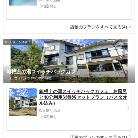
指定無し
店舗のプランをすべて見る(4)
10 人以上が体験！
箱根上の湯スイッチバックカフェ
口コミ(3)
神奈川県>箱根
箱根上の湯スイッチバックカフェ お風呂
と40分利用岩盤浴セットプラン（バスタオ
ル込み）
日帰り温泉
指定無し
店舗のプランをすべて見る(1)