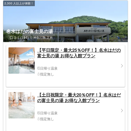
2,300 人以上が体験！
名水はだの富士見の湯
口コミ(194)
神奈川県>足柄
【平日限定・最大25％OFF！】名水はだの
富士見の湯 お得な入館プラン
日帰り温泉
指定無し
【土日祝限定・最大20％OFF！】名水はだ
の富士見の湯 お得な入館プラン
日帰り温泉
指定無し