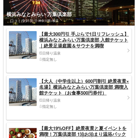
横浜みなとみらい 万葉倶楽部
口コミ(9,913)
神奈川県>横浜
【最大300円引 手ぶらで1日リフレッシュ】
横浜みなとみらい万葉倶楽部 入館チケット
｜絶景足湯庭園＆サウナを満喫
日帰り温泉
指定無し
【大人（中学生以上）600円割引 絶景夜景×
名湯】横浜みなとみらい万葉倶楽部 満喫入
館チケット（お食事500円券付）
日帰り温泉
指定無し
【最大19%OFF】絶景夜景と夏イベントを
満喫！万葉倶楽部 1泊お泊まり温浴パック