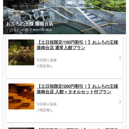
おふろの王様 港南台店
口コミ(455)
神奈川県>横浜
【土日祝限定/100円割引！】おふろの王様
港南台店 通常入館プラン
日帰り温泉
指定無し
【土日祝限定/200円割引！】おふろの王様
港南台店 入館＋タオルセット付プラン
日帰り温泉
指定無し