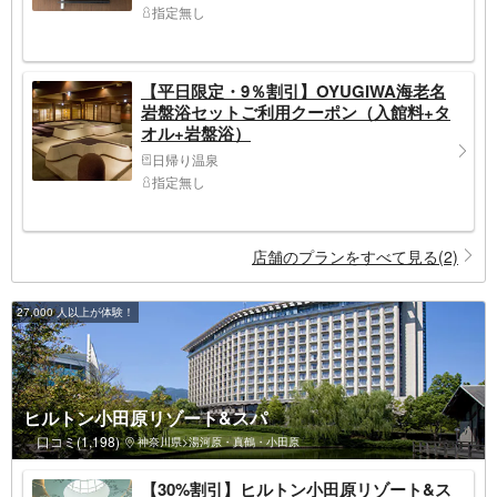
指定無し
【平日限定・9％割引】OYUGIWA海老名
岩盤浴セットご利用クーポン（入館料+タ
オル+岩盤浴）
日帰り温泉
指定無し
店舗のプランをすべて見る(2)
27,000 人以上が体験！
ヒルトン小田原リゾート&スパ
口コミ(1,198)
神奈川県>湯河原・真鶴・小田原
【30%割引】ヒルトン小田原リゾート&ス