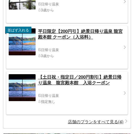
日帰り温泉
3歳から
並ばず入れる
平日限定【200円引】絶景日帰り温泉 龍宮
殿本館 クーポン（入浴料）
日帰り温泉
3歳から
【土日祝・指定日／200円割引】絶景日帰
り温泉 龍宮殿本館 入浴クーポン
日帰り温泉
指定無し
店舗のプランをすべて見る(4)