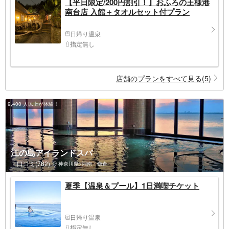
【平日限定/200円割引！】おふろの王様港
南台店 入館＋タオルセット付プラン
日帰り温泉
指定無し
店舗のプランをすべて見る(5)
9,400 人以上が体験！
江の島アイランドスパ
口コミ(782)
神奈川県>湘南・鎌倉
夏季【温泉＆プール】1日満喫チケット
日帰り温泉
指定無し