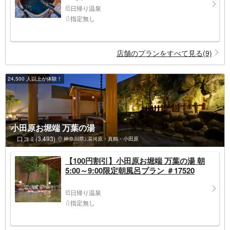
日帰り温泉
指定無し
店舗のプランをすべて見る(9)
24,500 人以上が体験！
小田原お堀端 万葉の湯
口コミ(3,493)
神奈川県>湯河原・真鶴・小田原
【100円割引】小田原お堀端 万葉の湯 朝
5:00～9:00限定朝風呂プラン ＃17520
日帰り温泉
指定無し