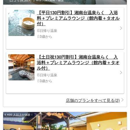
神奈川県>湘南・鎌倉
【平日130円割引】湘南台温泉らく 入浴
料＋プレミアムラウンジ（館内着＋タオル
付）
日帰り温泉
3歳から
【土日祝130円割引】湘南台温泉らく 入
浴料＋プレミアムラウンジ（館内着＋タオ
ル付）
日帰り温泉
3歳から
店舗のプランをすべて見る(2)
4,400 人以上が体験！