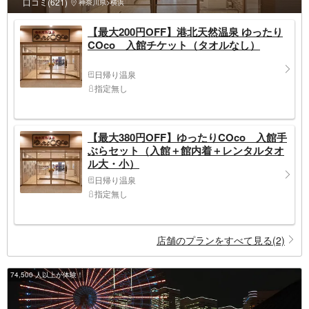
口コミ(621)
神奈川県>横浜
【最大200円OFF】港北天然温泉 ゆったり
COco 入館チケット（タオルなし）
日帰り温泉
指定無し
【最大380円OFF】ゆったりCOco 入館手
ぶらセット（入館＋館内着＋レンタルタオ
ル大・小）
日帰り温泉
指定無し
店舗のプランをすべて見る(2)
74,500 人以上が体験！