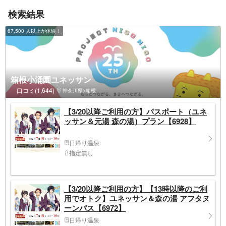
検索結果
67,500 人以上が体験！
箱根小涌園ユネッサン
口コミ(1,644)
神奈川県>箱根
【3/20以降ご利用の方】パスポート（ユネ
ッサン＆元湯 森の湯）プラン【6928】
日帰り温泉
指定無し
【3/20以降ご利用の方】【13時以降のご利
用でオトク】ユネッサン＆森の湯 アフタヌ
ーンパス【6972】
日帰り温泉