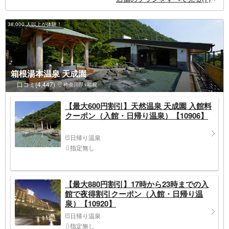
38,000 人以上が体験！
箱根湯本温泉 天成園
口コミ(4,447)
神奈川県>箱根
【最大600円割引】天然温泉 天成園 入館料
クーポン（入館・日帰り温泉）【10906】
日帰り温泉
指定無し
【最大880円割引】17時から23時までの入
館で夜得割引クーポン（入館・日帰り温
泉）【10920】
日帰り温泉
指定無し