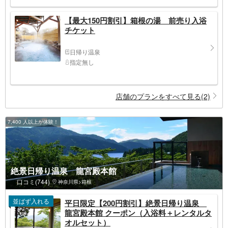
【最大150円割引】箱根の湯 前売り入浴
チケット
日帰り温泉
指定無し
店舗のプランをすべて見る(2)
7,400 人以上が体験！
絶景日帰り温泉 龍宮殿本館
口コミ(744)
神奈川県>箱根
並ばず入れる
平日限定【200円割引】絶景日帰り温泉
龍宮殿本館 クーポン（入浴料＋レンタルタ
オルセット）