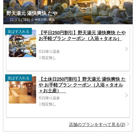
野天湯元 湯快爽快 たや
口コミ(783)
神奈川県>横浜
並ばず入れる
【平日250円割引】野天湯元 湯快爽快 たや
お手軽プラン クーポン（入浴＋タオル）
日帰り温泉
指定無し
並ばず入れる
【土休日250円割引】野天湯元 湯快爽快 た
や お手軽プラン クーポン（入浴＋タオル
＋お土産）
日帰り温泉
指定無し
店舗のプランをすべて見る(2)