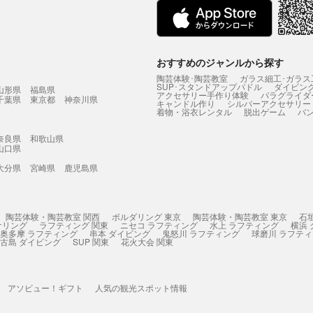
おすすめのジャンルから探す
陶芸体験･陶芸教室
ガラス細工･ガラス
SUP･スタンドアップパドル
ダイビン
山形県
福島県
アクセサリー手作り体験
パラグライダ
千葉県
東京都
神奈川県
キャンドル作り
シルバーアクセサリー
着物・浴衣レンタル
脱出ゲーム
バ
奈良県
和歌山県
山口県
大分県
宮崎県
鹿児島県
陶芸体験・陶芸教室 関西
ボルダリング 東京
陶芸体験・陶芸教室 東京
石
ケリング
ラフティング 関東
ニセコ ラフティング
水上 ラフティング
横浜
奥多摩 ラフティング
串本 ダイビング
鬼怒川 ラフティング
球磨川 ラフテ
古島 ダイビング
SUP 関東
花火大会 関東
アソビュー！ギフト
人気の観光スポット情報