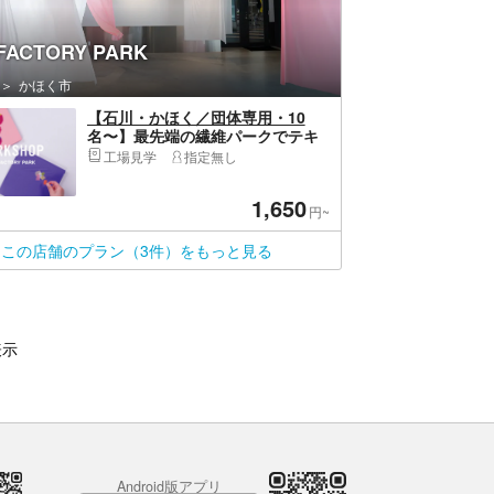
 FACTORY PARK
かほく市
【石川・かほく／団体専用・10
名〜】最先端の繊維パークでテキ
スタイル モザイクアート体験
工場見学
指定無し
♪（ファブリックパネル作り）
1,650
円~
この店舗のプラン（3件）をもっと見る
表示
Android版アプリ