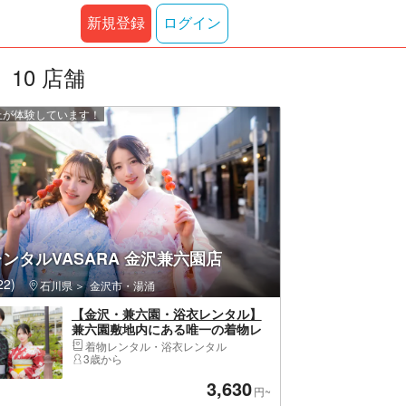
新規登録
ログイン
10 店舗
以上が体験しています！
ンタルVASARA 金沢兼六園店
2)
石川県
金沢市・湯涌
【金沢・兼六園・浴衣レンタル】
兼六園敷地内にある唯一の着物レ
ンタル！ヘアセット付き！花火大
着物レンタル・浴衣レンタル
会や夏祭りにも！浴衣一式レンタ
3歳から
ル＆着付けプラン！
3,630
円~