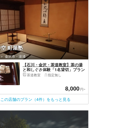
空 町屋塾
金沢市・湯涌
【石川・金沢・茶道教室】茶の湯
と和しぐさ体験「1名貸切」プラン
茶道教室
指定無し
8,000
円~
この店舗のプラン（4件）をもっと見る