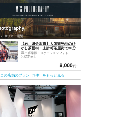
hotography
金沢市・湯涌
【石川県金沢市】人気観光地のひ
がし茶屋街・主計町茶屋街で30分
写真撮影体験※プロカメラマンが思
出張撮影・ロケーションフォト
い出を写真に残します。1人～ファ
指定無し
ミリーまで利用可
8,000
円~
この店舗のプラン（1件）をもっと見る