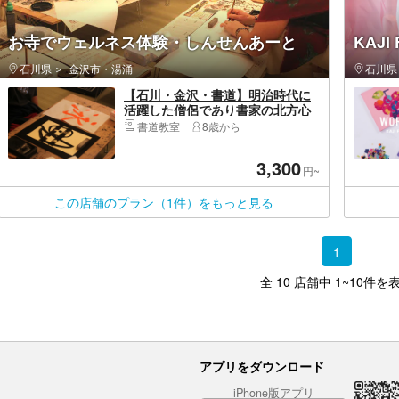
お寺でウェルネス体験・しんせんあーと
KAJI
石川県
金沢市・湯涌
石川県
【石川・金沢・書道】明治時代に
活躍した僧侶であり書家の北方心
泉に思いを馳せる旅。マインドフ
書道教室
8歳から
ルな書のアート体験
3,300
円~
この店舗のプラン（1件）をもっと見る
1
全 10 店舗中 1~10件を
アプリをダウンロード
iPhone版アプリ