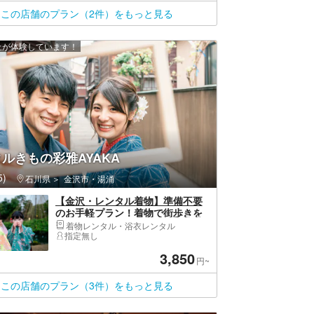
この店舗のプラン（2件）をもっと見る
以上が体験しています！
ルきもの彩雅AYAKA
)
石川県
金沢市・湯涌
【金沢・レンタル着物】準備不要
のお手軽プラン！着物で街歩きを
楽しもう！
着物レンタル・浴衣レンタル
指定無し
3,850
円~
この店舗のプラン（3件）をもっと見る