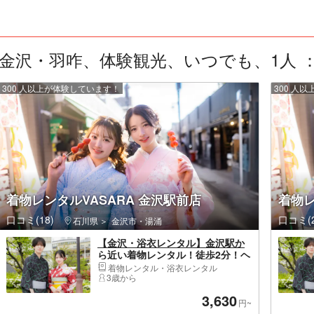
金沢・羽咋、体験観光、いつでも、1人 ： 
300 人以上が体験しています！
300 人
着物レンタルVASARA 金沢駅前店
着物レ
口コミ(18)
口コミ(2
石川県
金沢市・湯涌
【金沢・浴衣レンタル】金沢駅か
ら近い着物レンタル！徒歩2分！ヘ
アセット付き！花火大会や夏祭り
着物レンタル・浴衣レンタル
にも！浴衣一式レンタル＆着付け
3歳から
プラン！
3,630
円~