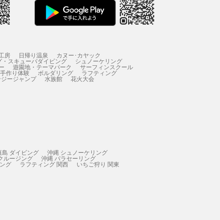
工房
日帰り温泉
カヌー･カヤック
グ・スキューバダイビング
シュノーケリング
ー
遊園地・テーマパーク
サーフィンスクール
 手作り体験
ボルダリング
ラフティング
ンジージャンプ
水族館
花火大会
垣島 ダイビング
沖縄 シュノーケリング
 クルージング
沖縄 パラセーリング
ィング
ラフティング 関西
いちご狩り 関東