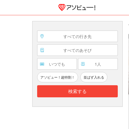
すべての行き先
すべてのあそび
いつでも
1
人
アソビュー！超特割！
並ばず入れる
検索する