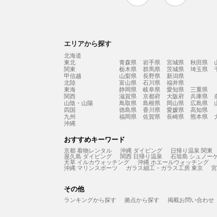
エリアから探す
北海道
東北
青森県
岩手県
宮城県
秋田県
関東
栃木県
群馬県
茨城県
埼玉県
甲信越
山梨県
長野県
新潟県
北陸
富山県
石川県
福井県
東海
静岡県
岐阜県
愛知県
三重県
関西
滋賀県
京都府
大阪府
兵庫県
山陰・山陽
鳥取県
島根県
岡山県
広島県
四国
徳島県
香川県
愛媛県
高知県
九州
福岡県
佐賀県
長崎県
熊本県
沖縄
おすすめキーワード
京都 着物レンタル
沖縄 ダイビング
日帰り温泉 関東
屋久島 ダイビング
関西 日帰り温泉
石垣島 シュノー
天草 イルカウォッチング
沖縄 ホエールウォッチング
沖縄 マリンスポーツ
ガラス細工・ガラス工房 東京
宮
その他
ランキングから探す
拠点から探す
掲載お問い合わせ