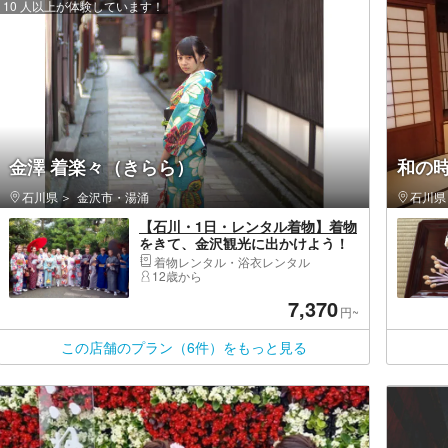
10 人以上が体験しています！
金澤 着楽々（きらら）
和の時
石川県
金沢市・湯涌
石川県
【石川・1日・レンタル着物】着物
をきて、金沢観光に出かけよう！
ゆっくり翌日返却プラン
着物レンタル・浴衣レンタル
12歳から
7,370
円~
この店舗のプラン（6件）をもっと見る