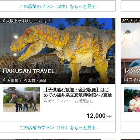
この店舗のプラン（2件）をもっと見る
10 人以上が体験しています！
300 人
レンタ
HAKUSAN TRAVEL
口コミ(5
石川県
金沢市・湯涌
【子供連れ歓迎・金沢駅発】はじ
めての福井県立恐竜博物館へ♪直通
送迎＆チケットの確約付き日帰り
ガイドツアー
指定無し
ツアー
12,000
円~
この店舗のプラン（1件）をもっと見る