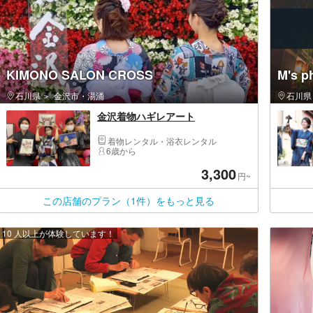
KIMONO SALON CROSS
M's p
石川県
金沢市・湯涌
石川県
金沢着物ハギレアート
着物レンタル・浴衣レンタル
6歳から
3,300
円~
この店舗のプラン（1件）をもっと見る
10 人以上が体験しています！