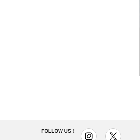
FOLLOW US！
instagram
x