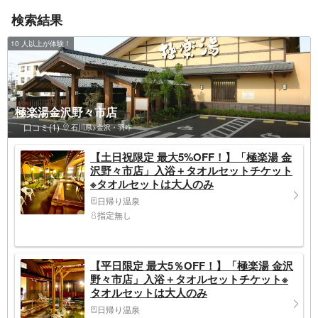
検索結果
10 人以上が体験！
極楽湯金沢野々市店
口コミ(1)
石川県>金沢・羽咋
【土日祝限定 最大5%OFF！】「極楽湯 金
沢野々市店」入浴＋タオルセットチケット
※タオルセットは大人のみ
日帰り温泉
指定無し
【平日限定 最大5％OFF！】「極楽湯 金沢
野々市店」入浴＋タオルセットチケット※
タオルセットは大人のみ
日帰り温泉