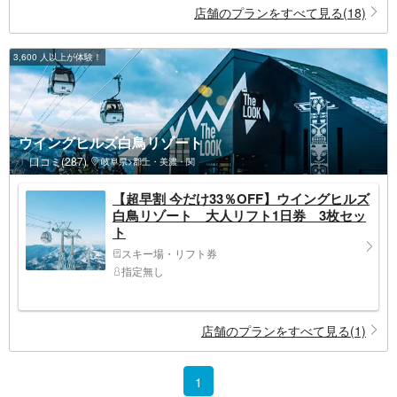
店舗のプランをすべて見る(18)
3,600 人以上が体験！
ウイングヒルズ白鳥リゾート
口コミ(287)
岐阜県>郡上・美濃・関
【超早割 今だけ33％OFF】ウイングヒルズ
白鳥リゾート 大人リフト1日券 3枚セッ
ト
スキー場・リフト券
指定無し
店舗のプランをすべて見る(1)
1