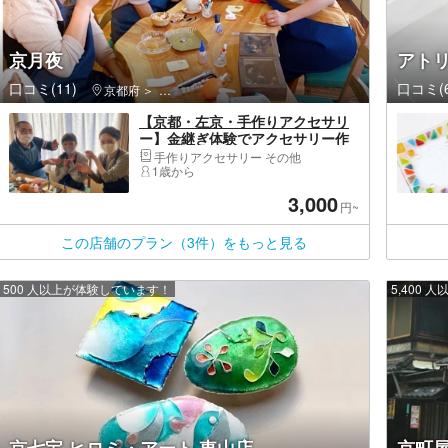
京月夜
アト
口コミ(11)
口コミ(6
京都府
右京区（京都市）・嵐山・高雄
【京都・左京・手作りアクセサリ
ー】金継ぎ体験でアクセサリー作
り。お手軽コース
手作りアクセサリー その他
1歳から
3,000
円~
この店舗のプラン（3件）をもっと見る
500 人以上が体験しています！
5,400