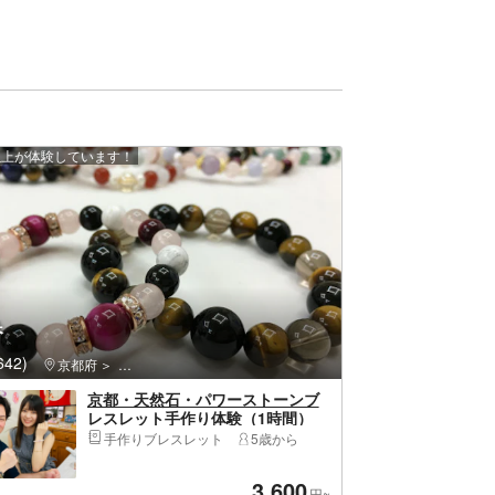
 人以上が体験しています！
香
42)
京都府
下京区（京都市）・京都駅・河原町
京都・天然石・パワーストーンブ
レスレット手作り体験（1時間）
手作りブレスレット
5歳から
3,600
円~