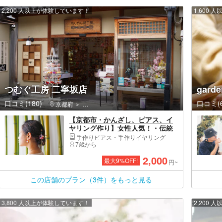
2,200 人以上が体験しています！
1,600
つむぐ工房 二寧坂店
gar
口コミ(180)
口コミ(6
京都府
東山区（京都市）・祇園・嵯峨野
【京都市・かんざし、ピアス、イ
ヤリング作り】女性人気！・伝統
工芸の手作りアクセサリー体験・
手作りピアス・手作りイヤリング
45分
7歳から
2,000
最大
9
%OFF!
円~
この店舗のプラン（3件）をもっと見る
3,800 人以上が体験しています！
2,200