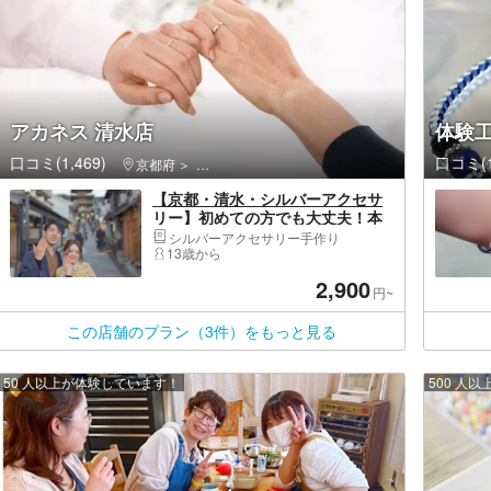
アカネス 清水店
体験工
口コミ(1,469)
口コミ(1
京都府
東山区（京都市）・祇園・嵯峨野
【京都・清水・シルバーアクセサ
リー】初めての方でも大丈夫！本
格的なシルバーリングつくり
シルバーアクセサリー手作り
13歳から
2,900
円~
この店舗のプラン（3件）をもっと見る
50 人以上が体験しています！
500 人