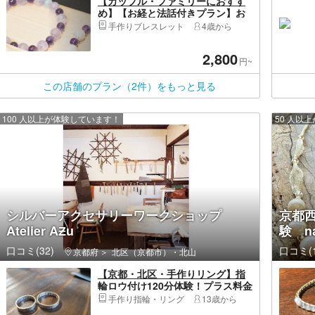
【カップル・ファミリーにおすす
め】【お経と法話付きプラン】お
坊さんと腕輪念珠作り体験
手作りブレスレット
4歳から
2,800
円~
この店舗のプラン（2件）をもっと見る
100 人以上が体験しています！
50 人以
シルバーアクセサリーワークショップ
京都
Atelier AƵu
験 n
口コミ(32)
口コミ(1
京都府
北区（京都市）・北山
【京都・北区・手作りリング】指
輪ロウ付け120分体験！プラス料金
で刻印も可能！初心者、ファミリ
手作り指輪・リング
13歳から
ー、カップル参加歓迎（当日予約