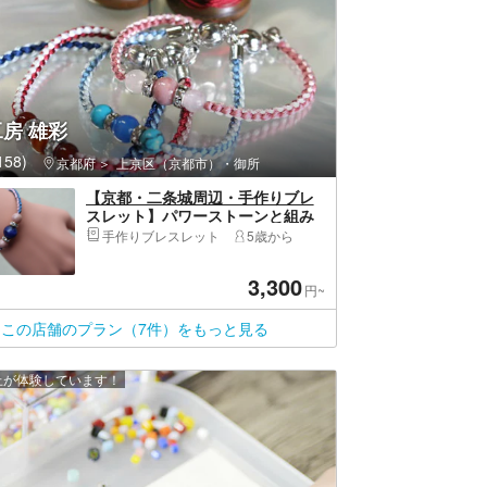
房 雄彩
58)
京都府
上京区（京都市）・御所
【京都・二条城周辺・手作りブレ
スレット】パワーストーンと組み
ひものブレスレット作り
手作りブレスレット
5歳から
3,300
円~
この店舗のプラン（7件）をもっと見る
以上が体験しています！