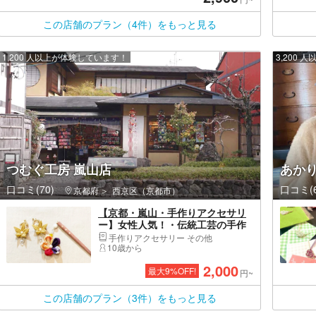
この店舗のプラン（4件）をもっと見る
1,200 人以上が体験しています！
3,200
つむぐ工房 嵐山店
あか
口コミ(70)
口コミ(6
京都府
西京区（京都市）
【京都・嵐山・手作りアクセサリ
ー】女性人気！・伝統工芸の手作
りアクセサリー体験・60分
手作りアクセサリー その他
10歳から
2,000
最大
9
%OFF!
円~
この店舗のプラン（3件）をもっと見る