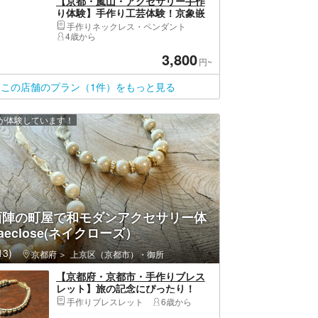
【京都・嵐山・アクセサリー手作
り体験】手作り工芸体験！京象嵌
のストラップorペンダントを作ろ
手作りネックレス・ペンダント
う
4歳から
3,800
円~
この店舗のプラン（1件）をもっと見る
上が体験しています！
西陣の町屋で和モダンアクセサリー体
aeclose(ネイクローズ）
3)
京都府
上京区（京都市）・御所
【京都府・京都市・手作りブレス
レット】旅の記念にぴったり！
「天然石ブレスレット」作り体験
手作りブレスレット
6歳から
（1個）