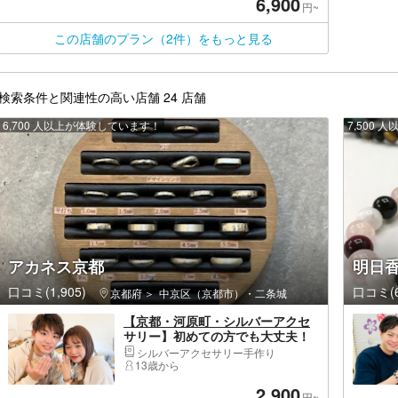
6,900
円~
この店舗のプラン（2件）をもっと見る
検索条件と関連性の高い店舗 24 店舗
6,700 人以上が体験しています！
7,500
アカネス京都
明日
口コミ(1,905)
口コミ(6
京都府
中京区（京都市）・二条城
【京都・河原町・シルバーアクセ
サリー】初めての方でも大丈夫！
本格的なシルバーリングつくり
シルバーアクセサリー手作り
13歳から
2,900
円~