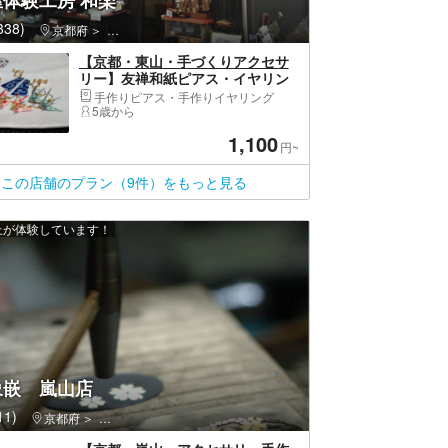
体験工房 和楽
38)
京都府
東山区（京都市）・祇園・嵯峨野
【京都・東山・手づくりアクセサ
リー】友禅和紙ピアス・イヤリン
グコース！京都のおみやげをつく
手作りピアス・手作りイヤリング
ろう（選べる10種類）
5歳から
1,100
円~
この店舗のプラン（9件）をもっと見る
以上が体験しています！
象嵌 嵐山店
1)
京都府
右京区（京都市）・嵐山・高雄