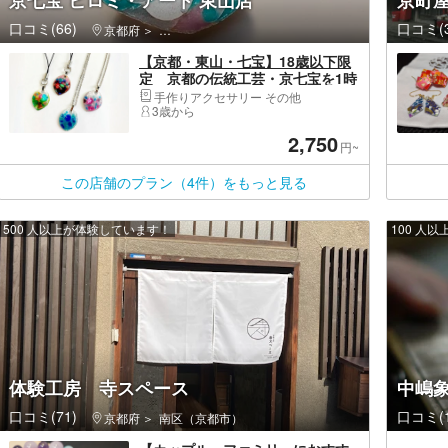
京七宝 ヒロミ・アート 東山店
京町屋
口コミ(66)
口コミ(3
京都府
東山区（京都市）・祇園・嵯峨野
【京都・東山・七宝】18歳以下限
定 京都の伝統工芸・京七宝を1時
間で気軽に体験！アクセサリー1点
手作りアクセサリー その他
3歳から
2,750
円~
この店舗のプラン（4件）をもっと見る
500 人以上が体験しています！
100 人
体験工房 寺スペース
中嶋
口コミ(71)
口コミ(1
京都府
南区（京都市）