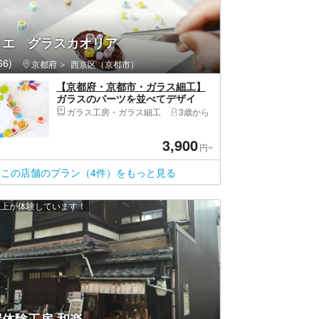
リエ グラスカオリア
6)
京都府
西京区（京都市）
【京都府・京都市・ガラス細工】
ガラスのパーツを並べてデザイ
ン！お皿作り
ガラス工房・ガラス細工
3歳から
3,900
円~
この店舗のプラン（4件）をもっと見る
 人以上が体験しています！