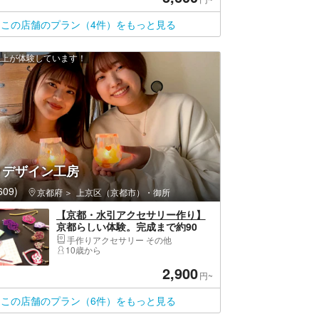
この店舗のプラン（4件）をもっと見る
 人以上が体験しています！
りデザイン工房
09)
京都府
上京区（京都市）・御所
【京都・水引アクセサリー作り】
京都らしい体験。完成まで約90
分！お気に入りの服や着物、浴衣
手作りアクセサリー その他
ともコーディネート・女性同士・
10歳から
ファミリー・カップルにもおすす
2,900
め！過ごしやすい室内で快適に！
円~
この店舗のプラン（6件）をもっと見る