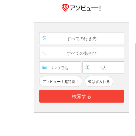
すべての行き先
すべてのあそび
いつでも
1
人
アソビュー！超特割！
並ばず入れる
検索する