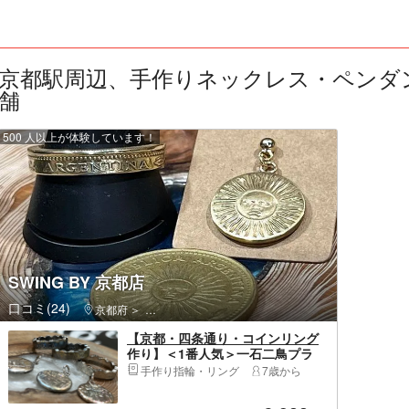
京都駅周辺、手作りネックレス・ペンダント
舗
500 人以上が体験しています！
SWING BY 京都店
口コミ(24)
京都府
下京区（京都市）・京都駅・河原町
【京都・四条通り・コインリング
作り】＜1番人気＞一石二鳥プラ
ン！一枚のコインからリングと端
手作り指輪・リング
7歳から
材を生かしたアクセサリーを制作
（当日予約可能！）