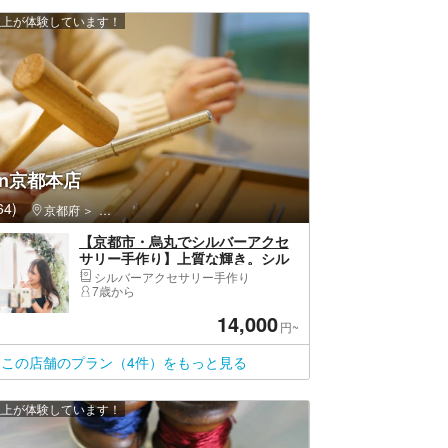
 人以上が体験しています！
den京都本店
4)
京都府
下京区（京都市）・京都駅・河原町
【京都市・烏丸でシルバーアクセ
サリー手作り】上質な輝き。シル
バーバングル 1個
シルバーアクセサリー手作り
7歳から
14,000
円~
この店舗のプラン（4件）をもっと見る
 人以上が体験しています！