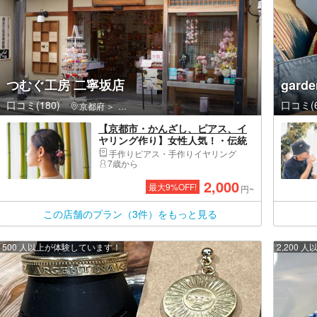
つむぐ工房 二寧坂店
gar
口コミ(180)
口コミ(6
京都府
東山区（京都市）・祇園・嵯峨野
【京都市・かんざし、ピアス、イ
ヤリング作り】女性人気！・伝統
工芸の手作りアクセサリー体験・
手作りピアス・手作りイヤリング
45分
7歳から
2,000
最大
9
%OFF!
円~
この店舗のプラン（3件）をもっと見る
500 人以上が体験しています！
2,200