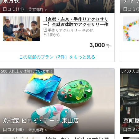
京月夜
アト
口コミ(11)
口コミ(6
京都府
右京区（京都市）・嵐山・高雄
【京都・左京・手作りアクセサリ
ー】金継ぎ体験でアクセサリー作
り。お手軽コース
手作りアクセサリー その他
1歳から
3,000
円~
この店舗のプラン（3件）をもっと見る
500 人以上が体験しています！
5,400
京七宝 ヒロミ・アート 東山店
京町屋
口コミ(66)
口コミ(3
京都府
東山区（京都市）・祇園・嵯峨野