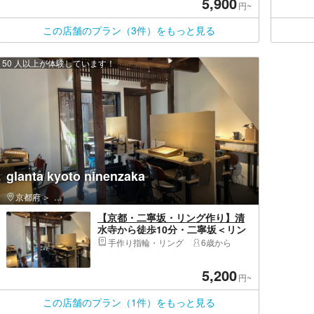
5,900
円~
この店舗のプラン（3件）をもっと見る
50 人以上が体験しています！
glanta kyoto ninenzaka
京都府
東山区（京都市）・祇園・嵯峨野
【京都・二寧坂・リング作り】清
水寺から徒歩10分・二寧坂＜リン
グ内側の刻印無料＞カップル・お
手作り指輪・リング
6歳から
友達・ご家族・プレゼントにもお
すすめのプラン
5,200
円~
この店舗のプラン（1件）をもっと見る