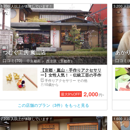
1,200 人以上が体験しています！
3,200
つむぐ工房 嵐山店
あか
口コミ(70)
口コミ(6
京都府
西京区（京都市）
【京都・嵐山・手作りアクセサリ
ー】女性人気！・伝統工芸の手作
りアクセサリー体験・60分
手作りアクセサリー その他
10歳から
2,000
最大
9
%OFF!
円~
この店舗のプラン（3件）をもっと見る
2,200 人以上が体験しています！
1,600