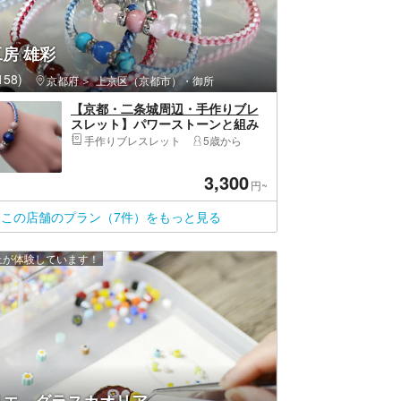
房 雄彩
58)
京都府
上京区（京都市）・御所
【京都・二条城周辺・手作りブレ
スレット】パワーストーンと組み
ひものブレスレット作り
手作りブレスレット
5歳から
3,300
円~
この店舗のプラン（7件）をもっと見る
以上が体験しています！