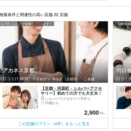
検索条件と関連性の高い店舗 22 店舗
6,700 人以上が体験しています！
7,500
アカネス京都
明日
口コミ(1,905)
口コミ(6
京都府
中京区（京都市）・二条城
【京都・河原町・シルバーアクセ
サリー】初めての方でも大丈夫！
本格的なシルバーリングつくり
シルバーアクセサリー手作り
13歳から
2,900
円~
この店舗のプラン（4件）をもっと見る