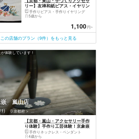
【京都・東山・手づくりアクセサ
リー】友禅和紙ピアス・イヤリン
グコース！京都のおみやげをつく
手作りピアス・手作りイヤリング
ろう（選べる10種類）
5歳から
1,100
円~
この店舗のプラン（9件）をもっと見る
以上が体験しています！
象嵌 嵐山店
1)
京都府
右京区（京都市）・嵐山・高雄
【京都・嵐山・アクセサリー手作
り体験】手作り工芸体験！京象嵌
のストラップorペンダントを作ろ
手作りネックレス・ペンダント
う
4歳から