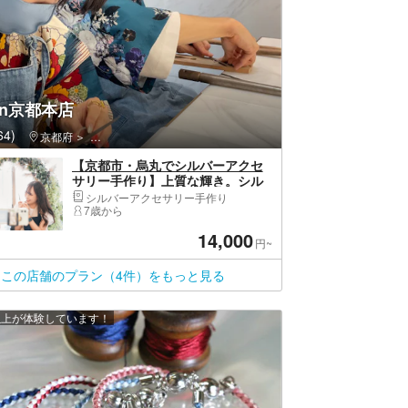
den京都本店
4)
京都府
下京区（京都市）・京都駅・河原町
【京都市・烏丸でシルバーアクセ
サリー手作り】上質な輝き。シル
バーバングル 1個
シルバーアクセサリー手作り
7歳から
14,000
円~
この店舗のプラン（4件）をもっと見る
 人以上が体験しています！