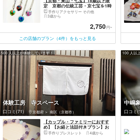
【京都・東山・七宝】18歳以下限
定 京都の伝統工芸・京七宝を1時
間で気軽に体験！アクセサリー1点
手作りアクセサリー その他
3歳から
2,750
円~
この店舗のプラン（4件）をもっと見る
500 人以上が体験しています！
100 人
体験工房 寺スペース
中嶋
口コミ(71)
口コミ(1
京都府
南区（京都市）
【カップル・ファミリーにおすす
め】【お経と法話付きプラン】お
坊さんと腕輪念珠作り体験
手作りブレスレット
4歳から