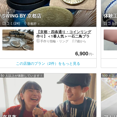
SWING BY 京都店
体験工
口コミ(24)
口コミ(1
京都府
下京区（京都市）・京都駅・河原町
【京都・四条通り・コインリング
作り】＜1番人気＞一石二鳥プラ
ン！一枚のコインからリングと端
手作り指輪・リング
7歳から
材を生かしたアクセサリーを制作
（当日予約可能！）
6,900
円~
この店舗のプラン（2件）をもっと見る
50 人以上が体験しています！
500 人