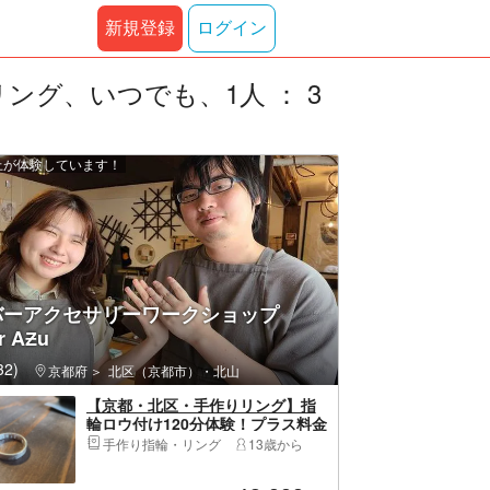
新規登録
ログイン
ング、いつでも、1人 ： 3
以上が体験しています！
バーアクセサリーワークショップ
er AƵu
2)
京都府
北区（京都市）・北山
【京都・北区・手作りリング】指
輪ロウ付け120分体験！プラス料金
で刻印も可能！初心者、ファミリ
手作り指輪・リング
13歳から
ー、カップル参加歓迎（当日予約
可能）