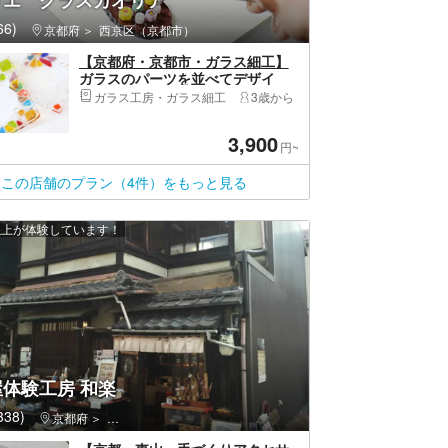
リエ グラスカオリア
6)
京都府
西京区（京都市）
【京都府・京都市・ガラス細工】
ガラスのパーツを並べてデザイ
ン！お皿作り
ガラス工房・ガラス細工
3歳から
3,900
円~
この店舗のプラン（4件）をもっと見る
 人以上が体験しています！
体験工房 和楽
38)
京都府
東山区（京都市）・祇園・嵯峨野