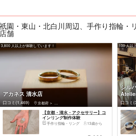
祇園・東山・北白川周辺、手作り指輪・リ
店舗
3,800 人以上が体験しています！
100 人
シル
アカネス 清水店
Ateli
口コミ(1,469)
口コミ(3
京都府
東山区（京都市）・祇園・嵯峨野
【京都・清水・アクセサリー】コ
インリング制作体験
手作り指輪・リング
13歳から