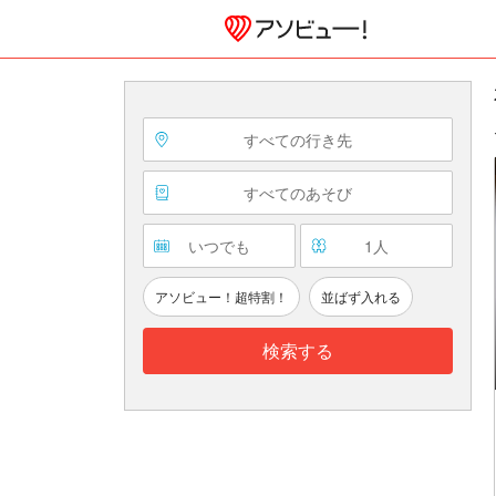
すべての行き先
すべてのあそび
いつでも
1
人
アソビュー！超特割！
並ばず入れる
検索する