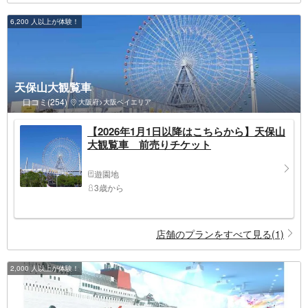
6,200 人以上が体験！
天保山大観覧車
口コミ(254)
大阪府>大阪ベイエリア
【2026年1月1日以降はこちらから】天保山
大観覧車 前売りチケット
遊園地
3歳から
店舗のプランをすべて見る(1)
2,000 人以上が体験！