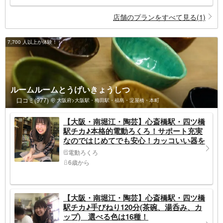
店舗のプランをすべて見る(1)
7,700 人以上が体験！
ルームルームとうげいきょうしつ
口コミ(977)
大阪府>大阪駅・梅田駅・福島・淀屋橋・本町
【大阪・南堀江・陶芸】心斎橋駅・四ツ橋
駅チカ♪本格的電動ろくろ！サポート充実
なのではじめてでも安心！カッコいい器を
つくろう
電動ろくろ
6歳から
【大阪・南堀江・陶芸】心斎橋駅・四ツ橋
駅チカ♪手びねり120分(茶碗、湯呑み、カ
ップ) 選べる色は16種！