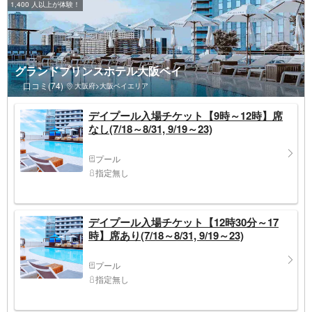
1,400 人以上が体験！
グランドプリンスホテル大阪ベイ
口コミ(74)
大阪府>大阪ベイエリア
デイプール入場チケット【9時～12時】席
なし(7/18～8/31, 9/19～23)
プール
指定無し
デイプール入場チケット【12時30分～17
時】席あり(7/18～8/31, 9/19～23)
プール
指定無し