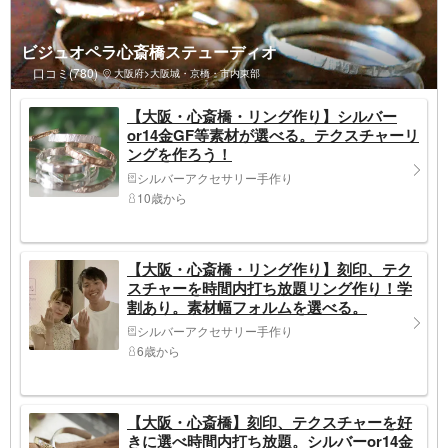
ビジュオペラ心斎橋ステューディオ
口コミ(780)
大阪府>大阪城・京橋・市内東部
【大阪・心斎橋・リング作り】シルバー
or14金GF等素材が選べる。テクスチャーリ
ングを作ろう！
シルバーアクセサリー手作り
10歳から
【大阪・心斎橋・リング作り】刻印、テク
スチャーを時間内打ち放題リング作り！学
割あり。素材幅フォルムを選べる。
シルバーアクセサリー手作り
6歳から
【大阪・心斎橋】刻印、テクスチャーを好
きに選べ時間内打ち放題。シルバーor14金