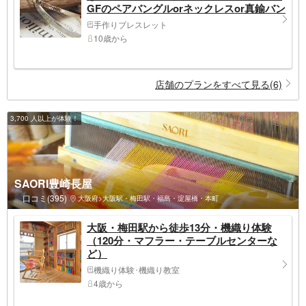
GFのペアバングルorネックレスor真鍮バン
グル作り
手作りブレスレット
10歳から
店舗のプランをすべて見る(6)
3,700 人以上が体験！
SAORI豊崎長屋
口コミ(395)
大阪府>大阪駅・梅田駅・福島・淀屋橋・本町
大阪・梅田駅から徒歩13分・機織り体験
（120分・マフラー・テーブルセンターな
ど）
機織り体験･機織り教室
4歳から