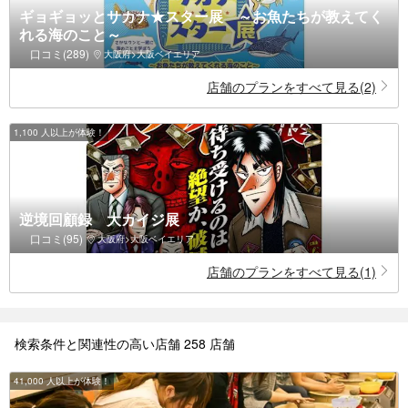
ギョギョッとサカナ★スター展 ～お魚たちが教えてく
れる海のこと～
口コミ(289)
大阪府>大阪ベイエリア
店舗のプランをすべて見る(2)
1,100 人以上が体験！
逆境回顧録 大カイジ展
口コミ(95)
大阪府>大阪ベイエリア
店舗のプランをすべて見る(1)
検索条件と関連性の高い店舗 258 店舗
41,000 人以上が体験！