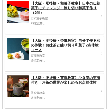
【大阪・肥後橋・和菓子教室】日本の伝統
菓子にチャレンジ！練り切り和菓子作り
（2個）
和菓子教室
指定無し
【大阪・肥後橋・茶道教室】自分で作る和
の体験！お抹茶と練り切り和菓子2点体験
コース
茶道教室
指定無し
【大阪・肥後橋・茶道教室】ひき茶の実演
付き！お茶の世界が楽しめるお点前体験
茶道教室
指定無し