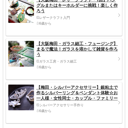
グルまたはキーホルダーに挑戦！楽しく作
ろう
レザークラフト入門
6歳から
【大阪梅田・ガラス細工・フュージング】
まるで魔法！ガラスを溶かして雑貨を作ろ
う
ガラス工房・ガラス細工
6歳から
【梅田・シルバーアクセサリー】銀粘土で
作るシルバーリング＆ペンダント体験☆お
一人様・女性同士・カップル・ファミリー
に
シルバーアクセサリー手作り
6歳から