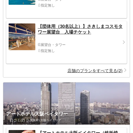
指定無し
【団体用（30名以上）】さきしまコスモタ
ワー展望台 入場チケット
展望台・タワー
指定無し
店舗のプランをすべて見る(2)
アートホテル大阪ベイタワー
口コミ(2)
大阪府>大阪ベイエリア
【アートホテル大阪ベイタワー（鉄板焼