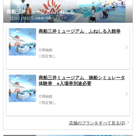
商船三井ミュージアムふねしる
口コミ(133)
大阪府>大阪ベイエリア
商船三井ミュージアム ふねしる入館券
博物館
指定無し
商船三井ミュージアム 操船シミュレータ
体験券 ※入場券別途必要
博物館
指定無し
店舗のプランをすべて見る(2)