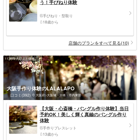
う！手びねり体験
手びねり・型取り
18歳から
店舗のプランをすべて見る(10)
11,500 人以上が体験！
大阪手作り体験のLALALAPO
口コミ(392)
大阪府>大阪城・京橋・市内東部
【大阪・心斎橋・バングル作り体験】当日
予約OK！美しく輝く真鍮のバングル作り
体験
手作りブレスレット
13歳から