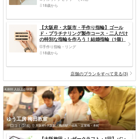
18歳から
【大阪府・大阪市・手作り指輪】ゴール
ド・プラチナリング製作コース・二人だけ
の特別な指輪を作ろう！結婚指輪（1個）
手作り指輪・リング
18歳から
店舗のプランをすべて見る(3)
4,600 人以上が体験！
ゆう工房 梅田教室
口コミ(316)
大阪府>大阪駅・梅田駅・福島・淀屋橋・本町
【大阪梅田・レザークラフト・1回】バン