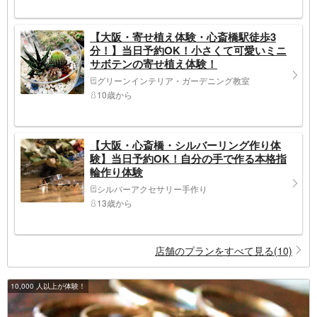
【大阪・寄せ植え体験・心斎橋駅徒歩3
分！】当日予約OK！小さくて可愛いミニ
サボテンの寄せ植え体験！
グリーンインテリア・ガーデニング教室
10歳から
【大阪・心斎橋・シルバーリング作り体
験】当日予約OK！自分の手で作る本格指
輪作り体験
シルバーアクセサリー手作り
13歳から
店舗のプランをすべて見る(10)
10,000 人以上が体験！