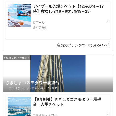
デイプール入場チケット【12時30分～17
時】席なし(7/18～8/31, 9/19～23)
プール
指定無し
店舗のプランをすべて見る(12)
6,500 人以上が体験！
さきしまコスモタワー展望台
口コミ(658)
大阪府>大阪ベイエリア
【8％割引】さきしまコスモタワー展望
台 入場チケット
展望台・タワー