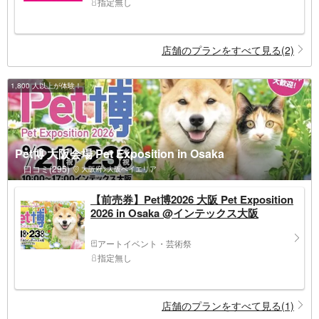
指定無し
店舗のプランをすべて見る(2)
1,800 人以上が体験！
Pet博 大阪会場 Pet Exposition in Osaka
口コミ(295)
大阪府>大阪ベイエリア
【前売券】Pet博2026 ⼤阪 Pet Exposition
2026 in Osaka @インテックス大阪
アートイベント・芸術祭
指定無し
店舗のプランをすべて見る(1)