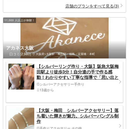
店舗のプランをすべて見る(3)
11,000 人以上が体験！
アカネス大阪
口コミ(2,980)
大阪府>大阪駅・梅田駅・福島・淀屋橋・本町
【シルバーリング作り・大阪】阪急大阪梅
田駅より徒歩3分！自分達の手で作る感
動！わかりやすい丁寧な指導で「思い出と
共に」一品物作り
シルバーアクセサリー手作り
13歳から
【大阪・梅田 シルバーアクセサリー】落
ち着いた輝きが魅力。シルバーバングル制
作
手作りアクセサリー その他