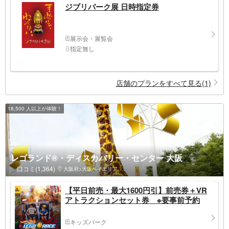
ジブリパーク展 日時指定券
展示会・展覧会
指定無し
店舗のプランをすべて見る(1)
18,500 人以上が体験！
レゴランド®・ディスカバリー・センター 大阪
口コミ(1,364)
大阪府>大阪ベイエリア
【平日前売・最大1600円引】前売券＋VR
アトラクションセット券 ※要事前予約
キッズパーク