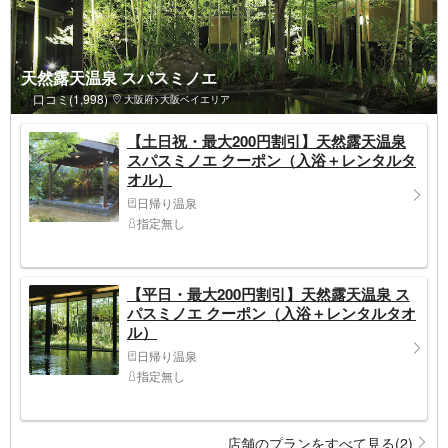
天然露天温泉 スパスミノエ
口コミ(1,998)
大阪府>大阪ベイエリア
【土日祝・最大200円割引】天然露天温泉
スパスミノエ クーポン（入浴＋レンタルタ
オル）
日帰り温泉
指定無し
【平日・最大200円割引】天然露天温泉 ス
パスミノエ クーポン（入浴＋レンタルタオ
ル）
日帰り温泉
指定無し
店舗のプランをすべて見る(2)