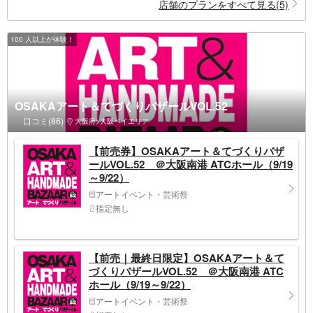
店舗のプランをすべて見る(5)
100 人以上が体験！
OSAKAアート＆てづくりバザールVOL.52
口コミ(86)
大阪府>大阪ベイエリア
【前売券】OSAKAアート＆てづくりバザ
ールVOL.52 ＠大阪南港 ATCホール（9/19
～9/22）
アートイベント・芸術祭
指定無し
【前売｜最終日限定】OSAKAアート＆て
づくりバザールVOL.52 ＠大阪南港 ATC
ホール（9/19～9/22）
アートイベント・芸術祭