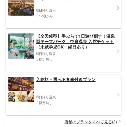
日帰り温泉
12歳から
【全天候型】手ぶらで1日遊び倒す！温泉
型テーマパーク 空庭温泉 入館チケット
（未就学児OK・縁日あり）
日帰り温泉
指定無し
入館料＋選べる食事付きプラン
日帰り温泉
指定無し
店舗のプランをすべて見る(3)