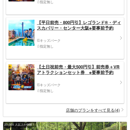
指定無し
【平日前売・800円引】レゴランド®・ディ
スカバリー・センター大阪※要事前予約
キッズパーク
指定無し
【土日祝前売・最大500円引】前売券＋VR
アトラクションセット券 ※要事前予約
キッズパーク
指定無し
店舗のプランをすべて見る(4)
20,000 人以上が体験！