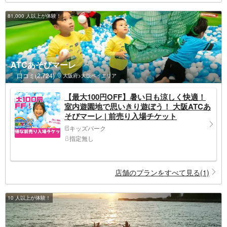
81,000 人以上が体験！
ATCあそびマーレ
口コミ(2,724)
大阪府>大阪ベイエリア
【最大100円OFF】暑い日も涼しく快適！
室内遊園地で思いきり遊ぼう！ 大阪ATCあ
そびマーレ | 前売り入場チケット
キッズパーク
指定無し
店舗のプランをすべて見る(1)
10 人以上が体験！