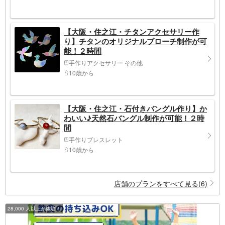
【大阪・住之江・チタンアクセサリー作
り】チタンのオリジナルブローチ制作が可
能！２時間
手作りアクセサリー その他
10歳から
【大阪・住之江・石付きバングル作り】か
わいい♪天然石バングル制作が可能！２時
間
手作りブレスレット
10歳から
店舗のプランをすべて見る(6)
28,000 人以上が体験！