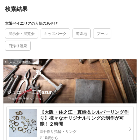
検索結果
の
人気のあそび
大阪ベイエリア
展示会・展覧会
キッズパーク
遊園地
プール
日帰り温泉
10 人以上が体験！
ジュエリー工房azur
大阪府>大阪ベイエリア
【大阪・住之江・真鍮＆シルバーリング作
り】様々なオリジナルリングの制作が可
能！２時間
手作り指輪・リング
10歳から