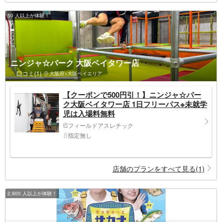
50 人以上が体験！
ニンジャ☆パーク 大阪ベイタワー店
口コミ(1)
大阪府>大阪ベイエリア
【クーポンで500円引！】ニンジャ☆パー
ク大阪ベイタワー店 1日フリーパス※未就学
児は入場料無料
フィールドアスレチック
指定無し
店舗のプランをすべて見る(1)
2,900 人以上が体験！