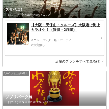
スタベコ!
口コミ(4)
大阪府>大阪ベイエリア
【大阪・天保山・クルーズ】大阪港で海上
カラオケ！（貸切・2時間）
クルージング・船上パーティー
指定無し
店舗のプランをすべて見る(1)
5,100 人以上が体験！
ジブリパーク展
口コミ(307)
大阪府>大阪ベイエリア