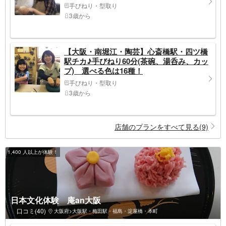
手びねり・型取り
3歳から
【大阪・南堀江・陶芸】心斎橋駅・四ツ橋
駅チカ♪手びねり60分(茶碗、湯呑み、カッ
プ) 選べる色は16種！
手びねり・型取り
3歳から
店舗のプランをすべて見る(9)
1,400 人以上が体験！
日本文化体験 庵an大阪
口コミ(40)
大阪府>大阪駅・梅田駅・福島・淀屋橋・本町