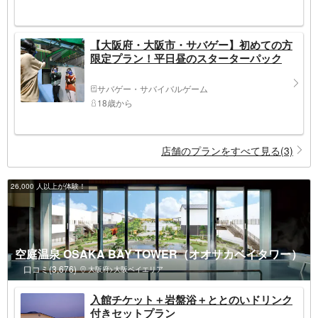
【大阪府・大阪市・サバゲー】初めての方
限定プラン！平日昼のスターターパック
サバゲー・サバイバルゲーム
18歳から
店舗のプランをすべて見る(3)
26,000 人以上が体験！
空庭温泉 OSAKA BAY TOWER（オオサカベイタワー）
口コミ(3,676)
大阪府>大阪ベイエリア
入館チケット＋岩盤浴＋ととのいドリンク
付きセットプラン