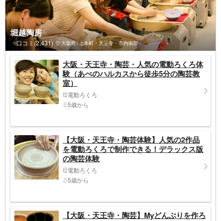
堀越陶房
口コミ(2,431)
大阪府>上本町・天王寺・市内南部
大阪・天王寺・陶芸・人気の電動ろくろ体
験（あべのハルカスから徒歩5分の陶芸教
室）
電動ろくろ
5歳から
【大阪・天王寺・陶芸体験】人気の2作品
を電動ろくろで制作できる！デラックス版
の陶芸体験
電動ろくろ
5歳から
【大阪・天王寺・陶芸】Myどんぶりを作ろ