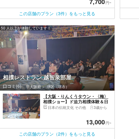
7,700
円~
この店舗のプラン（3件）をもっと見る
50 人以上が体験しています！
相撲レストラン 越智泉部屋
口コミ(6)
大阪府
堺区（堺市）
【大阪・りんくうタウン・〈梅〉
相撲ショー】ド迫力相撲体験＆日
本文化を味わうレストラン！元大
日本の伝統文化 その他
3歳から
相撲力士「小錦」プロデュース☆
屋台ブースで食べ歩きも♪
13,000
円~
この店舗のプラン（2件）をもっと見る