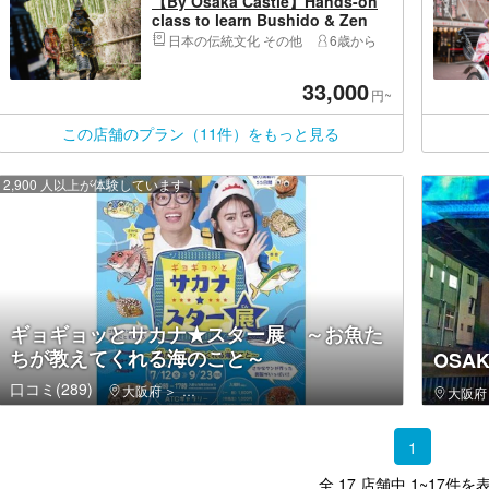
【By Osaka Castle】Hands-on
class to learn Bushido & Zen
with photo
日本の伝統文化 その他
6歳から
33,000
円~
この店舗のプラン（11件）をもっと見る
2,900 人以上が体験しています！
ギョギョッとサカナ★スター展 ～お魚た
ちが教えてくれる海のこと～
OSA
口コミ(289)
大阪府
住之江区（大阪市）・コスモスクエア・南港
大阪府
1
全 17 店舗中 1~17件を