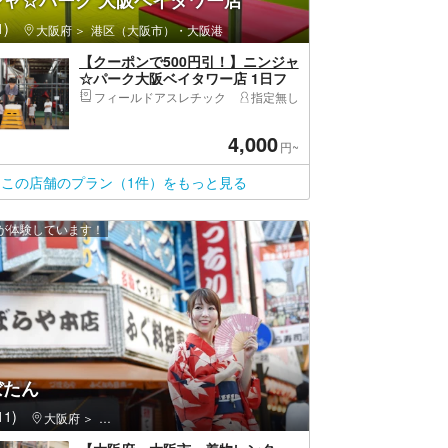
ジャ☆パーク 大阪ベイタワー店
)
大阪府
港区（大阪市）・大阪港
【クーポンで500円引！】ニンジャ
☆パーク大阪ベイタワー店 1日フ
リーパス※未就学児は入場料無料
フィールドアスレチック
指定無し
4,000
円~
この店舗のプラン（1件）をもっと見る
上が体験しています！
ぼたん
1)
大阪府
浪速区（大阪市）・通天閣・新世界・新今宮