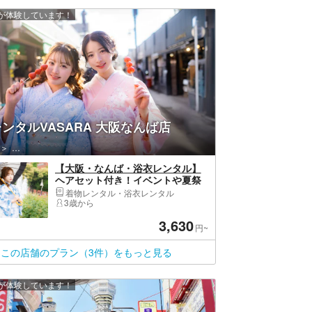
上が体験しています！
ンタルVASARA 大阪なんば店
メリカ村
中央区（大阪市）・大阪城公園・天満橋・道頓堀・アメリカ村
【大阪・なんば・浴衣レンタル】
ヘアセット付き！イベントや夏祭
りにも！浴衣一式レンタル＆着付
着物レンタル・浴衣レンタル
けプラン！
3歳から
3,630
円~
この店舗のプラン（3件）をもっと見る
上が体験しています！