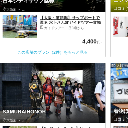
ニン
日本シティサップ協会
口コミ(1
大阪府
中央区（大阪市）・大阪城公園・天満橋・道頓堀・アメリカ村
【大阪・道頓堀】サップボートで
巡る 水上さんぽガイドツアー道頓
堀コース＆ツアー写真無料！（1〜
ガイドツアー
3歳から
6名貸切・50分）
4,400
円~
この店舗のプラン（2件）をもっと見る
50 人以
着物
SAMURAIHONOR
口コミ(1
大阪府
天王寺区（大阪市）・上本町・玉造