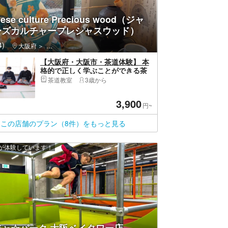
ese culture Precious wood（ジャ
ーズカルチャープレシャスウッド）
)
大阪府
天王寺区（大阪市）・上本町・玉造
【大阪府・大阪市・茶道体験】 本
格的で正しく学ぶことができる茶
道 大阪城近辺教室
茶道教室
3歳から
3,900
円~
この店舗のプラン（8件）をもっと見る
上が体験しています！