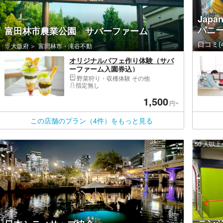
Japan
パニ
富田林市農業公園 サバーファーム
口コミ(4
大阪府
富田林市・滝谷不動
オリジナルパフェ作り体験（サバ
ーファーム入園券込）
野菜狩り・収穫体験 その他
指定無し
1,500
円~
この店舗のプラン（4件）をもっと見る
50 人以