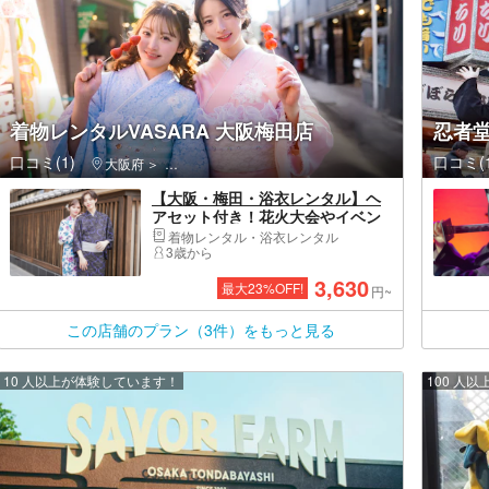
着物レンタルVASARA 大阪梅田店
忍者
口コミ(1)
口コミ(1
大阪府
福島区（大阪市）・野田・淀川
【大阪・梅田・浴衣レンタル】ヘ
アセット付き！花火大会やイベン
トにも！浴衣一式レンタル＆着付
着物レンタル・浴衣レンタル
けプラン！
3歳から
3,630
最大
23
%OFF!
円~
この店舗のプラン（3件）をもっと見る
10 人以上が体験しています！
100 人