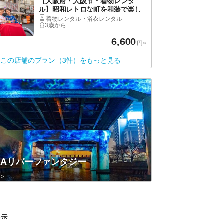
【大阪府・大阪市・着物レンタ
ル】昭和レトロな町を和装で楽し
む。着物レンタルプラン
着物レンタル・浴衣レンタル
3歳から
6,600
円~
この店舗のプラン（3件）をもっと見る
KAリバーファンタジー
中央区（大阪市）・大阪城公園・天満橋・道頓堀・アメリカ村
表示