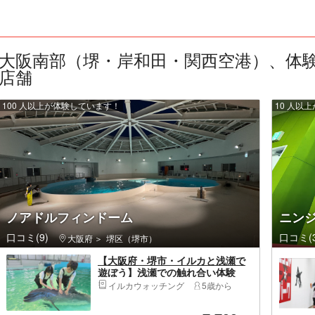
大阪南部（堺・岸和田・関西空港）、体験観
店舗
100 人以上が体験しています！
10 人以
ノアドルフィンドーム
ニンジ
口コミ(9)
口コミ(3
大阪府
堺区（堺市）
【大阪府・堺市・イルカと浅瀬で
遊ぼう】浅瀬での触れ合い体験
イルカウォッチング
5歳から