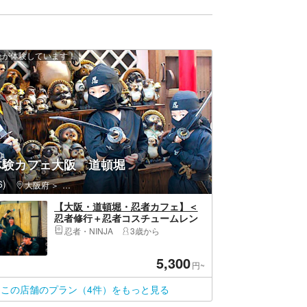
以上が体験しています！
体験カフェ大阪 道頓堀
)
九条
大阪府
旭区（大阪市）・関目高殿・千林大宮・城北公園
【大阪・道頓堀・忍者カフェ】＜
忍者修行＋忍者コスチュームレン
タル＋ワンドリンク＞自来也コー
忍者・NINJA
3歳から
ス
5,300
円~
この店舗のプラン（4件）をもっと見る