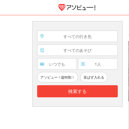
すべての行き先
すべてのあそび
いつでも
1
人
アソビュー！超特割！
並ばず入れる
検索する