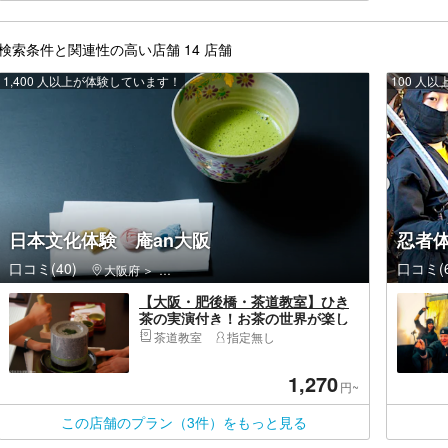
検索条件と関連性の高い店舗 14 店舗
1,400 人以上が体験しています！
100 人
日本文化体験 庵an大阪
忍者
口コミ(40)
口コミ(6
大阪府
西区（大阪市）・肥後橋・本町・京セラドーム大阪・
【大阪・肥後橋・茶道教室】ひき
茶の実演付き！お茶の世界が楽し
めるお点前体験
茶道教室
指定無し
1,270
円~
この店舗のプラン（3件）をもっと見る