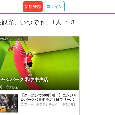
新規登録
ログイン
光、いつでも、1人 ： 3
上が体験しています！
ャ☆パーク 和泉中央店
)
大阪府
和泉市・和泉中央・和泉府中
【クーポンで500円引！】ニンジャ
☆パーク和泉中央店 1日フリーパ
ス※未就学児は入場料無料
フィールドアスレチック
指定無し