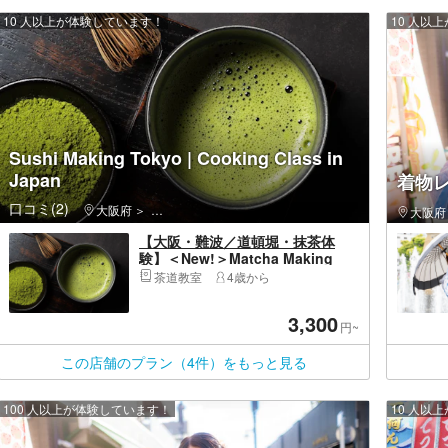
10 人以上が体験しています！
10 人以
Sushi Making Tokyo | Cooking Class in
Japan
着物レ
口コミ(2)
大阪府
中央区（大阪市）・大阪城公園・天満橋・道頓堀・ア
大阪府
【大阪・難波／道頓堀・抹茶体
験】＜New!＞Matcha Making
Osaka！Cooking Class in Japan
茶道教室
4歳から
3,300
円~
この店舗のプラン（4件）をもっと見る
100 人以上が体験しています！
10 人以