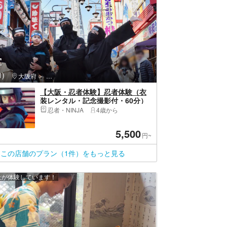
堂
)
大阪府
浪速区（大阪市）・通天閣・新世界・新今宮
【大阪・忍者体験】忍者体験（衣
装レンタル・記念撮影付・60分）
忍者・NINJA
4歳から
5,500
円~
この店舗のプラン（1件）をもっと見る
以上が体験しています！