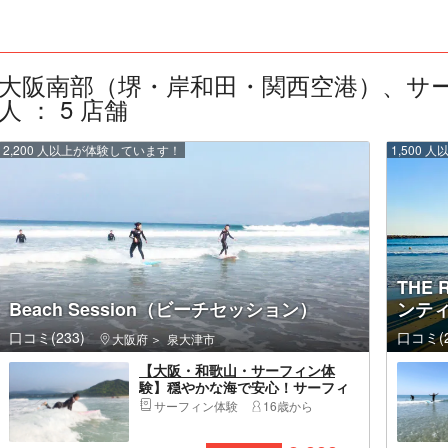
大阪南部（堺・岸和田・関西空港）、サ
人 ： 5 店舗
2,200 人以上が体験しています！
1,500
THE
Beach Session（ビーチセッション）
ンテ
口コミ(233)
口コミ(2
大阪府
泉大津市
【大阪・和歌山・サーフィン体
験】穏やかな海で安心！サーフィ
ン体験！現地集合もOKです
サーフィン体験
16歳から