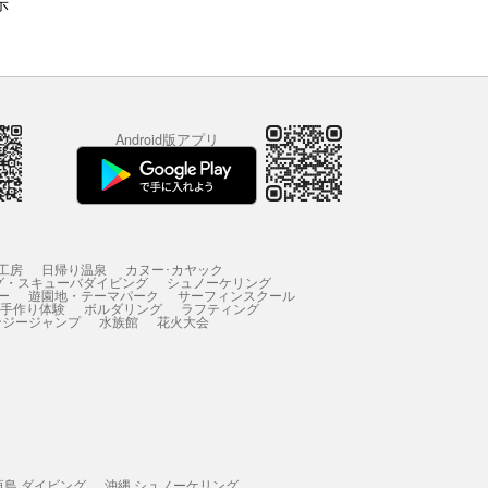
示
Android版アプリ
工房
日帰り温泉
カヌー･カヤック
グ・スキューバダイビング
シュノーケリング
ー
遊園地・テーマパーク
サーフィンスクール
 手作り体験
ボルダリング
ラフティング
ンジージャンプ
水族館
花火大会
垣島 ダイビング
沖縄 シュノーケリング