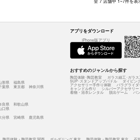
全 7 店舗中 1~7件を表
アプリをダウンロード
iPhone版アプリ
おすすめのジャンルから探す
陶芸体験･陶芸教室
ガラス細工･ガラス
SUP･スタンドアップパドル
ダイビン
山形県
福島県
アクセサリー手作り体験
パラグライダ
千葉県
東京都
神奈川県
キャンドル作り
シルバーアクセサリー
着物・浴衣レンタル
脱出ゲーム
バ
奈良県
和歌山県
山口県
大分県
宮崎県
鹿児島県
陶芸体験・陶芸教室 関西
ボルダリング 東京
陶芸体験・陶芸教室 東京
石