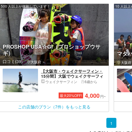
500 人以上が体験しています！
10 人以
PROSHOP USA☆GI（プロショップウサ
ギ）
マタ
口コミ(39)
大阪府
此花区（大阪市）・ユニバーサルシティ・西九条
大阪府
【大阪市・ウェイクサーフィン・
15分間】大阪でウェイクサーフィ
ンを楽しもう（写真撮影プレゼン
ウェイクサーフィン
6歳から
ト）
4,000
最大
20
%OFF!
円~
この店舗のプラン（7件）をもっと見る
1