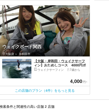
ウェイクボード関西
大阪府
岸和田市
【大阪・岸和田・ウェイクサーフ
ィン】おためしコース 4000円ポ
ッキリ！オールレンタル無料！温
ウェイクサーフィン
7歳から
水シャワー無料！他に料金かかり
ません
4,000
円~
この店舗のプラン（4件）をもっと見る
検索条件と関連性の高い店舗 2 店舗