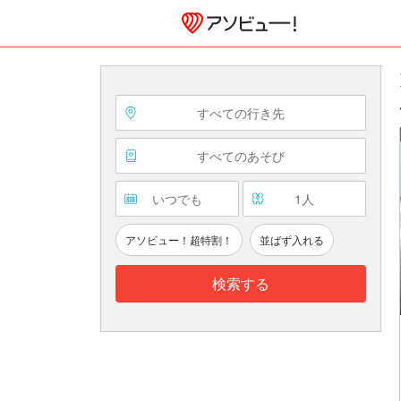
すべての行き先
すべてのあそび
いつでも
1
人
アソビュー！超特割！
並ばず入れる
検索する