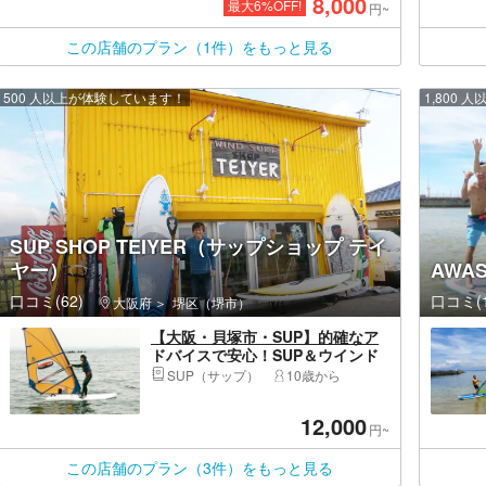
8,000
最大
6
%OFF!
円~
この店舗のプラン（1件）をもっと見る
500 人以上が体験しています！
1,800
SUP SHOP TEIYER（サップショップ テイ
ヤー）
AWA
口コミ(62)
口コミ(1
大阪府
堺区（堺市）
【大阪・貝塚市・SUP】的確なア
ドバイスで安心！SUP＆ウインド
サーフィンコース
SUP（サップ）
10歳から
12,000
円~
この店舗のプラン（3件）をもっと見る