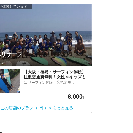
上が体験しています！
ハリサーフ
福島区（大阪市）・野田・淀川
【大阪・福島・サーフィン体験】
往復交通費無料！女性やキッズも
安心の初心者体験！朝出発プラン
サーフィン体験
指定無し
8,000
円~
この店舗のプラン（1件）をもっと見る