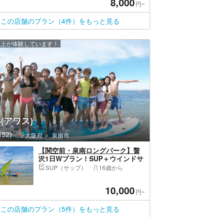
8,000
円~
この店舗のプラン（4件）をもっと見る
 人以上が体験しています！
S(アワス)
52)
大阪府
泉南市
【関空前・泉南ロングパーク】贅
沢1日Wプラン！SUP＋ウインドサ
ーフィン体験（写真・動画付）
SUP（サップ）
16歳から
10,000
円~
この店舗のプラン（5件）をもっと見る