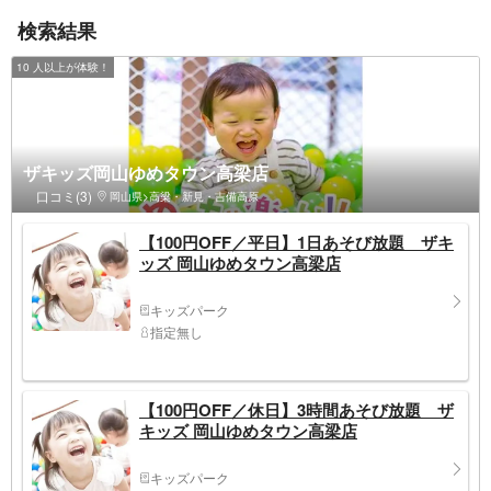
検索結果
10 人以上が体験！
ザキッズ岡山ゆめタウン高梁店
口コミ(3)
岡山県>高梁・新見・吉備高原
【100円OFF／平日】1日あそび放題 ザキ
ッズ 岡山ゆめタウン高梁店
キッズパーク
指定無し
【100円OFF／休日】3時間あそび放題 ザ
キッズ 岡山ゆめタウン高梁店
キッズパーク