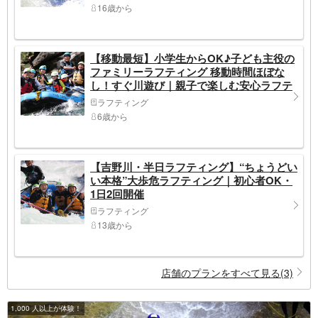
16歳から
【移動最短】小学生からOK♪子ども主役の
ファミリーラフティング 移動時間ほぼな
し！すぐ川遊び｜親子で楽しむ安心ラフテ
ィング体験 穏やかな流れ中心で小学生から
ラフティング
参加できる人気ファミリーコース
6歳から
【吉野川・半日ラフティング】“ちょうどい
い本格”大歩危ラフティング｜初心者OK・
1日2回開催
ラフティング
13歳から
店舗のプランをすべて見る(3)
1,000 人以上が体験！