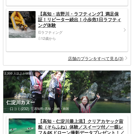
【高知・吉野川・ラフティング】満足保
証！リピーター続出！小歩危1日ラフティ
ング体験
ラフティング
12歳から
店舗のプランをすべて見る(3)
2,300 人以上が体験！
仁淀川カヌー
口コミ(232)
高知県>高知・須崎・南国
【高知・仁淀川最上流】クリアカヤック宙
船（そらふね）体験／スイーツ付／一眼レ
フ＆4Kドローン撮影データプレゼント！／