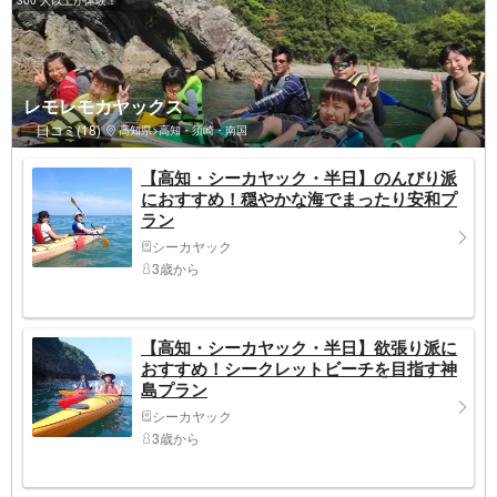
レモレモカヤックス
口コミ(18)
高知県>高知・須崎・南国
【高知・シーカヤック・半日】のんびり派
におすすめ！穏やかな海でまったり安和プ
ラン
シーカヤック
3歳から
【高知・シーカヤック・半日】欲張り派に
おすすめ！シークレットビーチを目指す神
島プラン
シーカヤック
3歳から