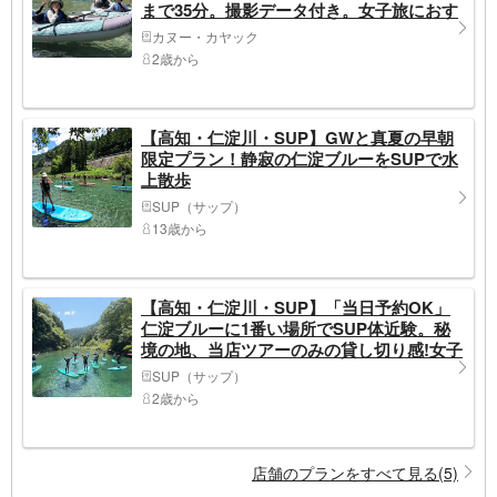
まで35分。撮影データ付き。女子旅におす
すめ。2歳～OK。
カヌー・カヤック
2歳から
【高知・仁淀川・SUP】GWと真夏の早朝
限定プラン！静寂の仁淀ブルーをSUPで水
上散歩
SUP（サップ）
13歳から
【高知・仁淀川・SUP】「当日予約OK」
仁淀ブルーに1番い場所でSUP体近験。秘
境の地、当店ツアーのみの貸し切り感!女子
旅におすすめ。2歳～OK、愛犬とドッグ
SUP（サップ）
SUP対応店!
2歳から
店舗のプランをすべて見る(5)