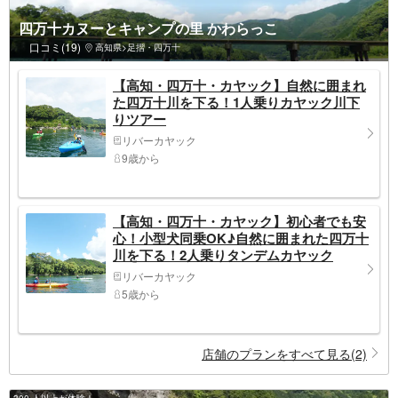
四万十カヌーとキャンプの里 かわらっこ
口コミ(19)
高知県>足摺・四万十
【高知・四万十・カヤック】自然に囲まれ
た四万十川を下る！1人乗りカヤック川下
りツアー
リバーカヤック
9歳から
【高知・四万十・カヤック】初心者でも安
心！小型犬同乗OK♪自然に囲まれた四万十
川を下る！2人乗りタンデムカヤック
リバーカヤック
5歳から
店舗のプランをすべて見る(2)
300 人以上が体験！