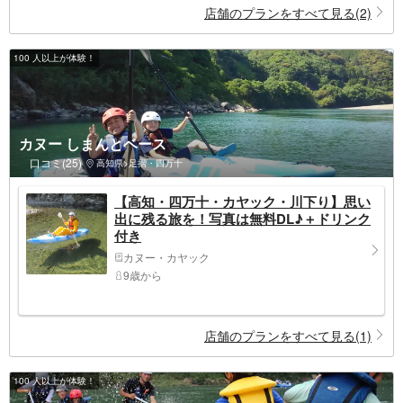
店舗のプランをすべて見る(2)
100 人以上が体験！
カヌー しまんとベース
口コミ(25)
高知県>足摺・四万十
【高知・四万十・カヤック・川下り】思い
出に残る旅を！写真は無料DL♪＋ドリンク
付き
カヌー・カヤック
9歳から
店舗のプランをすべて見る(1)
100 人以上が体験！