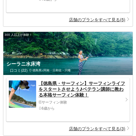
店舗のプランをすべて見る(5)
300 人以上が体験！
シーラニ水床湾
口コミ(22)
徳島県>阿南・日和佐・宍喰
【徳島県・サーフィン】サーフィンライフ
をスタートさせよう♪ベテラン講師に教わ
る本格サーフィン体験！
サーフィン体験
6歳から
店舗のプランをすべて見る(3)