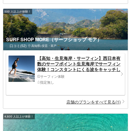
500 人以上が体験！
SURF SHOP MORE（サーフショップ モア）
口コミ(52)
高知県>安芸・室戸
【高知・生見海岸・サーフィン】西日本有
数のサーフポイント生見海岸でサーフィン
体験！コンスタントにくる波をキャッチし
よう（約2時間30分）
サーフィン体験
指定無し
店舗のプランをすべて見る(1)
4,600 人以上が体験！