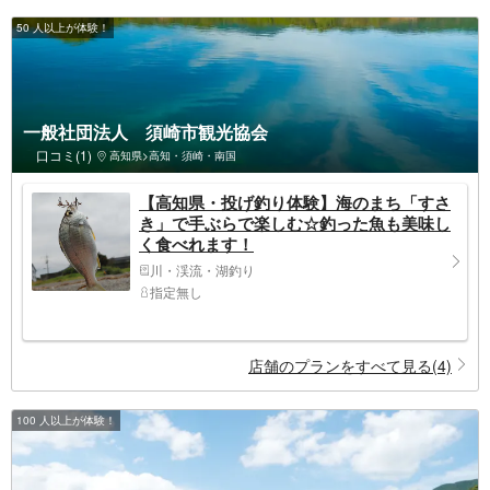
50 人以上が体験！
一般社団法人 須崎市観光協会
口コミ(1)
高知県>高知・須崎・南国
【高知県・投げ釣り体験】海のまち「すさ
き」で手ぶらで楽しむ☆釣った魚も美味し
く食べれます！
川・渓流・湖釣り
指定無し
店舗のプランをすべて見る(4)
100 人以上が体験！