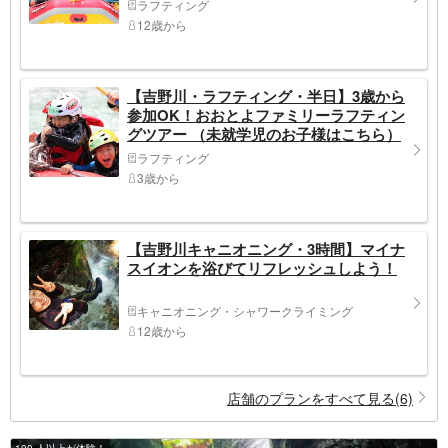
ラフティング
12歳から
【吉野川・ラフティング・半日】3歳から
参加OK！おおとよファミリーラフティン
グツアー （未就学児のお子様はこちら）
ラフティング
3歳から
【吉野川キャニオニング・3時間】マイナ
スイオンを浴びてリフレッシュしよう！
キャニオニング・シャワークライミング
12歳から
店舗のプランをすべて見る(6)
100 人以上が体験！