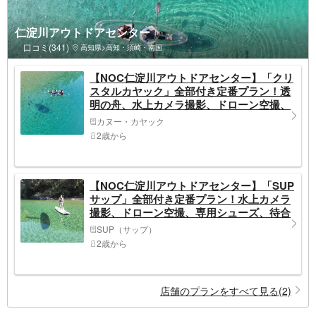
仁淀川アウトドアセンター
口コミ(341)
高知県>高知・須崎・南国
【NOC仁淀川アウトドアセンター】「クリ
スタルカヤック」全部付き定番プラン！透
明の舟、水上カメラ撮影、ドローン空撮、
ウェア・レンタル品充実、待合室、トイ
カヌー・カヤック
レ、売店、駐車場完備（上流仁淀ブルーエ
2歳から
リア）
【NOC仁淀川アウトドアセンター】「SUP
サップ」全部付き定番プラン！水上カメラ
撮影、ドローン空撮、専用シューズ、待合
室、トイレ、売店、駐車場完備、レンタル
SUP（サップ）
ウェア充実（上流仁淀ブルーエリア）
2歳から
店舗のプランをすべて見る(2)