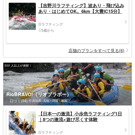
【吉野川ラフティング】波あり・飛び込み
あり・はじめてOK。6km【大豊IC15分】
ラフティング
5歳から
店舗のプランをすべて見る(6)
500 人以上が体験！
RioBRAVO!（リオブラボー）
口コミ(34)
高知県>高知・須崎・南国
【日本一の激流】小歩危ラフティング1日
｜8つの激流×遊び尽くす体験
ラフティング