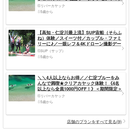
カップル・ファミリーに♪
リバーカヤック
5歳から
【高知・仁淀川最上流】SUP宙船（そらふ
ね）体験／スイーツ付／カップル・ファミ
リーに♪／一眼レフ＆4Kドローン撮影デー
タプレゼント！
SUP（サップ）
5歳から
＼＼4人以上ならお得／／仁淀ブルーをみ
んなで満喫★クリアカヤック体験！《4名
以上なら全員1000円OFF！》＜期間限定＞
【お友達同士・ファミリーにおすすめ】※
リバーカヤック
スイーツは付きません
5歳から
店舗のプランをすべて見る(9)