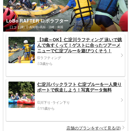
LoBo RAFTER ロボラフター
口コミ(8)
高知県>高知・須崎・南国
【3歳～OK】仁淀川ラフティング 泳いで跳
んで魚すくって！ゲストに合ったツアーメ
ニューで仁淀ブルーを遊びつくそう！
ラフティング
3歳から
仁淀川パックラフト 仁淀ブルーを一人乗り
ボートで疾走しよう！写真データ無料
川下り･ライン下り
11歳から
店舗のプランをすべて見る(2)