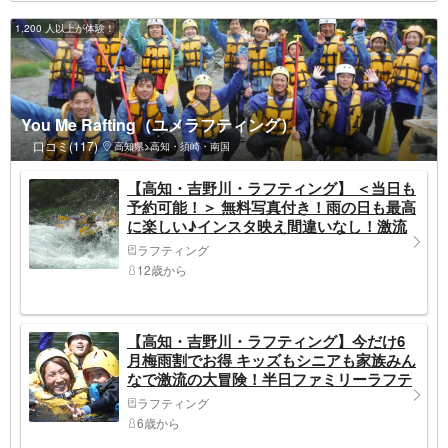
1,200 人以上が体験！
You Me Rafting（ユメラフティング）
口コミ(117)
高知県>高知・須崎・南国
【高知・吉野川・ラフティング】 ＜当日も
予約可能！＞ 無料写真付き！雨の日も最高
に楽しい♪インスタ映え間違いなし！激流
の大歩危で半日コース（3時間）
ラフティング
12歳から
【高知・吉野川・ラフティング】今だけ6
月梅雨割でお得 キッズもシニアも家族みん
なで激流の大冒険！半日ファミリーラフテ
ィング
ラフティング
6歳から