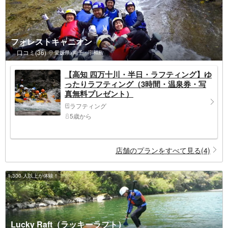
フォレストキャニオン
口コミ(36)
愛媛県>南予・宇和島
【高知 四万十川・半日・ラフティング】ゆ
ったりラフティング（3時間・温泉券・写
真無料プレゼント）
ラフティング
5歳から
店舗のプランをすべて見る(4)
1,300 人以上が体験！
Lucky Raft（ラッキーラフト）