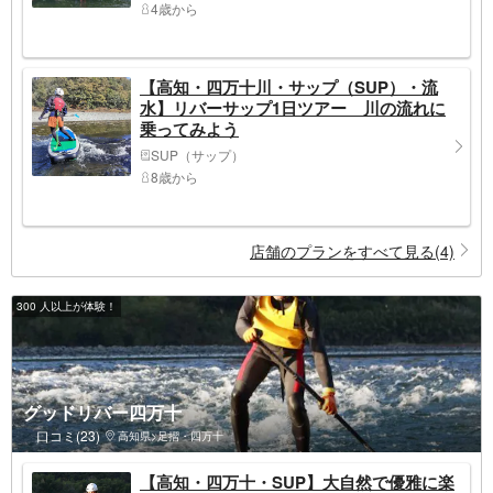
4歳から
【高知・四万十川・サップ（SUP）・流
水】リバーサップ1日ツアー 川の流れに
乗ってみよう
SUP（サップ）
8歳から
店舗のプランをすべて見る(4)
300 人以上が体験！
グッドリバー四万十
口コミ(23)
高知県>足摺・四万十
【高知・四万十・SUP】大自然で優雅に楽