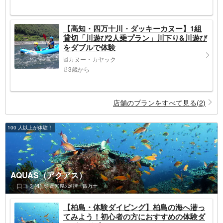
【高知・四万十川・ダッキーカヌー】1組
貸切「川遊び2人乗プラン」川下り&川遊び
をダブルで体験
カヌー・カヤック
3歳から
店舗のプランをすべて見る(2)
100 人以上が体験！
AQUAS（アクアス）
口コミ(4)
高知県>足摺・四万十
【柏島・体験ダイビング】柏島の海へ潜っ
てみよう！初心者の方におすすめの体験ダ