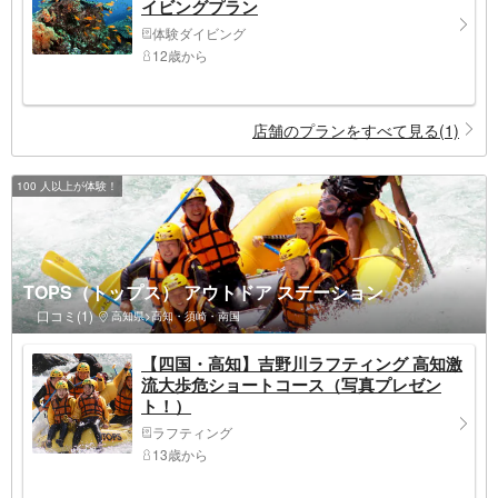
イビングプラン
体験ダイビング
12歳から
店舗のプランをすべて見る(1)
100 人以上が体験！
TOPS（トップス） アウトドア ステーション
口コミ(1)
高知県>高知・須崎・南国
【四国・高知】吉野川ラフティング 高知激
流大歩危ショートコース（写真プレゼン
ト！）
ラフティング
13歳から