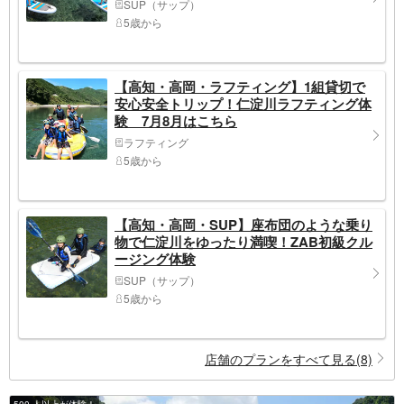
SUP（サップ）
5歳から
【高知・高岡・ラフティング】1組貸切で
安心安全トリップ！仁淀川ラフティング体
験 7月8月はこちら
ラフティング
5歳から
【高知・高岡・SUP】座布団のような乗り
物で仁淀川をゆったり満喫！ZAB初級クル
ージング体験
SUP（サップ）
5歳から
店舗のプランをすべて見る(8)
500 人以上が体験！