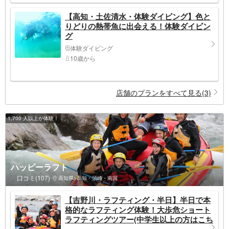
【高知・土佐清水・体験ダイビング】色と
りどりの熱帯魚に出会える！体験ダイビン
グ
体験ダイビング
10歳から
店舗のプランをすべて見る(3)
1,700 人以上が体験！
ハッピーラフト
口コミ(107)
高知県>高知・須崎・南国
【吉野川・ラフティング・半日】半日で本
格的なラフティング体験！大歩危ショート
ラフティングツアー(中学生以上の方はこち
ら)