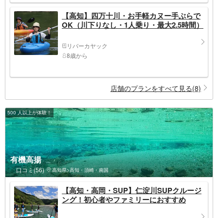
【高知】四万十川・お手軽カヌー手ぶらで
OK（川下りなし・1人乗り・最大2.5時間）
リバーカヤック
8歳から
店舗のプランをすべて見る(8)
500 人以上が体験！
有機高揚
口コミ(56)
高知県>高知・須崎・南国
【高知・高岡・SUP】仁淀川SUPクルージ
ング！初心者やファミリーにおすすめ