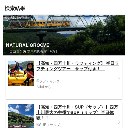
検索結果
500 人以上が体験！
NATURAL GROOVE
口コミ(40)
高知県>足摺・四万十
【高知・四万十川・ラフティング】 半日ラ
フティングツアー サップ付き！
ラフティング
4歳から
【高知・四万十川・SUP（サップ）】四万
十川最大の中州でSUP（サップ）半日体
験！！
SUP（サップ）