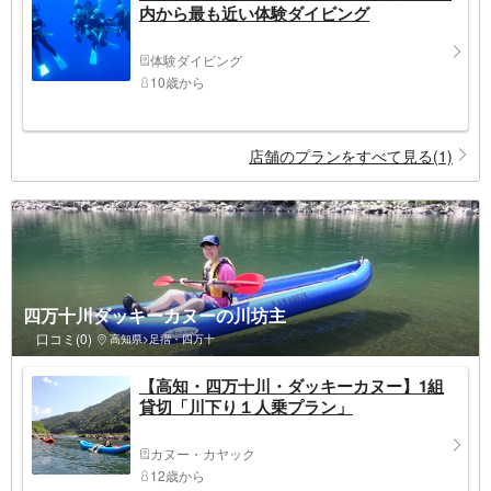
内から最も近い体験ダイビング
体験ダイビング
10歳から
店舗のプランをすべて見る(1)
四万十川ダッキーカヌーの川坊主
口コミ(0)
高知県>足摺・四万十
【高知・四万十川・ダッキーカヌー】1組
貸切「川下り１人乗プラン」
カヌー・カヤック
12歳から