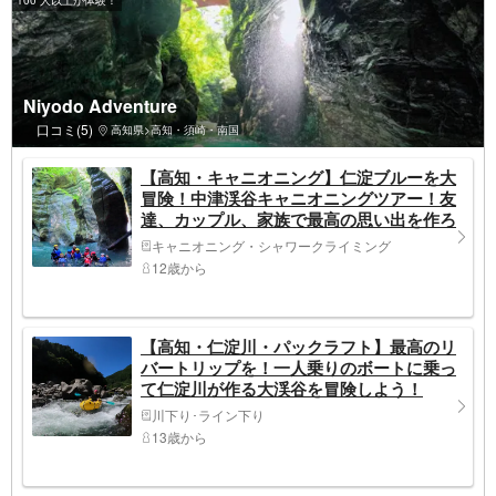
Niyodo Adventure
口コミ(5)
高知県>高知・須崎・南国
【高知・キャニオニング】仁淀ブルーを大
冒険！中津渓谷キャニオニングツアー！友
達、カップル、家族で最高の思い出を作ろ
う！写真、動画はプレゼント！
キャニオニング・シャワークライミング
12歳から
【高知・仁淀川・パックラフト】最高のリ
バートリップを！一人乗りのボートに乗っ
て仁淀川が作る大渓谷を冒険しよう！
川下り･ライン下り
13歳から