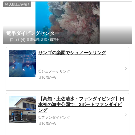
10 人以上が体験！
竜串ダイビングセンター
口コミ(4)
高知県>足摺・四万十
サンゴの楽園でシュノーケリング
シュノーケリング
10歳から
【高知・土佐清水・ファンダイビング】日
本初の海中公園で、2ボートファンダイビ
ング
ファンダイビング
10歳から