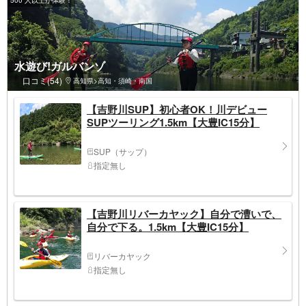
水遊び!ガルバンゾ
口コミ(54)
高知県>高知・須崎・南国
【吉野川SUP】初心者OK！川デビュー
SUPツーリング1.5km【大豊IC15分】
SUP（サップ）
指定無し
【吉野川リバーカヤック】自分で漕いで、
自分で下る。1.5km【大豊IC15分】
リバーカヤック
指定無し