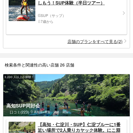
しもう！SUP体験（半日ツアー）
SUP（サップ）
7歳から
店舗のプランをすべて見る(2)
検索条件と関連性の高い店舗 26 店舗
3,200 人以上が体験！
高知SUP同好会
口コミ(223)
高知県>高知・須崎・南国
【高知・仁淀川・SUP】仁淀ブルーに1番
近い場所で2人乗りカヤック体験。にこ淵