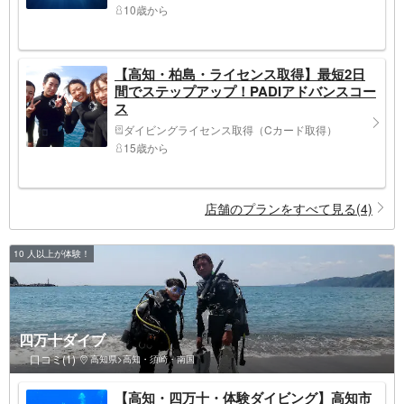
10歳から
【高知・柏島・ライセンス取得】最短2日
間でステップアップ！PADIアドバンスコー
ス
ダイビングライセンス取得（Cカード取得）
15歳から
店舗のプランをすべて見る(4)
10 人以上が体験！
四万十ダイブ
口コミ(1)
高知県>高知・須崎・南国
【高知・四万十・体験ダイビング】高知市