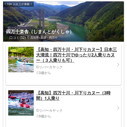
1,100 人以上が体験！
四万十楽舎（しまんとがくしゃ）
口コミ(32)
高知県>足摺・四万十
【高知・四万十川・川下りカヌー】日本三
大清流！四万十川でゆったり2人乗りカヌ
ー（３人乗りも可）
リバーカヤック
3歳から
【高知】四万十川・川下りカヌー（3時
間）1人乗り
リバーカヤック
9歳から