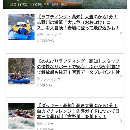
口コミ(102)
高知県>高知・須崎・南国
【ラフティング・高知】大豊ICから1分！
吉野川の激流「大歩危（おおぼけ）コー
ス」を大冒険！岩場に登って飛び込みも！
写真データプレゼント付き
ラフティング
13歳から
【のんびりラフティング・高知】スタッフ
の愉快なサポートで安心！ぷかぷか川遊び
で解放感も抜群！写真データプレゼント付
き
ラフティング
6歳から
【ダッキー・高知】高速大豊ICから1分！
自力でチャレンジ！先導ガイドについて日
本三大暴れ川「吉野川」を川下り！
ダッキー
13歳から