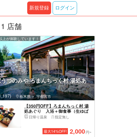
新規登録
ログイン
1 店舗
0 人以上が体験しています！
うつのみや ろまんちっく村 湯処あ
,197)
栃木県
宇都宮市
【350円OFF】ろまんちっく村 湯
処あぐり 入浴＋御食事（生ゆば
弁当orゆめポーク とんかつ膳）
日帰り温泉
指定無し
2,000
最大
14
%OFF!
円~