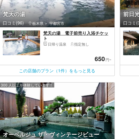
梵天の湯
前日
口コミ(96)
口コミ(3
栃木県
宇都宮市
梵天の湯 電子前売り入浴チケッ
ト
日帰り温泉
指定無し
650
円~
この店舗のプラン（1件）をもっと見る
300 人以上が体験しています！
オーベルジュ ザ・ヴィンテージビュー