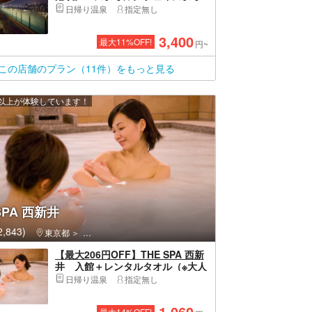
ル込み＊手ぶらでOK≫
日帰り温泉
指定無し
3,400
最大
11
%OFF!
円~
この店舗のプラン（11件）をもっと見る
0 人以上が体験しています！
SPA 西新井
,843)
東京都
足立区・北千住・綾瀬・西新井
【最大206円OFF】THE SPA 西新
井 入館＋レンタルタオル（※大人
のみタオル付）
日帰り温泉
指定無し
1,060
最大
14
%OFF!