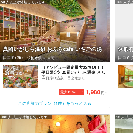
50 人以上が体験しています！
100 人
真岡いがしら温泉 おふろcafé いちごの湯
休暇
口コミ(25)
口コミ(2
栃木県
真岡市
《アソビュー限定最大22％OFF！
平日限定》真岡いがしら温泉 おふ
ろcaféいちごの湯 お得な食事付き
日帰り温泉
指定無し
パッケージプラン
1,980
最大
19
%OFF!
円~
この店舗のプラン（1件）をもっと見る
300 人以上が体験しています！
10 人以