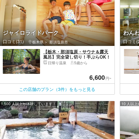
ジャイロライドパーク
わん
口コミ(31)
口コミ(2
栃木県
那須塩原市
【栃木・那須塩原・サウナ＆露天
風呂】完全貸し切り！手ぶらOK！
まるで森の中に浮かぶ感覚！日帰
日帰り温泉
5歳から
りで楽しめる最高なサウナと露天
風呂
6,600
円~
この店舗のプラン（3件）をもっと見る
1,500 人以上が体験しています！
10 人以