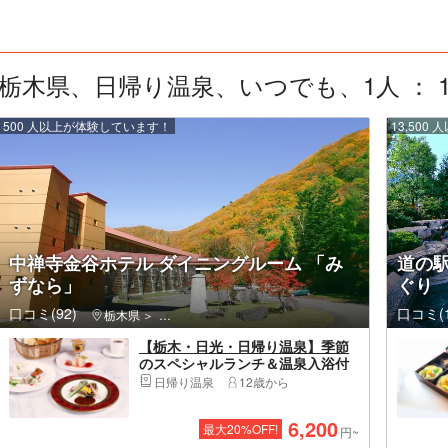
栃木県、日帰り温泉、いつでも、1人 ： 1
500 人以上が体験しています！
13,50
中禅寺金谷ホテル ダイニングルーム 「み
道の駅
ずなら」
ぐり
口コミ(92)
口コミ(1
栃木県
日光市・奥日光・中禅寺湖・霧降高原・鬼怒川温泉
【栃木・日光・日帰り温泉】季節
のスペシャルランチ＆温泉入浴付
きの贅沢プラン！
日帰り温泉
12歳から
6,200
最大
20
%OFF!
円~