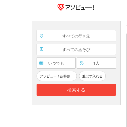
すべての行き先
すべてのあそび
いつでも
1
人
アソビュー！超特割！
並ばず入れる
検索する