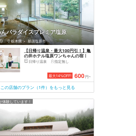
わんパラダイスプレミア塩原
)
栃木県
那須塩原市
【日帰り温泉・最大100円引！】亀
の井ホテル塩原ワンちゃんの宿｜
ワンちゃんも飼い主様も大満足！
日帰り温泉
指定無し
温泉＆ドッグランチケット
600
最大
14
%OFF!
円~
この店舗のプラン（1件）をもっと見る
上が体験しています！