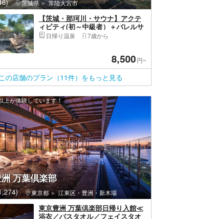
6)
茨城県
常陸大宮市
【茨城・那珂川・サウナ】アクテ
ィビティ(初～中級者）＋バレルサ
ウナがセットになったスペシャル
日帰り温泉
7歳から
プランです。興奮と癒しの休日を
堪能！【初心者～・初期講習あ
8,500
り】
円~
この店舗のプラン（11件）をもっと見る
0 人以上が体験しています！
洲 万葉倶楽部
,274)
東京都
江東区・豊洲・新木場
東京豊洲 万葉倶楽部日帰り入館≪
浴衣／バスタオル／フェイスタオ