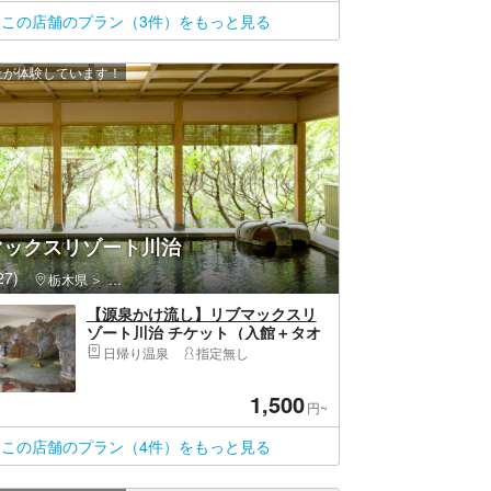
この店舗のプラン（3件）をもっと見る
以上が体験しています！
マックスリゾート川治
7)
栃木県
日光市・奥日光・中禅寺湖・霧降高原・鬼怒川温泉
【源泉かけ流し】リブマックスリ
ゾート川治 チケット（入館＋タオ
ルセット付）
日帰り温泉
指定無し
1,500
円~
この店舗のプラン（4件）をもっと見る