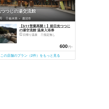
光つつじの湯交流館
)
栃木県
鹿沼市
【3/11営業再開！】前日光つつじ
の湯交流館 温泉入浴券
日帰り温泉
指定無し
600
円~
この店舗のプラン（2件）をもっと見る