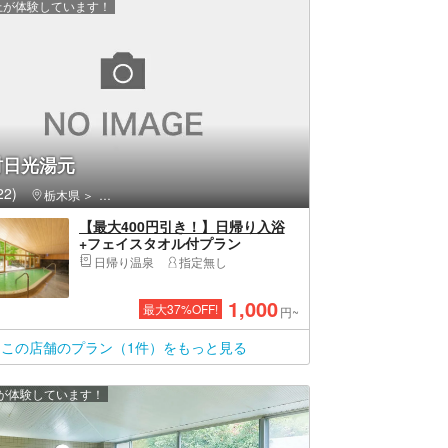
以上が体験しています！
村日光湯元
2)
栃木県
日光市・奥日光・中禅寺湖・霧降高原・鬼怒川温泉
【最大400円引き！】日帰り入浴
+フェイスタオル付プラン
日帰り温泉
指定無し
1,000
最大
37
%OFF!
円~
この店舗のプラン（1件）をもっと見る
上が体験しています！