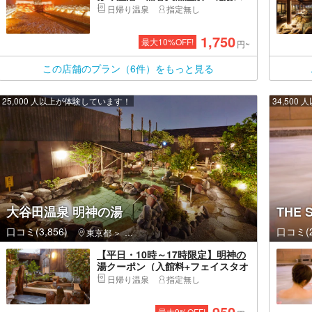
パリゾート（入浴＋岩盤浴＋タオ
日帰り温泉
指定無し
ル）
1,750
最大
10
%OFF!
円~
この店舗のプラン（6件）をもっと見る
25,000 人以上が体験しています！
34,50
大谷田温泉 明神の湯
THE 
口コミ(3,856)
口コミ(2
東京都
足立区・北千住・綾瀬・西新井
【平日・10時～17時限定】明神の
湯クーポン（入館料+フェイスタオ
ル）
日帰り温泉
指定無し
950
最大
9
%OFF!