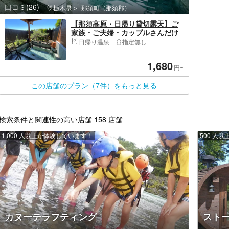
口コミ(26)
栃木県
那須町（那須郡）
【那須高原・日帰り貸切露天】ご
家族・ご夫婦・カップルさんだけ
のプライベート空間
日帰り温泉
指定無し
1,680
円~
この店舗のプラン（7件）をもっと見る
検索条件と関連性の高い店舗 158 店舗
1,000 人以上が体験しています！
500 人
カヌーテラフティング
スト