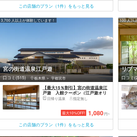
この店舗のプラン（1件）をもっと見る
3,700 人以上が体験しています！
100 人
宮の街道温泉江戸遊
リブ
口コミ(515)
口コミ(2
栃木県
宇都宮市
【最大15％割引】宮の街道温泉江
戸遊 入館クーポン（江戸遊オリ
ジナルタオル＋レンタルバスタオ
日帰り温泉
指定無し
ル付）
1,080
最大
10
%OFF!
円~
この店舗のプラン（1件）をもっと見る