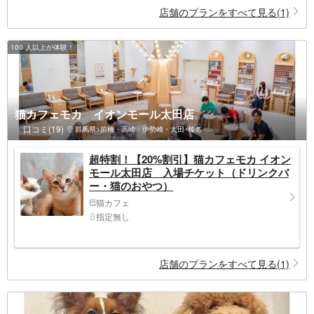
店舗のプランをすべて見る(1)
100 人以上が体験！
猫カフェモカ イオンモール太田店
口コミ(19)
群馬県>前橋・高崎・伊勢崎・太田･榛名
超特割！【20%割引】猫カフェモカ イオン
モール太田店 入場チケット（ドリンクバ
ー・猫のおやつ）
猫カフェ
指定無し
店舗のプランをすべて見る(1)