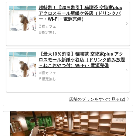
超特割！【20％割引】猫喫茶 空陸家plus
アクロスモール新鎌ケ谷店（ドリンクバ
ー・Wi-Fi・電源完備）
猫カフェ
指定無し
【最大10％割引】猫喫茶 空陸家plus アク
ロスモール新鎌ケ谷店（ドリンク飲み放題
＋ねこおやつ付）Wi-Fi・電源完備
猫カフェ
指定無し
店舗のプランをすべて見る(2)