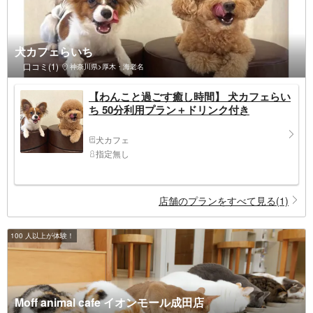
犬カフェらいち
口コミ(1)
神奈川県>厚木・海老名
【わんこと過ごす癒し時間】 犬カフェらい
ち 50分利用プラン＋ドリンク付き
犬カフェ
指定無し
店舗のプランをすべて見る(1)
100 人以上が体験！
Moff animal cafe イオンモール成田店