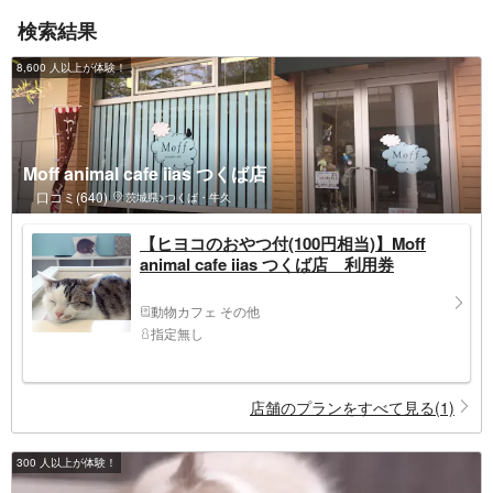
検索結果
8,600 人以上が体験！
Moff animal cafe iias つくば店
口コミ(640)
茨城県>つくば・牛久
【ヒヨコのおやつ付(100円相当)】Moff
animal cafe iias つくば店 利用券
動物カフェ その他
指定無し
店舗のプランをすべて見る(1)
300 人以上が体験！