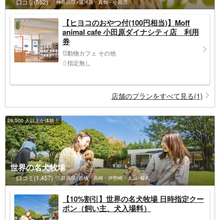
口コミ(562)
神奈川県>湯河原・真鶴・小田原
【ヒヨコのおやつ付(100円相当)】Moff
animal cafe 小田原ダイナシティ店 利用
券
動物カフェ その他
指定無し
店舗のプランをすべて見る(1)
29,500 人以上が体験！
世界の名犬牧場
口コミ(1,457)
群馬県>前橋・高崎・伊勢崎・太田･榛名
【10%割引】世界の名犬牧場 日時指定クー
ポン（飼い主、犬入場料）