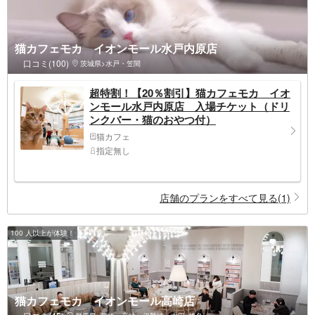
猫カフェモカ イオンモール水戸内原店
口コミ(100)
茨城県>水戸・笠間
超特割！【20％割引】猫カフェモカ イオ
ンモール水戸内原店 入場チケット（ドリ
ンクバー・猫のおやつ付）
猫カフェ
指定無し
店舗のプランをすべて見る(1)
100 人以上が体験！
猫カフェモカ イオンモール高崎店