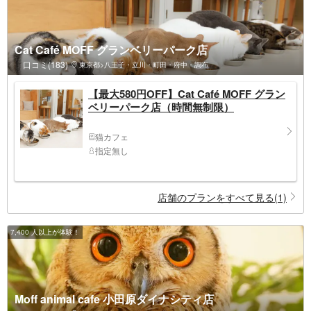
Cat Café MOFF グランベリーパーク店
口コミ(183)
東京都>八王子・立川・町田・府中・調布
【最大580円OFF】Cat Café MOFF グラン
ベリーパーク店（時間無制限）
猫カフェ
指定無し
店舗のプランをすべて見る(1)
7,400 人以上が体験！
Moff animal cafe 小田原ダイナシティ店