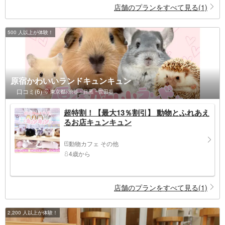
店舗のプランをすべて見る(1)
500 人以上が体験！
原宿かわいいランドキュンキュン
口コミ(6)
東京都>渋谷・目黒・世田谷
超特割！【最大13％割引】 動物とふれあえ
るお店キュンキュン
動物カフェ その他
4歳から
店舗のプランをすべて見る(1)
2,200 人以上が体験！