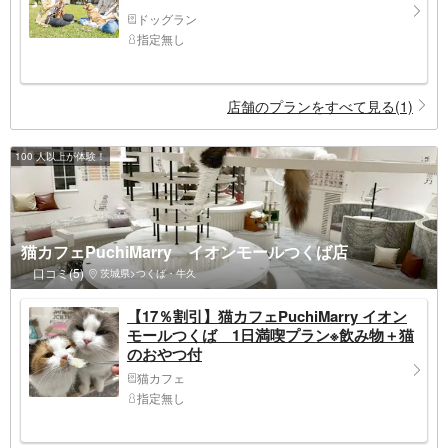
ドッグラン
指定無し
店舗のプランをすべて見る(1)
100 人以上が体験！
猫カフェPuchiMarry イオンモールつくば店
口コミ(5)
茨城県>つくば・牛久
【17％割引】猫カフェPuchiMarry イオン
モールつくば 1日満喫プラン※飲み物＋猫
のおやつ付
猫カフェ
指定無し