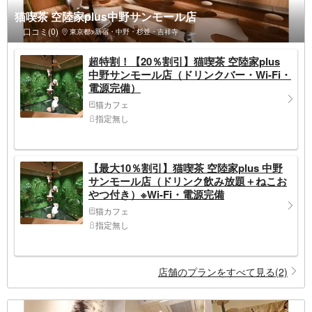
猫喫茶 空陸家plus中野サンモール店
口コミ(0)
東京都>新宿・中野・杉並・吉祥寺
超特割！【20％割引】猫喫茶 空陸家plus
中野サンモール店（ドリンクバー・Wi-Fi・
電源完備）
猫カフェ
指定無し
【最大10％割引】猫喫茶 空陸家plus 中野
サンモール店（ドリンク飲み放題＋ねこお
やつ付き）※Wi-Fi・電源完備
猫カフェ
指定無し
店舗のプランをすべて見る(2)