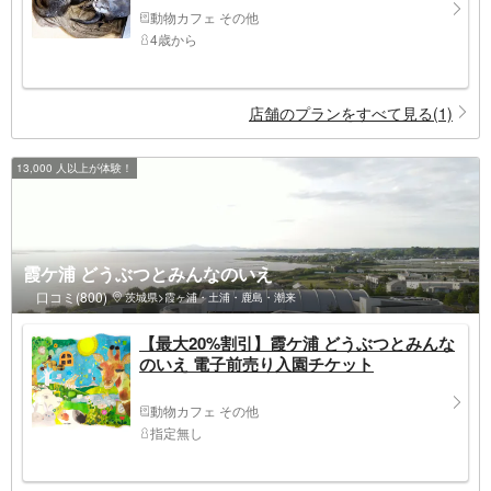
動物カフェ その他
4歳から
店舗のプランをすべて見る(1)
13,000 人以上が体験！
霞ケ浦 どうぶつとみんなのいえ
口コミ(800)
茨城県>霞ヶ浦・土浦・鹿島・潮来
【最大20%割引】霞ケ浦 どうぶつとみんな
のいえ 電子前売り入園チケット
動物カフェ その他
指定無し