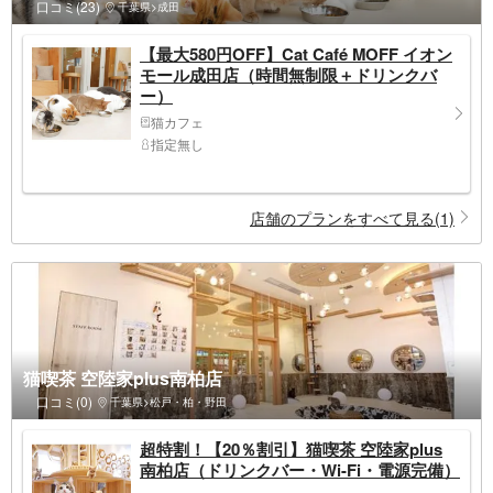
口コミ(23)
千葉県>成田
【最大580円OFF】Cat Café MOFF イオン
モール成田店（時間無制限＋ドリンクバ
ー）
猫カフェ
指定無し
店舗のプランをすべて見る(1)
猫喫茶 空陸家plus南柏店
口コミ(0)
千葉県>松戸・柏・野田
超特割！【20％割引】猫喫茶 空陸家plus
南柏店（ドリンクバー・Wi-Fi・電源完備）