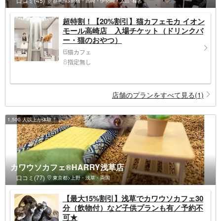
口コミ(45)
群馬県>前橋・高崎・伊勢崎・太田･榛名
超特割！【20%割引】猫カフェモカ イオン
モール高崎店 入場チケット（ドリンクバ
ー・猫のおやつ）
猫カフェ
指定無し
店舗のプランをすべて見る(1)
1,500 人以上が体験！
カワウソカフェ®️HARRY浅草店
口コミ(77)
東京都>上野・浅草・両国
【最大15%割引】浅草でカワウソカフェ30
分（飲物付）など子供プランも有／予約不
可★