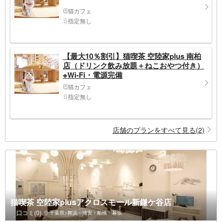
猫カフェ
指定無し
【最大10％割引】猫喫茶 空陸家plus 南柏
店（ドリンク飲み放題＋ねこおやつ付き）
※Wi-Fi・電源完備
猫カフェ
指定無し
店舗のプランをすべて見る(2)
猫喫茶 空陸家plusアクロスモール新鎌ケ谷店
口コミ(0)
千葉県>舞浜・浦安・船橋・幕張