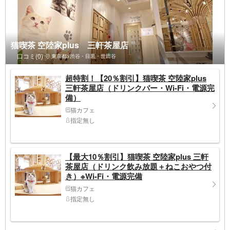
猫喫茶 空陸家plus 三軒茶屋店
口コミ(0)
東京都>渋谷・目黒・世田谷
超特割！【20％割引】猫喫茶 空陸家plus
三軒茶屋店（ドリンクバー・Wi-Fi・電源完
備）
猫カフェ
指定無し
【最大10％割引】猫喫茶 空陸家plus 三軒
茶屋店（ドリンク飲み放題＋ねこおやつ付
き）※Wi-Fi・電源完備
猫カフェ
指定無し