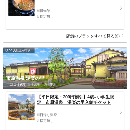
博物館
指定無し
店舗のプランをすべて見る(2)
1,800 人以上が体験！
市原温泉 湯楽の里
口コミ(68)
千葉県>千葉・市原
【平日限定・200円割引】4歳~小学生限
定 市原温泉 湯楽の里入館チケット
日帰り温泉
指定無し