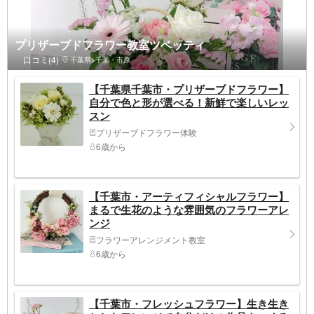
プリザーブドフラワー教室ツベッティ
口コミ(4)
千葉県>千葉・市原
【千葉県千葉市・プリザーブドフラワー】
自分で色と形が選べる！新鮮で楽しいレッ
スン
プリザーブドフラワー体験
6歳から
【千葉市・アーティフィシャルフラワー】
まるで生花のような雰囲気のフラワーアレ
ンジ
フラワーアレンジメント教室
6歳から
【千葉市・フレッシュフラワー】生き生き