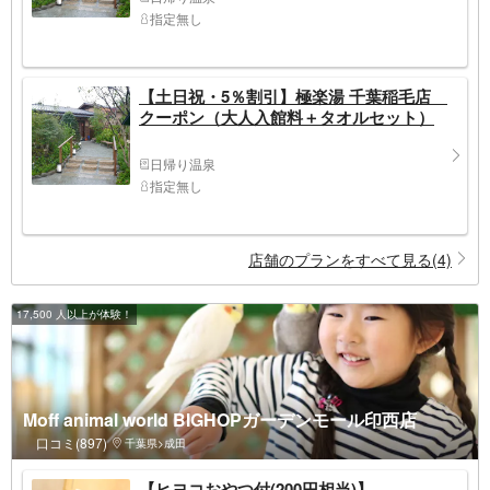
指定無し
【土日祝・5％割引】極楽湯 千葉稲毛店
クーポン（大人入館料＋タオルセット）
日帰り温泉
指定無し
店舗のプランをすべて見る(4)
17,500 人以上が体験！
Moff animal world BIGHOPガーデンモール印西店
口コミ(897)
千葉県>成田
【ヒヨコおやつ付(200円相当)】