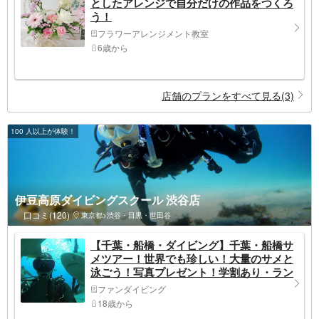
としたアレンジで自分だけの作品をつくろ
う！
フラワーアレンジメント教室
6歳から
店舗のプランをすべて見る(3)
100 人以上が体験！
伊豆高原ダイビングスクール 渋谷店
口コミ(120)
東京都>渋谷・目黒・世田谷
【千葉・船橋・ダイビング】千葉・船橋サ
メツアー！世界でも珍しい！大量のサメと
泳ごう！写真プレゼント！学割あり・ラン
チ付き可・グループ参加可・初心者要相
ファンダイビング
談・上級者歓迎・宿泊案内あり
18歳から