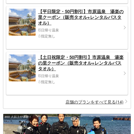
【平日限定・50円割引】市原温泉 湯楽の
里クーポン（販売タオル+レンタルバスタ
オル）
日帰り温泉
指定無し
【土日祝限定・50円割引】市原温泉 湯楽
の里クーポン（販売タオル+レンタルバス
タオル）
日帰り温泉
指定無し
店舗のプランをすべて見る(14)
300 人以上が体験！