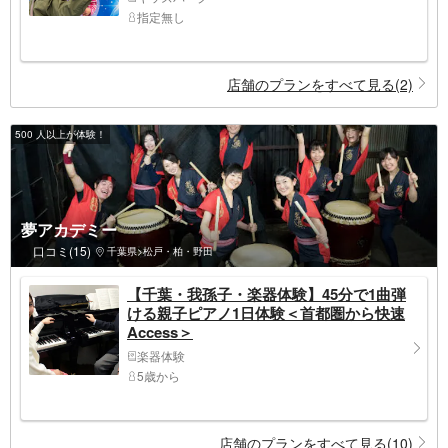
指定無し
店舗のプランをすべて見る(2)
500 人以上が体験！
夢アカデミー
口コミ(15)
千葉県>松戸・柏・野田
【千葉・我孫子・楽器体験】45分で1曲弾
ける親子ピアノ1日体験＜首都圏から快速
Access＞
楽器体験
5歳から
店舗のプランをすべて見る(10)