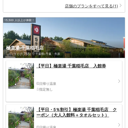
店舗のプランをすべて見る(1)
15,500 人以上が体験！
極楽湯 千葉稲毛店
口コミ(1,755)
千葉県>千葉・市原
【平日】極楽湯 千葉稲毛店 入館券
日帰り温泉
指定無し
【平日・5％割引】極楽湯 千葉稲毛店 ク
ーポン（大人入館料＋タオルセット）
日帰り温泉