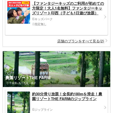
【ファンタジーキッズのご利用が初めての
方限定！大人1名無料】ファンタジーキッ
ズリゾート印西（子ども1日遊び放題）
キッズパーク
指定無し
店舗のプランをすべて見る(2)
農園リゾートTHE FARM
千葉県>九十九里・銚子
約30分滑り放題！全長約180mを滑走！農
園リゾートTHE FARMのジップライン
ジップライン