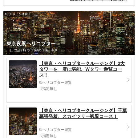
10 人以上が体験！
東京夜景ヘリコプター
口コミ(1)
千葉県>千葉・市原
【東京・ヘリコプタークルージング】2大
タワーを一度に堪能、Wタワー遊覧コー
ス！
ヘリコプター遊覧
指定無し
【東京・ヘリコプタークルージング】千葉
幕張発着、スカイツリー観覧コース！
ヘリコプター遊覧
指定無し