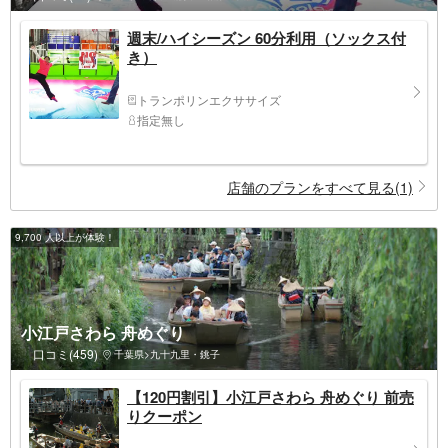
週末/ハイシーズン 60分利用（ソックス付
き）
トランポリンエクササイズ
指定無し
店舗のプランをすべて見る(1)
9,700 人以上が体験！
小江戸さわら 舟めぐり
口コミ(459)
千葉県>九十九里・銚子
【120円割引】小江戸さわら 舟めぐり 前売
りクーポン