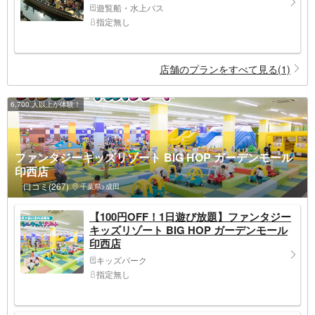
遊覧船・水上バス
指定無し
店舗のプランをすべて見る(1)
6,700 人以上が体験！
ファンタジーキッズリゾート BIG HOP ガーデンモール
印西店
口コミ(267)
千葉県>成田
【100円OFF！1日遊び放題】ファンタジー
キッズリゾート BIG HOP ガーデンモール
印西店
キッズパーク
指定無し