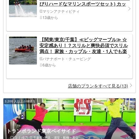
ぴりハードなマリンスポーツセット) カッ
プル・友達・1人でも楽しめる♪
マリンアクティビティ
13歳から
【関東/東京/千葉】≪ビッグマーブル≫ ☆
安定感あり！？スリルと爽快必須でスリル
満点！ 家族・カップル・友達・1人でも楽
しめる♪
バナナボート・チュービング
6歳から
店舗のプランをすべて見る(13)
3,200 人以上が体験！
トランポランド東京ベイサイド
口コミ(67)
千葉県>舞浜・浦安・船橋・幕張