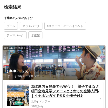
検索結果
の
人気のあそび
千葉県
プール
キッズパーク
eスポーツ・ゲームイベント
テーマパーク
水族館
500 人以上が体験！
ミキキートス
口コミ(80)
千葉県>成田
ほぼ屋内★酷暑でも安心！｜親子でまなぶ
成田空港見学ツアー -はじめての空港入門-
｜イヤホンガイド®＆小冊子付♪
ガイドツアー
6歳から