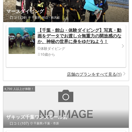
マースダイビング
口コミ(30)
千葉県>館山・南房総
【千葉・館山・体験ダイビング】写真・動
画をデータでお渡し☆無重力の開放感のな
か、神秘の世界に身をゆだねよう！
体験ダイビング
10歳から
店舗のプランをすべて見る(1)
4,700 人以上が体験！
ザキッズ千葉ワンズモール店
口コミ(107)
千葉県>千葉・市原