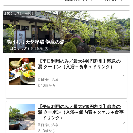
2,500 人以上が体験！
湯けむり天然秘湯 龍泉の湯
口コミ(631)
千葉県>成田
【平日利用のみ／最大440円割引】龍泉の
湯 クーポン（入浴＋食事＋ドリンク）
日帰り温泉
13歳から
【平日利用のみ／最大940円割引】龍泉の
湯 クーポン（入浴＋館内着＋タオル＋食事
＋ドリンク）
日帰り温泉
13歳から