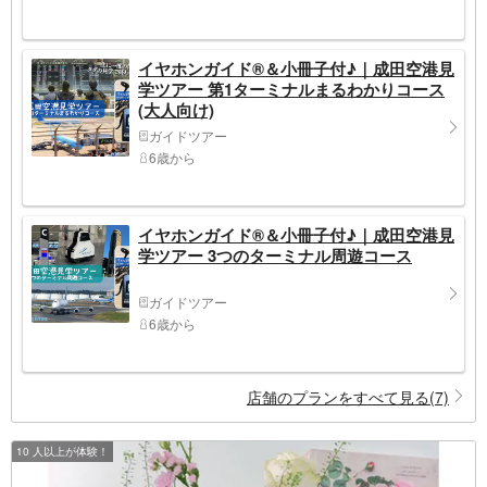
イヤホンガイド®＆小冊子付♪｜成田空港見
学ツアー 第1ターミナルまるわかりコース
(大人向け)
ガイドツアー
6歳から
イヤホンガイド®＆小冊子付♪｜成田空港見
学ツアー 3つのターミナル周遊コース
ガイドツアー
6歳から
店舗のプランをすべて見る(7)
10 人以上が体験！