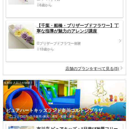
6歳から
【千葉・船橋・プリザーブドフラワー】丁
寧な指導が魅力のアレンジ講座
プリザーブドフラワー体験
10歳から
店舗のプランをすべて見る(5)
6,800 人以上が体験！
ピュアハートキッズランド市川コルトンプラザ
口コミ(307)
千葉県>舞浜・浦安・船橋・幕張
市川店 ピュアキッズ・1日遊び放題フリー