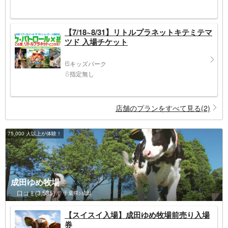
【7/18~8/31】リトルプラネットキテミテマ
ツド 入場チケット
キッズパーク
指定無し
店舗のプランをすべて見る(2)
75,000 人以上が体験！
成田ゆめ牧場
口コミ(3,535)
千葉県>成田
【スイスイ入場】成田ゆめ牧場前売り入場
券