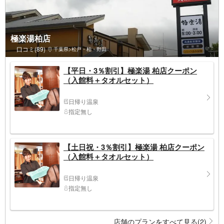
極楽湯柏店
口コミ(89)
千葉県>松戸・柏・野田
【平日・3％割引】極楽湯 柏店クーポン
（入館料＋タオルセット）
日帰り温泉
指定無し
【土日祝・3％割引】極楽湯 柏店クーポン
（入館料＋タオルセット）
日帰り温泉
指定無し
店舗のプランをすべて見る(2)