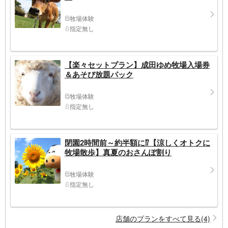
牧場体験
指定無し
【楽々セットプラン】成田ゆめ牧場入場券
＆あそび放題パック
牧場体験
指定無し
閉園2時間前～約半額に⁉【涼しくオトクに
牧場散歩】真夏のおさんぽ割り
牧場体験
指定無し
店舗のプランをすべて見る(4)