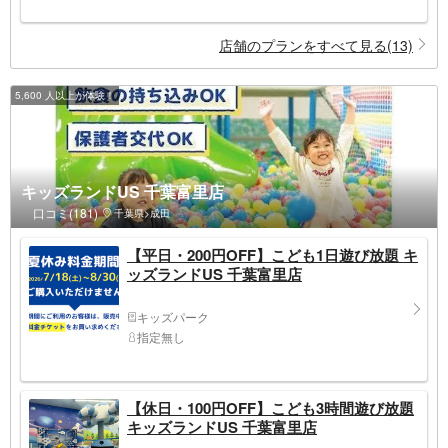
店舗のプランをすべて見る(13)
5,600 人以上が体験！
キッズランドUS 千葉富里店
口コミ(181)
千葉県>成田
【平日・200円OFF】こども1日遊び放題 キ
ッズランドUS 千葉富里店
キッズパーク
指定無し
【休日・100円OFF】こども3時間遊び放題
キッズランドUS 千葉富里店