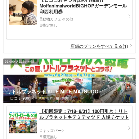
MoffanimalworldBIGHOPガーデンモール
印西利用券
動物カフェ その他
指定無し
店舗のプランをすべて見る(1)
26,000 人以上が体験！
リトルプラネット KITE MITE MATSUDO
口コミ(989)
千葉県>松戸・柏・野田
【初回限定：7/18~8/31】100円引き！リト
ルプラネットキテミテマツド 入場チケット
キッズパーク
指定無し