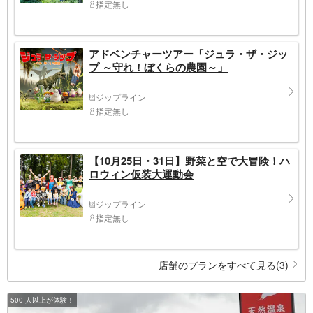
指定無し
アドベンチャーツアー「ジュラ・ザ・ジッ
プ ～守れ！ぼくらの農園～」
ジップライン
指定無し
【10月25日・31日】野菜と空で大冒険！ハ
ロウィン仮装大運動会
ジップライン
指定無し
店舗のプランをすべて見る(3)
500 人以上が体験！