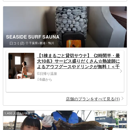
SEASIDE SURF SAUNA
口コミ(2)
千葉県>勝浦・鴨川
【1棟まるごと貸切サウナ】《2時間半・最
大10名》サービス盛りだくさん☆熱波師に
よるアウフグースやドリンクが無料！＜千
葉・鴨川＞
日帰り温泉
6歳から
店舗のプランをすべて見る(1)
1,400 人以上が体験！