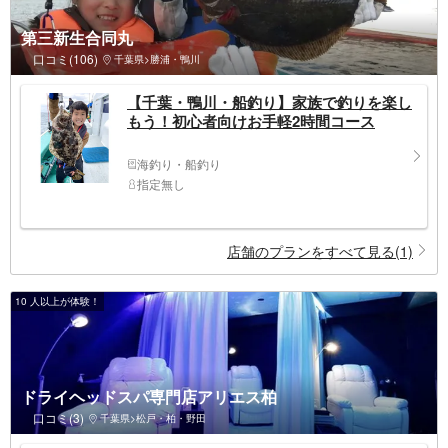
第三新生合同丸
口コミ(106)
千葉県>勝浦・鴨川
【千葉・鴨川・船釣り】家族で釣りを楽し
もう！初心者向けお手軽2時間コース
海釣り・船釣り
指定無し
店舗のプランをすべて見る(1)
10 人以上が体験！
ドライヘッドスパ専門店アリエス柏
口コミ(3)
千葉県>松戸・柏・野田