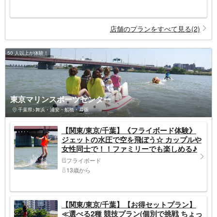
店舗のプランをすべて見る(2)
50 人以上が体験！
東京マリンスポーツセンター
千葉県>舞浜・浦安・船橋・幕張
【関東/東京/千葉】《フライボード体験》
ジェットの水圧で空を飛ぼう☆ カップルや
女性同士で！！ファミリーでも楽しめる♪
フライボード
13歳から
【関東/東京/千葉】【お得セットプラン】
≪選べる2種 競技プラン(個別で挑戦 ちょっ