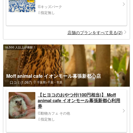
キッズパーク
指定無し
店舗のプランをすべて見る(2)
16,500 人以上が体験！
Moff animal cafe イオンモール幕張新都心店
口コミ(1,067)
千葉県>千葉・市原
【ヒヨコのおやつ付(100円相当)】 Moff
animal cafe イオンモール幕張新都心利用
券
動物カフェ その他
指定無し