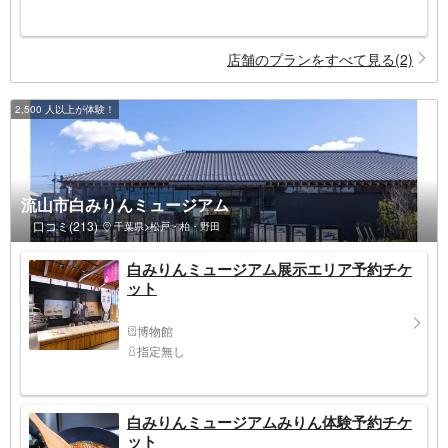
店舗のプランをすべて見る(2)
2,500 人以上が体験！
流山市白みりんミュージアム
口コミ(213)
千葉県>松戸・柏・野田
白みりんミュージアム展示エリア予約チケ
ット
博物館
指定無し
白みりんミュージアムみりん体験予約チケ
ット