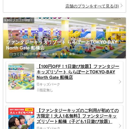
店舗のプランをすべて見る(3)
9,600 人以上が体験！
ファンタジーキッズリゾート ららぽーとTOKYO-BAY
North Gate 船橋店
口コミ(338)
千葉県>舞浜・浦安・船橋・幕張
【100円OFF！1日遊び放題】ファンタジー
キッズリゾート ららぽーとTOKYO-BAY
North Gate 船橋店
キッズパーク
指定無し
【ファンタジーキッズのご利用が初めての
方限定！大人1名無料】ファンタジーキッ
ズリゾート船橋（子ども1日遊び放題）
キッズパーク